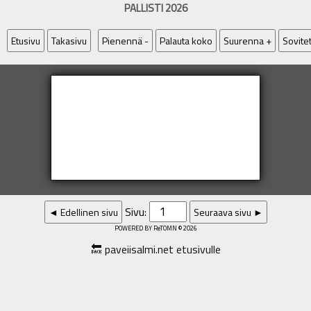
PALLISTI 2026
Etusivu
Takasivu
Pienennä -
Palauta koko
Suurenna +
Sovite
Sivu:
◄ Edellinen sivu
Seuraava sivu ►
POWERED BY ReTOMN © 2026
🔙 paveiisalmi.net etusivulle