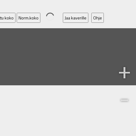
ttu koko
Norm.koko
Jaa kaverille
Ohje
+
-