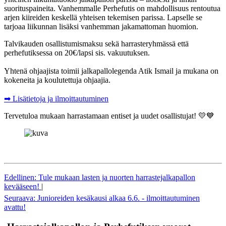
suorituspaineita. Vanhemmalle Perhefutis on mahdollisuus rentoutua
arjen kiireiden keskellä yhteisen tekemisen parissa. Lapselle se
tarjoaa liikunnan lisäksi vanhemman jakamattoman huomion.
Talvikauden osallistumismaksu sekä harrasteryhmässä että
perhefutiksessa on 20€/lapsi sis. vakuutuksen.
Yhtenä ohjaajista toimii jalkapallolegenda Atik Ismail ja mukana on
kokeneita ja koulutettuja ohjaajia.
➡ Lisätietoja ja ilmoittautuminen
Tervetuloa mukaan harrastamaan entiset ja uudet osallistujat! 💛💙
Edellinen: Tule mukaan lasten ja nuorten harrastejalkapallon
kevääseen!
|
Seuraava: Junioreiden kesäkausi alkaa 6.6. - ilmoittautuminen
avattu!