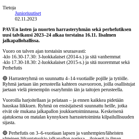
Tietoja
Junioriuutiset
02.11.2023
PAVEn lasten ja nuorten harrasteryhmän sekä perhefutiksen
uusi talvikausi 2023–24 alkaa torstaina 16.11. Iisalmen
jalkapallohallissa.
Vuoro on talven ajan torstaisin seuraavasti:
-klo 16.30-17.30: 3-luokkalaiset (2014-s.) ja sitä vanhemmat
-klo 17.30-18.30: 2-luokkalaiset (2015-s.) ja sitä nuoremmat sekä
Perhefutis
🔵 Harrasteryhmä on suunnattu 4–14-vuotiaille pojille ja tytöille.
Ryhmä jaetaan iän perusteella kahteen osavuoroon, joilla osallistujat
jaetaan vielä pienempiin osaryhmiin iän ja taitojen perusteella.
Vuoroilla harjoitellaan ja pelataan – ja ennen kaikkea pidetään
hauskaa liikkuen. Ryhmä on ensisijaisesti suunnattu heille, jotka
eivät ole mukana jalkapallon joukkuetoiminnassa. Keskeisenä
ajatuksena on matalan kynnyksen harrastetoiminta kilpailullisuuden
sijasta.
🔵 Perhefutis on 3–6-vuotiaan lapsen ja vanhempien/läheisten
yhteinen liikuntatuokio jalkapallon parissa – iloisesti ja ilman