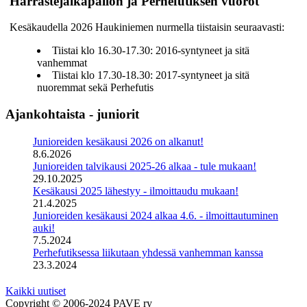
Harrastejalkapallon ja Perhefutiksen vuorot
Kesäkaudella 2026 Haukiniemen nurmella tiistaisin seuraavasti:
Tiistai klo 16.30-17.30: 2016-syntyneet ja sitä
vanhemmat
Tiistai klo 17.30-18.30: 2017-syntyneet ja sitä
nuoremmat sekä Perhefutis
Ajankohtaista - juniorit
Junioreiden kesäkausi 2026 on alkanut!
8.6.2026
Junioreiden talvikausi 2025-26 alkaa - tule mukaan!
29.10.2025
Kesäkausi 2025 lähestyy - ilmoittaudu mukaan!
21.4.2025
Junioreiden kesäkausi 2024 alkaa 4.6. - ilmoittautuminen
auki!
7.5.2024
Perhefutiksessa liikutaan yhdessä vanhemman kanssa
23.3.2024
Kaikki uutiset
Copyright © 2006-2024 PAVE ry