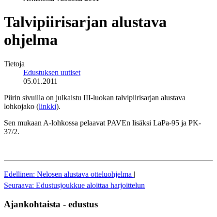
Talvipiirisarjan alustava
ohjelma
Tietoja
Edustuksen uutiset
05.01.2011
Piirin sivuilla on julkaistu III-luokan talvipiirisarjan alustava
lohkojako (
linkki
).
Sen mukaan A-lohkossa pelaavat PAVEn lisäksi LaPa-95 ja PK-
37/2.
Edellinen: Nelosen alustava otteluohjelma
|
Seuraava: Edustusjoukkue aloittaa harjoittelun
Ajankohtaista - edustus