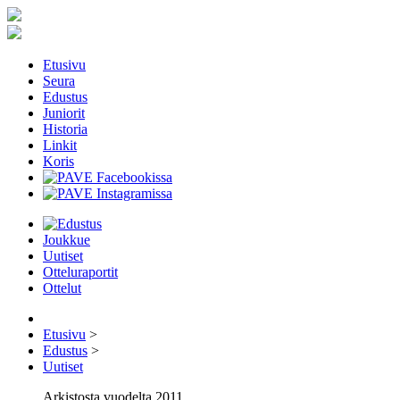
Etusivu
Seura
Edustus
Juniorit
Historia
Linkit
Koris
Joukkue
Uutiset
Otteluraportit
Ottelut
Etusivu
>
Edustus
>
Uutiset
Arkistosta vuodelta 2011