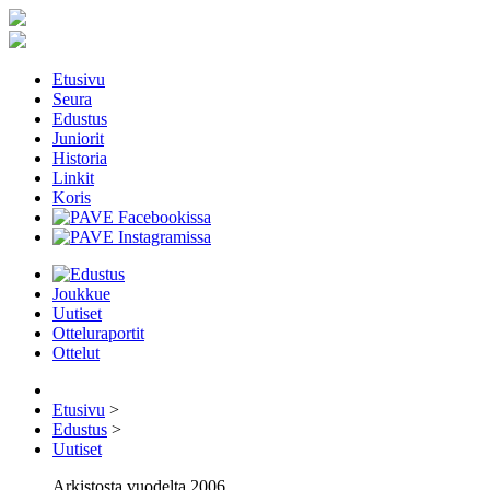
Etusivu
Seura
Edustus
Juniorit
Historia
Linkit
Koris
Joukkue
Uutiset
Otteluraportit
Ottelut
Etusivu
>
Edustus
>
Uutiset
Arkistosta vuodelta 2006