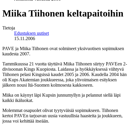
Miika Tiihonen keltapaitoihin
Tietoja
Edustuksen uutiset
15.11.2006
PAVE ja Miika Tiihonen ovat solmineet yksivuotisen sopimuksen
kaudesta 2007.
Tammikuussa 21 vuotta täyttävä Miika Tiihonen siirtyy PAVEen 2-
divisoonan Kings Kuopiosta. Laidassa ja hyökkäyksessä viihtyvä
Tiihonen pelasi Kingsissä kaudet 2005 ja 2006. Kaudella 2004 hän
oli Kups Akatemian joukkueessa, joka ylivoimaisen esityksen
jälkeen nousi Itä-Suomen kolmosesta kakkoseen.
Miika on käynyt läpi Kupsin junnumyllyn ja pelannut siellä läpi
kaikki ikäluokat.
Molemmat osapuolet olivat tyytyväisiä sopimukseen. Tiihonen
kertoi PAVEn tarjoavan uusia vastuullisia haasteita ja joukkueen,
jossa voi kehittää itseään.