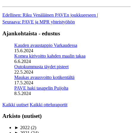
Edellinen: Riku Venäläinen PAVEn joukkueeseen
|
Seuraava: PAVE ja MPR yhteistyöhön
Ajankohtaista - edustus
Kauden avaustappio Varkaudessa
15.6.2024
Komea kirivoitto kahden maalin takaa
6.6.2024
Outokummusta täydet pisteet
22.5.2024
Maukas avausvoitto kotikentältä
17.5.2024
PAVE haki tasapelin Puijolta
8.5.2024
Kaikki uutiset
Kaikki otteluraportit
Arkisto (uutiset)
►
2022
(2)
►
2021
(24)