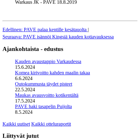
Warkaus JK - PAVE 18.8.2019
Edellinen: PAVE palaa kentille kesätauolta
|
Seuraava: PAVE isännöi Kingsiä kauden kotiavauksessa
Ajankohtaista - edustus
Kauden avaustappio Varkaudessa
15.6.2024
Komea kirivoitto kahden maalin takaa
6.6.2024
Outokummusta täydet pisteet
22.5.2024
Maukas avausvoitto kotikentältä
17.5.2024
PAVE haki tasapelin Puijolta
8.5.2024
Kaikki uutiset
Kaikki otteluraportit
Liittyvät jutut