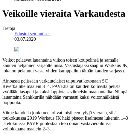
Veikoille vieraita Varkaudesta
Tietoja
Edustuksen uutiset
03.07.2020
Veikot pelaavat lauantaina viikon toisen kotipelinsä ja samalla
kauden neljännen sarjaottelunsa. Vastustajaksi saapuu Warkaus JK,
joka on pelannut vasta yhden kamppailun tämän kauden sarjassa.
Ainoassa pelissään varkautelaiset taipuivat kotonaan SC
Riverballille maalein 3–4. PAVElla on kauden kolmesta pelistä
vyöllään tasapeli ja kaksi tappiota – viimeisin maanantailta. Niinpä
lauantaina Sankkurilla nähdään varmasti kaksi voitonnälkäistä
poppoota.
Viime kaudella joukkueet olivat toisilleen tylyjä vieraita, sillä
toukokuussa 2019 Warkaus JK haki pisteet Iisalmesta lukemin 1–3
ja elokuussa PAVE puolestaan teki oman vastavierailunsa
voitokkaana maalein 2–3.