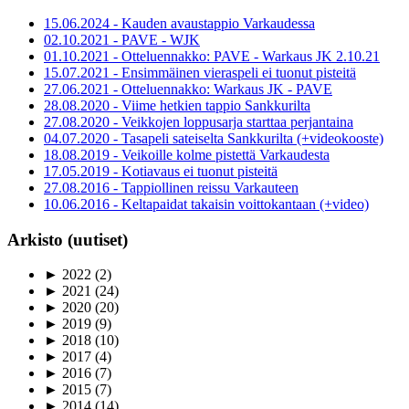
15.06.2024 - Kauden avaustappio Varkaudessa
02.10.2021 - PAVE - WJK
01.10.2021 - Otteluennakko: PAVE - Warkaus JK 2.10.21
15.07.2021 - Ensimmäinen vieraspeli ei tuonut pisteitä
27.06.2021 - Otteluennakko: Warkaus JK - PAVE
28.08.2020 - Viime hetkien tappio Sankkurilta
27.08.2020 - Veikkojen loppusarja starttaa perjantaina
04.07.2020 - Tasapeli sateiselta Sankkurilta (+videokooste)
18.08.2019 - Veikoille kolme pistettä Varkaudesta
17.05.2019 - Kotiavaus ei tuonut pisteitä
27.08.2016 - Tappiollinen reissu Varkauteen
10.06.2016 - Keltapaidat takaisin voittokantaan (+video)
Arkisto (uutiset)
►
2022
(2)
►
2021
(24)
►
2020
(20)
►
2019
(9)
►
2018
(10)
►
2017
(4)
►
2016
(7)
►
2015
(7)
►
2014
(14)