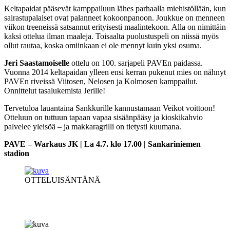
Keltapaidat pääsevät kamppailuun lähes parhaalla miehistöllään, kun
sairastupalaiset ovat palanneet kokoonpanoon. Joukkue on menneen
viikon treeneissä satsannut erityisesti maalintekoon. Alla on nimittäin
kaksi ottelua ilman maaleja. Toisaalta puolustuspeli on niissä myös
ollut rautaa, koska omiinkaan ei ole mennyt kuin yksi osuma.
Jeri Saastamoiselle
ottelu on 100. sarjapeli PAVEn paidassa.
Vuonna 2014 keltapaidan ylleen ensi kerran pukenut mies on nähnyt
PAVEn riveissä Viitosen, Nelosen ja Kolmosen kamppailut.
Onnittelut tasalukemista Jerille!
Tervetuloa lauantaina Sankkurille kannustamaan Veikot voittoon!
Otteluun on tuttuun tapaan vapaa sisäänpääsy ja kioskikahvio
palvelee yleisöä – ja makkaragrilli on tietysti kuumana.
PAVE – Warkaus JK | La 4.7. klo 17.00 | Sankariniemen
stadion
OTTELUISÄNTÄNÄ