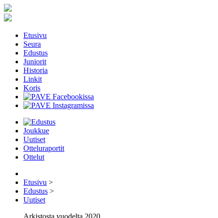
Etusivu
Seura
Edustus
Juniorit
Historia
Linkit
Koris
Joukkue
Uutiset
Otteluraportit
Ottelut
Etusivu
>
Edustus
>
Uutiset
Arkistosta vuodelta 2020