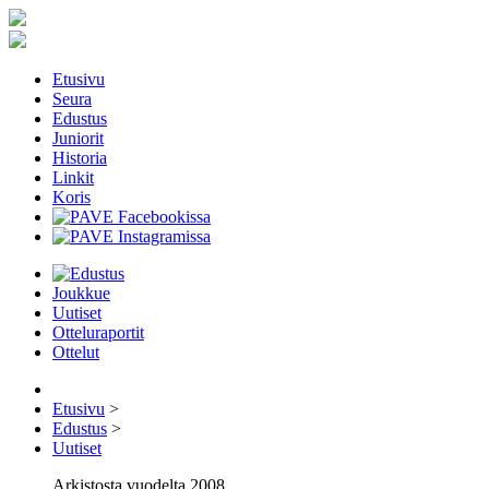
Etusivu
Seura
Edustus
Juniorit
Historia
Linkit
Koris
Joukkue
Uutiset
Otteluraportit
Ottelut
Etusivu
>
Edustus
>
Uutiset
Arkistosta vuodelta 2008