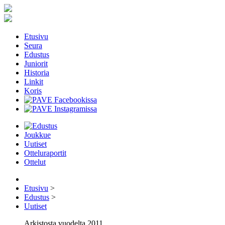
Etusivu
Seura
Edustus
Juniorit
Historia
Linkit
Koris
Joukkue
Uutiset
Otteluraportit
Ottelut
Etusivu
>
Edustus
>
Uutiset
Arkistosta vuodelta 2011