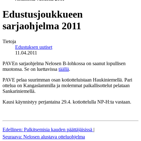
Edustusjoukkueen
sarjaohjelma 2011
Tietoja
Edustuksen uutiset
11.04.2011
PAVEn sarjaohjelma Nelosen B-lohkossa on saanut lopullisen
muotonsa. Se on luettavissa
täällä
.
PAVE pelaa suurimman osan kotiotteluistaan Haukiniemellä. Pari
ottelua on Kangaslammilla ja molemmat paikallisottelut pelataan
Sankariniemellä.
Kausi käynnistyy perjantaina 29.4. kotiottelulla NP-H:ta vastaan.
Edellinen: Palkitsemisia kauden päättäjäisissä
|
Seuraava: Nelosen alustava otteluohjelma