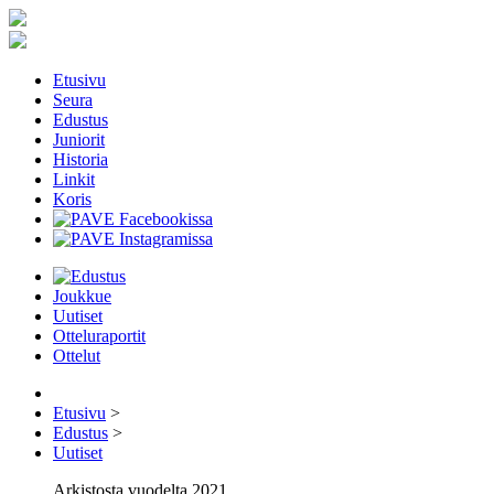
Etusivu
Seura
Edustus
Juniorit
Historia
Linkit
Koris
Joukkue
Uutiset
Otteluraportit
Ottelut
Etusivu
>
Edustus
>
Uutiset
Arkistosta vuodelta 2021