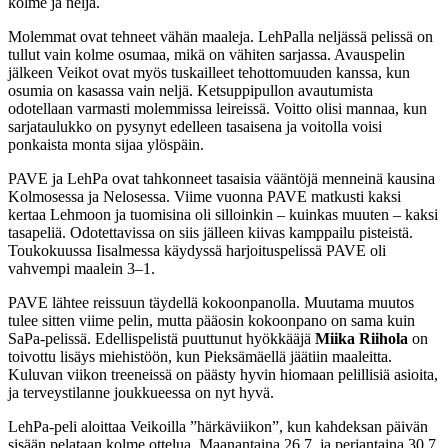
kolme ja neljä.
Molemmat ovat tehneet vähän maaleja. LehPalla neljässä pelissä on
tullut vain kolme osumaa, mikä on vähiten sarjassa. Avauspelin
jälkeen Veikot ovat myös tuskailleet tehottomuuden kanssa, kun
osumia on kasassa vain neljä. Ketsuppipullon avautumista
odotellaan varmasti molemmissa leireissä. Voitto olisi mannaa, kun
sarjataulukko on pysynyt edelleen tasaisena ja voitolla voisi
ponkaista monta sijaa ylöspäin.
PAVE ja LehPa ovat tahkonneet tasaisia vääntöjä menneinä kausina
Kolmosessa ja Nelosessa. Viime vuonna PAVE matkusti kaksi
kertaa Lehmoon ja tuomisina oli silloinkin – kuinkas muuten – kaksi
tasapeliä. Odotettavissa on siis jälleen kiivas kamppailu pisteistä.
Toukokuussa Iisalmessa käydyssä harjoituspelissä PAVE oli
vahvempi maalein 3–1.
PAVE lähtee reissuun täydellä kokoonpanolla. Muutama muutos
tulee sitten viime pelin, mutta pääosin kokoonpano on sama kuin
SaPa-pelissä. Edellispelistä puuttunut hyökkääjä
Miika Riihola
on
toivottu lisäys miehistöön, kun Pieksämäellä jäätiin maaleitta.
Kuluvan viikon treeneissä on päästy hyvin hiomaan pelillisiä asioita,
ja terveystilanne joukkueessa on nyt hyvä.
LehPa-peli aloittaa Veikoilla ”härkäviikon”, kun kahdeksan päivän
sisään pelataan kolme ottelua. Maanantaina 26.7. ja perjantaina 30.7.