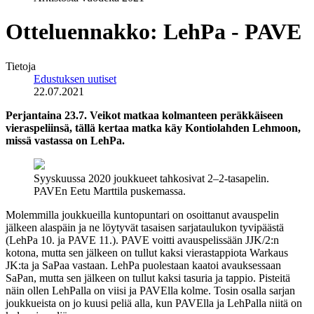
Otteluennakko: LehPa - PAVE
Tietoja
Edustuksen uutiset
22.07.2021
Perjantaina 23.7. Veikot matkaa kolmanteen peräkkäiseen
vieraspeliinsä, tällä kertaa matka käy Kontiolahden Lehmoon,
missä vastassa on LehPa.
Syyskuussa 2020 joukkueet tahkosivat 2–2-tasapelin.
PAVEn Eetu Marttila puskemassa.
Molemmilla joukkueilla kuntopuntari on osoittanut avauspelin
jälkeen alaspäin ja ne löytyvät tasaisen sarjataulukon tyvipäästä
(LehPa 10. ja PAVE 11.). PAVE voitti avauspelissään JJK/2:n
kotona, mutta sen jälkeen on tullut kaksi vierastappiota Warkaus
JK:ta ja SaPaa vastaan. LehPa puolestaan kaatoi avauksessaan
SaPan, mutta sen jälkeen on tullut kaksi tasuria ja tappio. Pisteitä
näin ollen LehPalla on viisi ja PAVElla kolme. Tosin osalla sarjan
joukkueista on jo kuusi peliä alla, kun PAVElla ja LehPalla niitä on