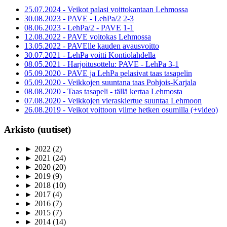
25.07.2024 - Veikot palasi voittokantaan Lehmossa
30.08.2023 - PAVE - LehPa/2 2-3
08.06.2023 - LehPa/2 - PAVE 1-1
12.08.2022 - PAVE voitokas Lehmossa
13.05.2022 - PAVElle kauden avausvoitto
30.07.2021 - LehPa voitti Kontiolahdella
08.05.2021 - Harjoitusottelu: PAVE - LehPa 3-1
05.09.2020 - PAVE ja LehPa pelasivat taas tasapelin
05.09.2020 - Veikkojen suuntana taas Pohjois-Karjala
08.08.2020 - Taas tasapeli - tällä kertaa Lehmosta
07.08.2020 - Veikkojen vieraskiertue suuntaa Lehmoon
26.08.2019 - Veikot voittoon viime hetken osumilla (+video)
Arkisto (uutiset)
►
2022
(2)
►
2021
(24)
►
2020
(20)
►
2019
(9)
►
2018
(10)
►
2017
(4)
►
2016
(7)
►
2015
(7)
►
2014
(14)