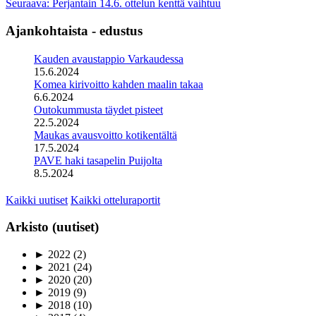
Seuraava: Perjantain 14.6. ottelun kenttä vaihtuu
Ajankohtaista - edustus
Kauden avaustappio Varkaudessa
15.6.2024
Komea kirivoitto kahden maalin takaa
6.6.2024
Outokummusta täydet pisteet
22.5.2024
Maukas avausvoitto kotikentältä
17.5.2024
PAVE haki tasapelin Puijolta
8.5.2024
Kaikki uutiset
Kaikki otteluraportit
Arkisto (uutiset)
►
2022
(2)
►
2021
(24)
►
2020
(20)
►
2019
(9)
►
2018
(10)