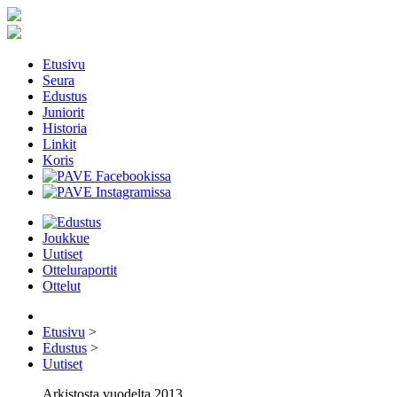
Etusivu
Seura
Edustus
Juniorit
Historia
Linkit
Koris
Joukkue
Uutiset
Otteluraportit
Ottelut
Etusivu
>
Edustus
>
Uutiset
Arkistosta vuodelta 2013