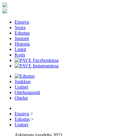
Etusivu
Seura
Edustus
Juniorit
Historia
Linkit
Koris
Joukkue
Uutiset
Otteluraportit
Ottelut
Etusivu
>
Edustus
>
Uutiset
Arkistosta vuodelta 2021