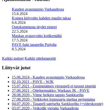
Kauden avaustappio Varkaudessa
15.6.2024
Komea kirivoitto kahden maalin takaa
6.6.2024
Outokummusta täydet pisteet
22.5.2024
Maukas avausvoitto kotikentältä
17.5.2024
PAVE haki tasapelin Puijolta
8.5.2024
Kaikki uutiset
Kaikki otteluraportit
Liittyvät jutut
15.06.2024 - Kauden avaustappio Varkaudessa
02.10.2021 - PAVE - WJK
15.07.2021 - Ensimmäinen vieraspeli ei tuonut pisteitä
27.06.2021 - Otteluennakko: Warkaus JK - PAVE
28.08.2020 - Viime hetkien tappio Sankkurilta
27.08.2020 - Veikkojen loppusarja starttaa perjantaina
04.07.2020 - Tasapeli sateiselta Sankkurilta (+videokooste)
03.07.2020 - Veikoille vieraita Varkaudesta