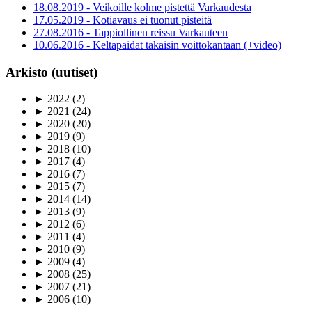
18.08.2019 - Veikoille kolme pistettä Varkaudesta
17.05.2019 - Kotiavaus ei tuonut pisteitä
27.08.2016 - Tappiollinen reissu Varkauteen
10.06.2016 - Keltapaidat takaisin voittokantaan (+video)
Arkisto (uutiset)
►
2022
(2)
►
2021
(24)
►
2020
(20)
►
2019
(9)
►
2018
(10)
►
2017
(4)
►
2016
(7)
►
2015
(7)
►
2014
(14)
►
2013
(9)
►
2012
(6)
►
2011
(4)
►
2010
(9)
►
2009
(4)
►
2008
(25)
►
2007
(21)
►
2006
(10)