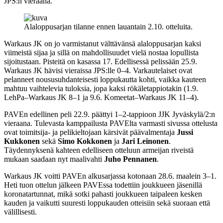
JPS:n vieraana.
Alaloppusarjan tilanne ennen lauantain 2.10. otteluita.
Warkaus JK on jo varmistanut välttävänsä alaloppusarjan kaksi
viimeistä sijaa ja sillä on mahdollisuudet vielä nostaa lopullista
sijoitustaan. Pisteitä on kasassa 17. Edellisessä pelissään 25.9.
Warkaus JK hävisi vieraissa JPS:lle 0–4. Varkautelaiset ovat
pelanneet noususuhdanteisesti loppukautta kohti, vaikka kauteen
mahtuu vaihtelevia tuloksia, jopa kaksi rökäletappiotakin (1.9.
LehPa–Warkaus JK 8–1 ja 9.6. Komeetat–Warkaus JK 11–4).
PAVEn edellinen peli 22.9. päättyi 1–2-tappioon JJK Jyväskylä/2:n
vieraana. Tulevasta kamppailusta PAVElta varmasti sivussa ottelusta
ovat toimitsija- ja pelikieltojaan kärsivät päävalmentaja
Jussi
Kukkonen
sekä
Simo Kokkonen
ja
Jari Leinonen
.
Täydennyksenä kahteen edelliseen otteluun armeijan riveistä
mukaan saadaan nyt maalivahti
Juho Pennanen
.
Warkaus JK voitti PAVEn alkusarjassa kotonaan 28.6. maalein 3–1.
Heti tuon ottelun jälkeen PAVEssa todettiin joukkueen jäsenillä
koronatartunnat, mikä sotki pahasti joukkueen taipaleen kesken
kauden ja vaikutti suuresti loppukauden otteisiin sekä suoraan että
välillisesti.