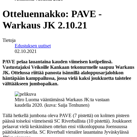
Otteluennakko: PAVE -
Warkaus JK 2.10.21
Tietoja
Edustuksen uutiset
02.10.2021
PAVE pelaa lauantaina kauden viimeisen kotipelinsä.
Vastustajaksi Veikoille Kankaan tekonurmelle saapuu Warkaus
JK. Ottelussa riittää panosta isännillä alaloppusarjalohkon
häntäpään kamppailussa, jossa vielä kaksi joukkuetta taistelee
välttääkseen jumbopaikan.
Miro Luoma vääntämässä Warkaus JK:ta vastaan
kaudella 2020. (kuva: Saija Tenhunen)
Tällä hetkellä jumbona oleva PAVE (7 pistettä) on kolmen pisteen
päässä toiseksi viimeisestä SC Riverballista (10 pistettä). Joukkueet
pelaavat vielä keskinäisen ottelun ensi viikonloppuna Joensuussa
päätöskierroksella. SC Riverball vierailee lauantaina Jyväskylässä