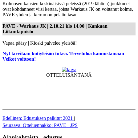
Kolmosen kausien keskinäisissä peleissä (2019 lähtien) joukkueet
ovat kohdanneet viisi kertaa, joista Warkaus JK on voittanut kolme,
PAVE yhden ja kerran on pelattu tasan.
PAVE - Warkaus JK | 2.10.21 klo 14.00 | Kankaan
Liikuntapuisto
Vapaa pääsy | Kioski palvelee yleisöä!
Nyt tarvitaan kotiyleisön tukea. Tervetuloa kannustamaan
Veikot voittoon!
OTTELUISÄNTÄNÄ
Edellinen: Edustuksen palkitut 2021
|
Seuraava: Otteluennakko: PAVE - JPS
Ajankohtaista - edustus