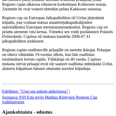
Regions cupin alkaessa edustavat korkeintaan Kolmosen seuraa.
Aiemmin he ovat voineet tietenkin pelata Kakkosen seurassa.
Regions cup on Euroopan Jalkapalloliiton eli Uefan järjestämä
kilpailu, jota voidaan kutsua amatöörijalkapalloilijoiden
epäviralliseksi Euroopan mestaruusturnaukseksi. Regions cup on
pelattu aiemmin viisi kertaa. Viimeksi sen voitti puolalainen Polands
Dolnoslaski. Cupissa oli mukana kaudella 2006-07 41
jalkapalloliiton joukkueet.
Regions cupiin osallistuville pelaajille on asetettu ikärajat. Pelaajan
on oltava vähintään 19-vuotias silloin, kun hän osallistuu
ensimmäisen kerran cupiin. Yläikäraja on 40 vuotta. Cupissa
mukana olevat pelaajat eivät ole saaneet osallistua mihinkään Uefan
alaiseen kilpailuun lukuun ottamatta nuorten kilpailuja.
Edellinen: "Uusi ura aukeni alakerrassa"
|
Seuraava: PAVEsta myös Markku Röntynen Regions Cup
joukkueeseen
Ajankohtaista - edustus