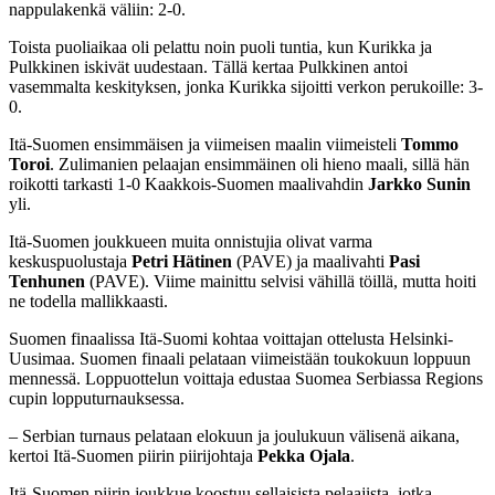
nappulakenkä väliin: 2-0.
Toista puoliaikaa oli pelattu noin puoli tuntia, kun Kurikka ja
Pulkkinen iskivät uudestaan. Tällä kertaa Pulkkinen antoi
vasemmalta keskityksen, jonka Kurikka sijoitti verkon perukoille: 3-
0.
Itä-Suomen ensimmäisen ja viimeisen maalin viimeisteli
Tommo
Toroi
. Zulimanien pelaajan ensimmäinen oli hieno maali, sillä hän
roikotti tarkasti 1-0 Kaakkois-Suomen maalivahdin
Jarkko Sunin
yli.
Itä-Suomen joukkueen muita onnistujia olivat varma
keskuspuolustaja
Petri Hätinen
(PAVE) ja maalivahti
Pasi
Tenhunen
(PAVE). Viime mainittu selvisi vähillä töillä, mutta hoiti
ne todella mallikkaasti.
Suomen finaalissa Itä-Suomi kohtaa voittajan ottelusta Helsinki-
Uusimaa. Suomen finaali pelataan viimeistään toukokuun loppuun
mennessä. Loppuottelun voittaja edustaa Suomea Serbiassa Regions
cupin lopputurnauksessa.
– Serbian turnaus pelataan elokuun ja joulukuun välisenä aikana,
kertoi Itä-Suomen piirin piirijohtaja
Pekka Ojala
.
Itä-Suomen piirin joukkue koostuu sellaisista pelaajista, jotka