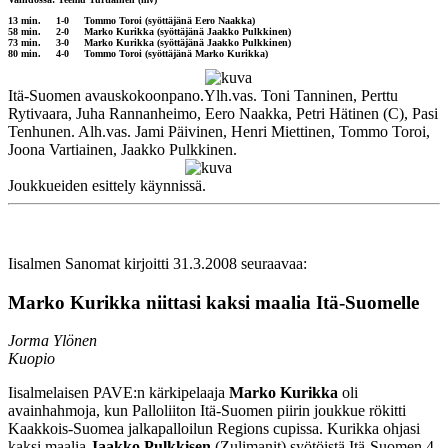
13 min. 1-0 Tommo Toroi (syöttäjänä Eero Naakka)
58 min. 2-0 Marko Kurikka (syöttäjänä Jaakko Pulkkinen)
73 min. 3-0 Marko Kurikka (syöttäjänä Jaakko Pulkkinen)
80 min. 4-0 Tommo Toroi (syöttäjänä Marko Kurikka)
Itä-Suomen avauskokoonpano.Ylh.vas. Toni Tanninen, Perttu
Rytivaara, Juha Rannanheimo, Eero Naakka, Petri Hätinen (C), Pasi
Tenhunen. Alh.vas. Jami Päivinen, Henri Miettinen, Tommo Toroi,
Joona Vartiainen, Jaakko Pulkkinen.
Joukkueiden esittely käynnissä.
Iisalmen Sanomat kirjoitti 31.3.2008 seuraavaa:
Marko Kurikka niittasi kaksi maalia Itä-Suomelle
Jorma Ylönen
Kuopio
Iisalmelaisen PAVE:n kärkipelaaja
Marko Kurikka
oli
avainhahmoja, kun Palloliiton Itä-Suomen piirin joukkue rökitti
Kaakkois-Suomea jalkapalloilun Regions cupissa. Kurikka ohjasi
kaksi maalia
Jaakko Pulkkisen
(Zulimanit) syötöistä Itä-Suomen 4-