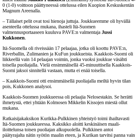
0 (1-0) voittoon päättyneessä ottelussa eilen Kuopion Keskuskentän
Magnum Areenalla.
– Tällaiset pelit ovat tosi hienoja juttuja. Joukkueemme oli hyvällä
asenteella ottelussa mukana, ihasteli Itä-Suomen
valmennusportaaseen kuuluva PAVE:n valmentaja
Jussi
Kukkonen
.
Itä-Suomella oli riveissään 17 pelaajaa, jotka oli koottu PAVE:n,
Riverballin, Zulimanien ja KuFun joukkueista. Kaakkois-Suomi oli
liikkeellä vain 14 pelaajan voimin, jonka vuoksi joukkue väsähti
toisella puoliajalla. Vielä ensimmäisellä 45-minuuttisella Kaakkois-
Suomi jaksoi sinnitellä vastaan, mutta ei enää toisella.
– Kaakkois-Suomi otti ensimmäisellä puoliajalla meiltä hyvin tilan
pois, Kukkonen analysoi.
Kaakkois-Suomen joukkueessa oli pelaajia Nelosestakin. Se herätti
ihmetystä, ettei yhtään Kolmosen Mikkelin Kissojen miestä ollut
mukana.
Ratkaisijakaksikon Kurikka-Pulkkinen yhteistyö toimi ihailtavasti
Itä-Suomen joukkueessa. Kaksikko aloitti keskinäisen maali-
iloittelunsa toisen puoliajan alkupuolella. Pulkkinen antoi
päätyrajalta nätin syötön maalin eteen, ja Kurikan tarvitsi panna vain