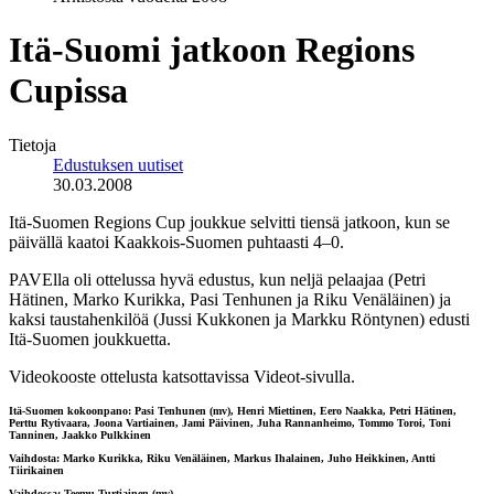
Itä-Suomi jatkoon Regions
Cupissa
Tietoja
Edustuksen uutiset
30.03.2008
Itä-Suomen Regions Cup joukkue selvitti tiensä jatkoon, kun se
päivällä kaatoi Kaakkois-Suomen puhtaasti 4–0.
PAVElla oli ottelussa hyvä edustus, kun neljä pelaajaa (Petri
Hätinen, Marko Kurikka, Pasi Tenhunen ja Riku Venäläinen) ja
kaksi taustahenkilöä (Jussi Kukkonen ja Markku Röntynen) edusti
Itä-Suomen joukkuetta.
Videokooste ottelusta katsottavissa Videot-sivulla.
Itä-Suomen kokoonpano: Pasi Tenhunen (mv), Henri Miettinen, Eero Naakka, Petri Hätinen,
Perttu Rytivaara, Joona Vartiainen, Jami Päivinen, Juha Rannanheimo, Tommo Toroi, Toni
Tanninen, Jaakko Pulkkinen
Vaihdosta: Marko Kurikka, Riku Venäläinen, Markus Ihalainen, Juho Heikkinen, Antti
Tiirikainen
Vaihdossa: Teemu Turtiainen (mv)