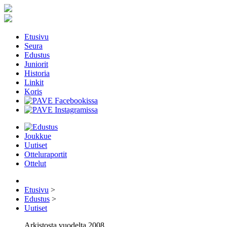
Etusivu
Seura
Edustus
Juniorit
Historia
Linkit
Koris
Joukkue
Uutiset
Otteluraportit
Ottelut
Etusivu
>
Edustus
>
Uutiset
Arkistosta vuodelta 2008