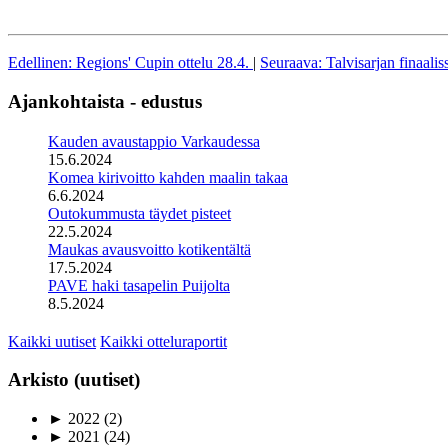
Edellinen: Regions' Cupin ottelu 28.4.
|
Seuraava: Talvisarjan finaal
Ajankohtaista - edustus
Kauden avaustappio Varkaudessa
15.6.2024
Komea kirivoitto kahden maalin takaa
6.6.2024
Outokummusta täydet pisteet
22.5.2024
Maukas avausvoitto kotikentältä
17.5.2024
PAVE haki tasapelin Puijolta
8.5.2024
Kaikki uutiset
Kaikki otteluraportit
Arkisto (uutiset)
►
2022
(2)
►
2021
(24)