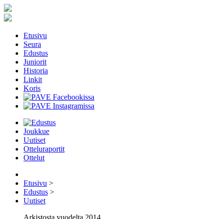
Etusivu
Seura
Edustus
Juniorit
Historia
Linkit
Koris
Joukkue
Uutiset
Otteluraportit
Ottelut
Etusivu
>
Edustus
>
Uutiset
Arkistosta vuodelta 2014