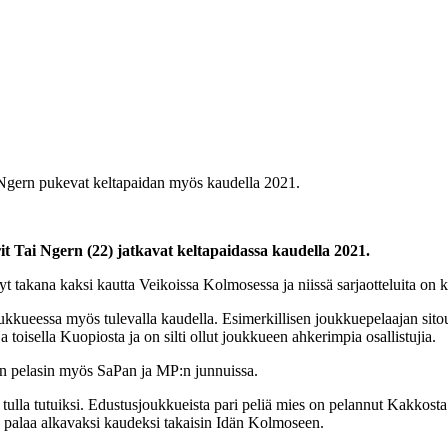
Ngern pukevat keltapaidan myös kaudella 2021.
it Tai Ngern
(22) jatkavat keltapaidassa kaudella 2021.
yt takana kaksi kautta Veikoissa Kolmosessa ja niissä sarjaotteluita on 
 joukkueessa myös tulevalla kaudella. Esimerkillisen joukkuepelaajan sit
toisella Kuopiosta ja on silti ollut joukkueen ahkerimpia osallistujia.
n pelasin myös SaPan ja MP:n junnuissa.
eet tulla tutuiksi. Edustusjoukkueista pari peliä mies on pelannut Kakk
alaa alkavaksi kaudeksi takaisin Idän Kolmoseen.