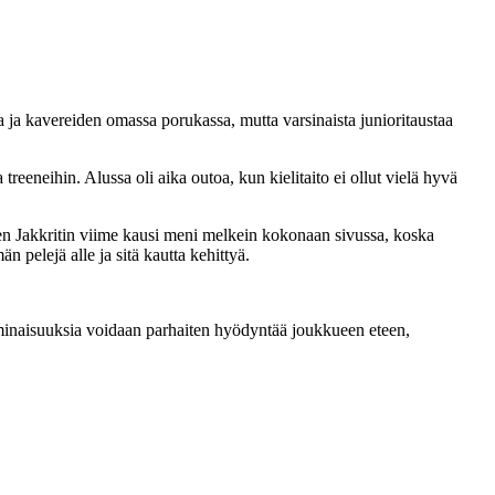
ja kavereiden omassa porukassa, mutta varsinaista junioritaustaa
reeneihin. Alussa oli aika outoa, kun kielitaito ei ollut vielä hyvä
en Jakkritin viime kausi meni melkein kokonaan sivussa, koska
 pelejä alle ja sitä kautta kehittyä.
 ominaisuuksia voidaan parhaiten hyödyntää joukkueen eteen,