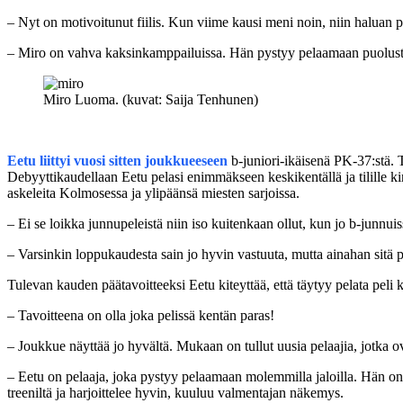
– Nyt on motivoitunut fiilis. Kun viime kausi meni noin, niin haluan
– Miro on vahva kaksinkamppailuissa. Hän pystyy pelaamaan puolustusl
Miro Luoma. (kuvat: Saija Tenhunen)
Eetu liittyi vuosi sitten joukkueeseen
b-juniori-ikäisenä PK-37:stä. 
Debyyttikaudellaan Eetu pelasi enimmäkseen keskikentällä ja tilille ki
askeleita Kolmosessa ja ylipäänsä miesten sarjoissa.
– Ei se loikka junnupeleistä niin iso kuitenkaan ollut, kun jo b-junnui
– Varsinkin loppukaudesta sain jo hyvin vastuuta, mutta ainahan sitä
Tulevan kauden päätavoitteeksi Eetu kiteyttää, että täytyy pelata peli
– Tavoitteena on olla joka pelissä kentän paras!
– Joukkue näyttää jo hyvältä. Mukaan on tullut uusia pelaajia, jotka ov
– Eetu on pelaaja, joka pystyy pelaamaan molemmilla jaloilla. Hän on
treeniltä ja harjoittelee hyvin, kuuluu valmentajan näkemys.