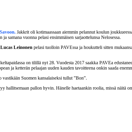
-Savoon.
Jakkrit oli kotimaassaan aiemmin pelannut koulun joukkueessa 
in ja samana vuonna pelasi ensimmäisen sarjaottelunsa Nelosessa.
i
Lucas Leinonen
pelasi tuolloin PAVEssa ja houkutteli sitten mukaansa t
 keltapaidassa on tilillä nyt 28. Vuodesta 2017 saakka PAVEa edustane
 Nopean ja ketterän pelaajan uuden kauden tavoitteena onkin saada enemmän
oo vastikään Suomen kansalaiseksi tullut ”Bon”.
styy hallitsemaan pallon hyvin. Hänelle haetaankin roolia, missä näitä