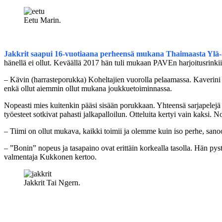
Eetu Marin.
Jakkrit saapui 16-vuotiaana perheensä mukana Thaimaasta Ylä
hänellä ei ollut. Keväällä 2017 hän tuli mukaan PAVEn harjoitusrinki
– Kävin (harrasteporukka) Koheltajien vuorolla pelaamassa. Kaverin
enkä ollut aiemmin ollut mukana joukkuetoiminnassa.
Nopeasti mies kuitenkin pääsi sisään porukkaan. Yhteensä sarjapelejä
työesteet sotkivat pahasti jalkapalloilun. Otteluita kertyi vain kaksi.
– Tiimi on ollut mukava, kaikki toimii ja olemme kuin iso perhe, san
– ”Bonin” nopeus ja tasapaino ovat erittäin korkealla tasolla. Hän py
valmentaja Kukkonen kertoo.
Jakkrit Tai Ngern.