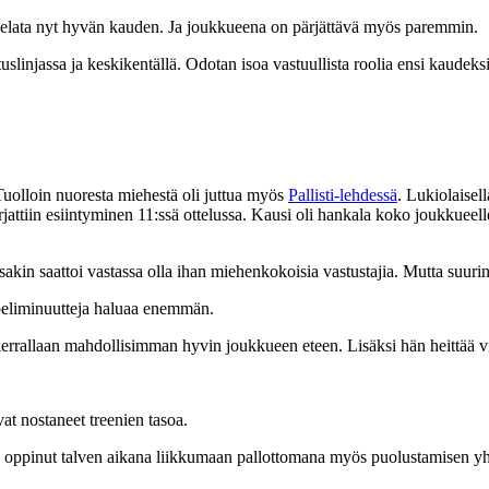
 pelata nyt hyvän kauden. Ja joukkueena on pärjättävä myös paremmin.
injassa ja keskikentällä. Odotan isoa vastuullista roolia ensi kaudeks
Tuolloin nuoresta miehestä oli juttua myös
Pallisti-lehdessä
. Lukiolaisel
rjattiin esiintyminen 11:ssä ottelussa. Kausi oli hankala koko joukkuee
ssakin saattoi vastassa olla ihan miehenkokoisia vastustajia. Mutta suurin
 peliminuutteja haluaa enemmän.
 kerrallaan mahdollisimman hyvin joukkueen eteen. Lisäksi hän heittää v
at nostaneet treenien tasoa.
 oppinut talven aikana liikkumaan pallottomana myös puolustamisen yhte