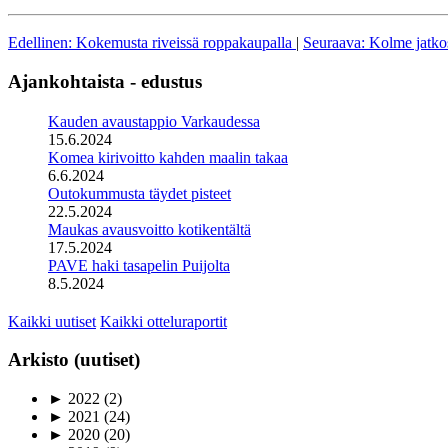
Edellinen: Kokemusta riveissä roppakaupalla
|
Seuraava: Kolme jatkos
Ajankohtaista - edustus
Kauden avaustappio Varkaudessa
15.6.2024
Komea kirivoitto kahden maalin takaa
6.6.2024
Outokummusta täydet pisteet
22.5.2024
Maukas avausvoitto kotikentältä
17.5.2024
PAVE haki tasapelin Puijolta
8.5.2024
Kaikki uutiset
Kaikki otteluraportit
Arkisto (uutiset)
►
2022
(2)
►
2021
(24)
►
2020
(20)