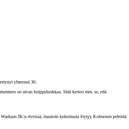
kertynyt yhteensä 30.
outuminen on aivan huippuluokkaa. Siitä kertoo mm. se, että
osta Warkaus JK:n riveissä, muutoin kokemusta löytyy Kolmosen peleistä