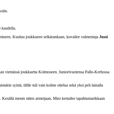
ksiin.
i kaudella.
äämiseen. Kuuluu joukkueen selkärankaan, kuvailee valmentaja
Jussi
ellaan viemässä joukkuetta Kolmoseen. Juniorivuotensa Pallo-Kerhossa
kin syistä, tilille tuli vain kolme ottelua sekä yksi peli lainalla
nä. Kesällä menin sitten armeijaan, Miro kertailee tapahtumarikkaan