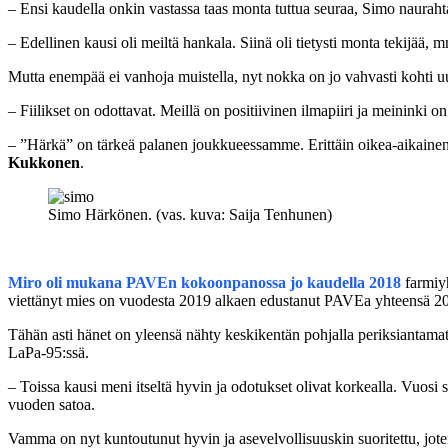
– Ensi kaudella onkin vastassa taas monta tuttua seuraa, Simo nauraht
– Edellinen kausi oli meiltä hankala. Siinä oli tietysti monta tekijää, 
Mutta enempää ei vanhoja muistella, nyt nokka on jo vahvasti kohti uu
– Fiilikset on odottavat. Meillä on positiivinen ilmapiiri ja meininki 
– ”Härkä” on tärkeä palanen joukkueessamme. Erittäin oikea-aikaine
Kukkonen
.
Simo Härkönen. (vas. kuva: Saija Tenhunen)
Miro oli mukana PAVEn kokoonpanossa jo kaudella 2018
farmiyh
viettänyt mies on vuodesta 2019 alkaen edustanut PAVEa yhteensä 20
Tähän asti hänet on yleensä nähty keskikentän pohjalla periksiantamatto
LaPa-95:ssä.
– Toissa kausi meni itseltä hyvin ja odotukset olivat korkealla. Vuosi 
vuoden satoa.
Vamma on nyt kuntoutunut hyvin ja asevelvollisuuskin suoritettu, jot