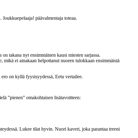
i. Joukkuepelaaja! päävalmentaja toteaa.
la on takana nyt ensimmäinen kausi miesten sarjassa.
lle, mikä ei ainakaan helpottanut nuoren tulokkaan ensimmäisiä
 ero on kyllä fyysisyydessä, Eetu vertailee.
ielä ”pienen” omakohtaisen lisätavoitteen:
ydessä. Lukee tilat hyvin. Nuori kaveri, joka parantaa treeni