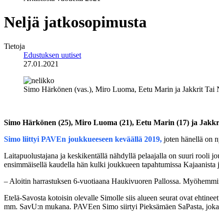
Neljä jatkosopimusta
Tietoja
Edustuksen uutiset
27.01.2021
Simo Härkönen (vas.), Miro Luoma, Eetu Marin ja Jakkrit Tai 
Simo Härkönen
(25),
Miro Luoma
(21),
Eetu Marin
(17) ja
Jakkr
Simo liittyi PAVEn joukkueeseen keväällä 2019,
joten hänellä on n
Laitapuolustajana ja keskikentällä nähdyllä pelaajalla on suuri rooli
ensimmäisellä kaudella hän kulki joukkueen tapahtumissa Kajaanista ja 
– Aloitin harrastuksen 6-vuotiaana Haukivuoren Pallossa. Myöhemmi
Etelä-Savosta kotoisin olevalle Simolle siis alueen seurat ovat ehtin
mm. SavU:n mukana. PAVEen Simo siirtyi Pieksämäen SaPasta, joka p