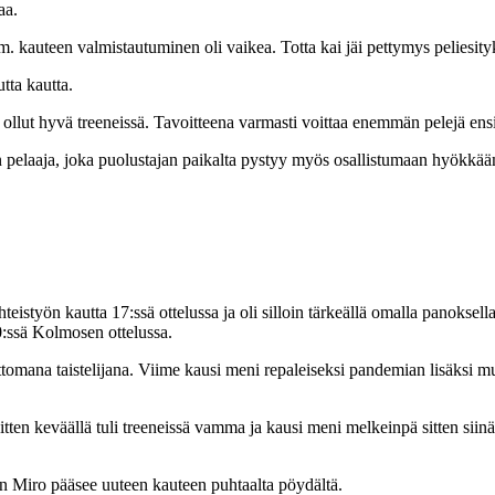
aa.
mm. kauteen valmistautuminen oli vaikea. Totta kai jäi pettymys peliesity
tta kautta.
on ollut hyvä treeneissä. Tavoitteena varmasti voittaa enemmän pelejä ens
n pelaaja, joka puolustajan paikalta pystyy myös osallistumaan hyökk
teistyön kautta 17:ssä ottelussa ja oli silloin tärkeällä omalla panoks
:ssä Kolmosen ottelussa.
mana taistelijana. Viime kausi meni repaleiseksi pandemian lisäksi muista
sitten keväällä tuli treeneissä vamma ja kausi meni melkeinpä sitten sii
en Miro pääsee uuteen kauteen puhtaalta pöydältä.