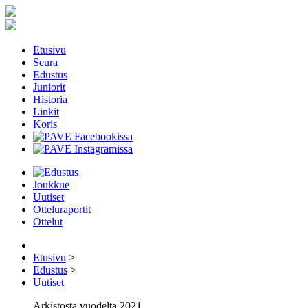
Etusivu
Seura
Edustus
Juniorit
Historia
Linkit
Koris
Joukkue
Uutiset
Otteluraportit
Ottelut
Etusivu
>
Edustus
>
Uutiset
Arkistosta vuodelta 2021