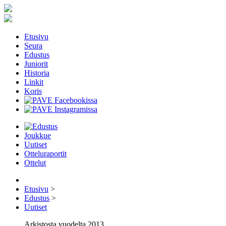
Etusivu
Seura
Edustus
Juniorit
Historia
Linkit
Koris
Joukkue
Uutiset
Otteluraportit
Ottelut
Etusivu
>
Edustus
>
Uutiset
Arkistosta vuodelta 2013