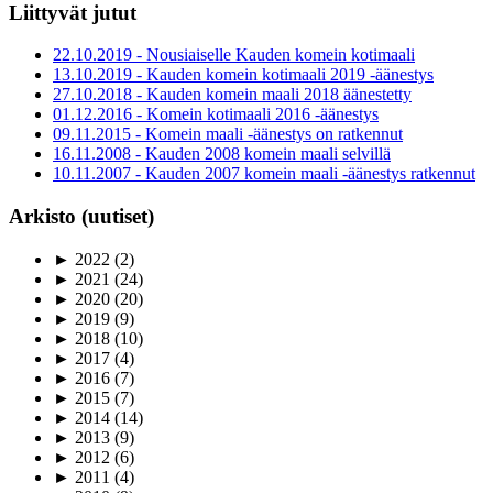
Liittyvät jutut
22.10.2019 - Nousiaiselle Kauden komein kotimaali
13.10.2019 - Kauden komein kotimaali 2019 -äänestys
27.10.2018 - Kauden komein maali 2018 äänestetty
01.12.2016 - Komein kotimaali 2016 -äänestys
09.11.2015 - Komein maali -äänestys on ratkennut
16.11.2008 - Kauden 2008 komein maali selvillä
10.11.2007 - Kauden 2007 komein maali -äänestys ratkennut
Arkisto (uutiset)
►
2022
(2)
►
2021
(24)
►
2020
(20)
►
2019
(9)
►
2018
(10)
►
2017
(4)
►
2016
(7)
►
2015
(7)
►
2014
(14)
►
2013
(9)
►
2012
(6)
►
2011
(4)