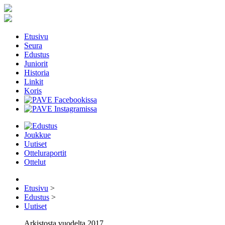
Etusivu
Seura
Edustus
Juniorit
Historia
Linkit
Koris
Joukkue
Uutiset
Otteluraportit
Ottelut
Etusivu
>
Edustus
>
Uutiset
Arkistosta vuodelta 2017