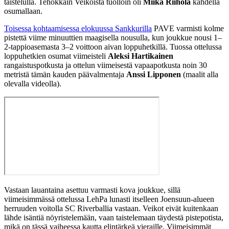
taistelulla. Tehokkain Veikoista tuolloin oli
Miika Riihola
kahdella
osumallaan.
Toisessa kohtaamisessa elokuussa Sankkurilla
PAVE varmisti kolme
pistettä viime minuuttien maagisella nousulla, kun joukkue nousi 1–
2-tappioasemasta 3–2 voittoon aivan loppuhetkillä. Tuossa ottelussa
loppuhetkien osumat viimeisteli
Aleksi Hartikainen
rangaistuspotkusta ja ottelun viimeisestä vapaapotkusta noin 30
metristä tämän kauden päävalmentaja
Anssi Lipponen
(maalit alla
olevalla videolla).
Vastaan lauantaina asettuu varmasti kova joukkue, sillä
viimeisimmässä ottelussa LehPa lunasti itselleen Joensuun-alueen
herruuden voitolla SC Riverballia vastaan. Veikot eivät kuitenkaan
lähde isäntiä nöyristelemään, vaan taistelemaan täydestä pistepotista,
mikä on tässä vaiheessa kautta elintärkeä vieraille. Viimeisimmät