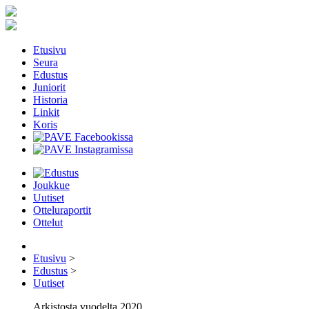
Etusivu
Seura
Edustus
Juniorit
Historia
Linkit
Koris
Joukkue
Uutiset
Otteluraportit
Ottelut
Etusivu
>
Edustus
>
Uutiset
Arkistosta vuodelta 2020