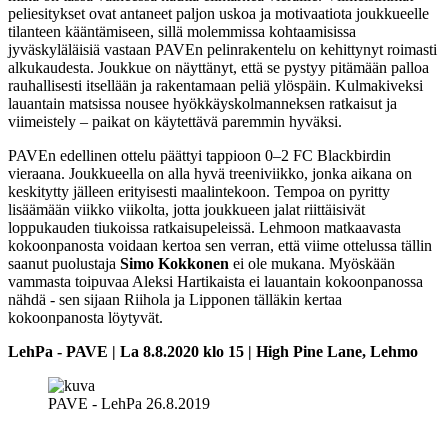
peliesitykset ovat antaneet paljon uskoa ja motivaatiota joukkueelle
tilanteen kääntämiseen, sillä molemmissa kohtaamisissa
jyväskyläläisiä vastaan PAVEn pelinrakentelu on kehittynyt roimasti
alkukaudesta. Joukkue on näyttänyt, että se pystyy pitämään palloa
rauhallisesti itsellään ja rakentamaan peliä ylöspäin. Kulmakiveksi
lauantain matsissa nousee hyökkäyskolmanneksen ratkaisut ja
viimeistely – paikat on käytettävä paremmin hyväksi.
PAVEn edellinen ottelu päättyi tappioon 0–2 FC Blackbirdin
vieraana. Joukkueella on alla hyvä treeniviikko, jonka aikana on
keskitytty jälleen erityisesti maalintekoon. Tempoa on pyritty
lisäämään viikko viikolta, jotta joukkueen jalat riittäisivät
loppukauden tiukoissa ratkaisupeleissä. Lehmoon matkaavasta
kokoonpanosta voidaan kertoa sen verran, että viime ottelussa tällin
saanut puolustaja
Simo Kokkonen
ei ole mukana. Myöskään
vammasta toipuvaa Aleksi Hartikaista ei lauantain kokoonpanossa
nähdä - sen sijaan Riihola ja Lipponen tälläkin kertaa
kokoonpanosta löytyvät.
LehPa - PAVE | La 8.8.2020 klo 15 | High Pine Lane, Lehmo
PAVE - LehPa 26.8.2019