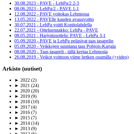
30.08.2023 - PAVE - LehPa/2 2-3
08.06.2023 - LehPa/2 - PAVE 1-1
12.08.2022 - PAVE voitokas Lehmossa
13.05.2022 - PAVElle kauden avausvoitto
30.07.2021 - LehPa voitti Kontiolahdella
22.07.2021 - Otteluennakko: LehPa - PAVE
08.05.2021 - Harjoitusottelu: PAVE - LehPa 3-1
05.09.2020 - PAVE ja LehPa pelasivat taas tasapelin
05.09.2020 - Veikkojen suuntana taas Pohjois-Karjala
08.08.2020 - Taas tasapeli - tällä kertaa Lehmosta
26.08.2019 - Veikot voittoon viime hetken osumilla (+video)
Arkisto (uutiset)
►
2022
(2)
►
2021
(24)
►
2020
(20)
►
2019
(9)
►
2018
(10)
►
2017
(4)
►
2016
(7)
►
2015
(7)
►
2014
(14)
►
2013
(9)
►
2012
(6)