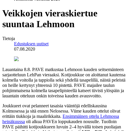
Veikkojen vieraskiertue
suuntaa Lehmoon
Tietoja
Edustuksen uutiset
07.08.2020
Lauantaina 8.8. PAVE matkustaa Lehmoon kauden seitsemänteen
sarjaotteluun LehPan vieraaksi. Kotijoukkue on aloittanut kautensa
kolmella voitolla ja tappiolla sekä yhdellä tasapelillä, näistä peleistä
on heille kertynyt yhteensä 10 pistettä. PAVE majailee taulun
pohjimmaisena kolmella tasapelipisteellä katseet tiivisti ylöspäin ja
lauantain otteluun onkin toiveissa kauden avausvoitto.
Joukkueet ovat pelanneet tasaisia vääntöjä edelliskausina
Kolmosessa ja sitä ennen Nelosessa. Viime kauden ottelut olivat
erittäin tiukkoja ja maalirikkaita.
Ensimmäinen ottelu Lehmossa
heinäkuussa
oli alkua PAVEn loppukauden nousulle. Tuolloin
PAVE päihitti kotijoukkueen luvuin 2–4 hyvällä toisen puoliajan