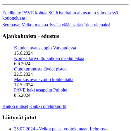
Edellinen: PAVE kohtaa SC Riverballin alkusarjan viimeisessä
kotiottelussa
|
Seuraava: Veikot matkaa Jyväskylään sarjakärjen vieraaksi
Ajankohtaista - edustus
Kauden avaustappio Varkaudessa
15.6.2024
Komea kirivoitto kahden maalin takaa
6.6.2024
Outokummusta täydet pisteet
22.5.2024
Maukas avausvoitto kotikentältä
17.5.2024
PAVE haki tasapelin Puijolta
8.5.2024
Kaikki uutiset
Kaikki otteluraportit
Liittyvät jutut
25.07.2024 - Veikot palasi voittokantaan Lehmossa