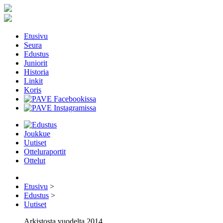
Etusivu
Seura
Edustus
Juniorit
Historia
Linkit
Koris
Joukkue
Uutiset
Otteluraportit
Ottelut
Etusivu
>
Edustus
>
Uutiset
Arkistosta vuodelta 2014