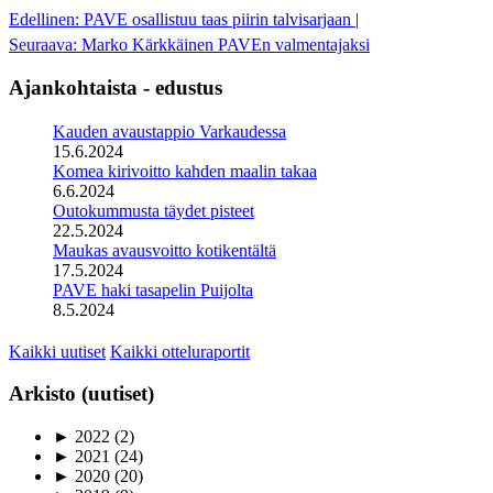
Edellinen: PAVE osallistuu taas piirin talvisarjaan
|
Seuraava: Marko Kärkkäinen PAVEn valmentajaksi
Ajankohtaista - edustus
Kauden avaustappio Varkaudessa
15.6.2024
Komea kirivoitto kahden maalin takaa
6.6.2024
Outokummusta täydet pisteet
22.5.2024
Maukas avausvoitto kotikentältä
17.5.2024
PAVE haki tasapelin Puijolta
8.5.2024
Kaikki uutiset
Kaikki otteluraportit
Arkisto (uutiset)
►
2022
(2)
►
2021
(24)
►
2020
(20)