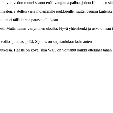
ynin kovan vedon muttei saanut enää vangittua palloa, johon Kattainen si
lisämaaleja ajatellen vielä molemmille joukkueille, muttei osumia kuiten
nen ei tällä kertaa parasta ollutkaan.
sesti. Mutta huima venyminen ukoilta. Hyvä yhteishenki ja usko omaan 
 voittoa ja 2 tasapeliä. Sijoitus on sarjataulukon kolmantena.
utkessa. Haaste on kova, sillä WJK on voittanut kaikki ottelunsa tähän