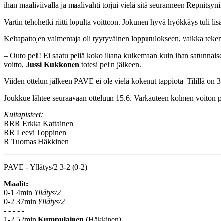
ihan maaliviivalla ja maalivahti torjui vielä sitä seuranneen Repnits
Vartin tehohetki riitti lopulta voittoon. Jokunen hyvä hyökkäys tuli 
Keltapaitojen valmentaja oli tyytyväinen lopputulokseen, vaikka tekemi
– Outo peli! Ei saatu peliä koko iltana kulkemaan kuin ihan satunnai
voitto,
Jussi Kukkonen
totesi pelin jälkeen.
Viiden ottelun jälkeen PAVE ei ole vielä kokenut tappiota. Tilillä on 3
Joukkue lähtee seuraavaan otteluun 15.6. Varkauteen kolmen voiton p
Kultapisteet:
RRR
Erkka Kattainen
RR
Leevi Toppinen
R
Tuomas Häkkinen
PAVE - Yllätys/2 3-2 (0-2)
Maalit:
0-1 4min
Yllätys/2
0-2 37min
Yllätys/2
- - - - -
1-2 52min
Kumpulainen
(Häkkinen)