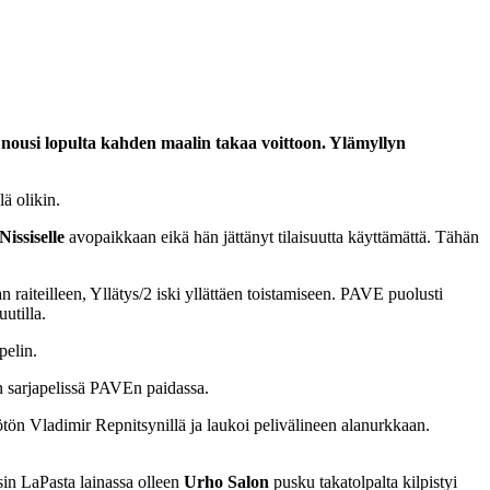
E nousi lopulta kahden maalin takaa voittoon. Ylämyllyn
lä olikin.
issiselle
avopaikkaan eikä hän jättänyt tilaisuutta käyttämättä. Tähän
raiteilleen, Yllätys/2 iski yllättäen toistamiseen. PAVE puolusti
utilla.
pelin.
 sarjapelissä PAVEn paidassa.
ötön Vladimir Repnitsynillä ja laukoi pelivälineen alanurkkaan.
sin LaPasta lainassa olleen
Urho Salon
pusku takatolpalta kilpistyi