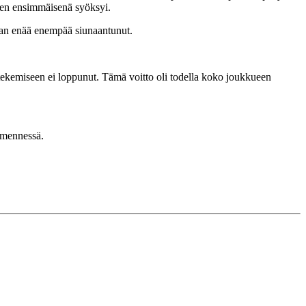
tten ensimmäisenä syöksyi.
kaan enää enempää siunaantunut.
tekemiseen ei loppunut. Tämä voitto oli todella koko joukkueen
 mennessä.