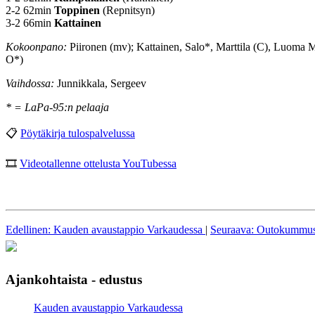
2-2 62min
Toppinen
(Repnitsyn)
3-2 66min
Kattainen
Kokoonpano:
Piironen (mv); Kattainen, Salo*, Marttila (C), Luom
O*)
Vaihdossa:
Junnikkala, Sergeev
* = LaPa-95:n pelaaja
📋
Pöytäkirja tulospalvelussa
🎞
Videotallenne ottelusta YouTubessa
Edellinen: Kauden avaustappio Varkaudessa
|
Seuraava: Outokummusta
Ajankohtaista - edustus
Kauden avaustappio Varkaudessa