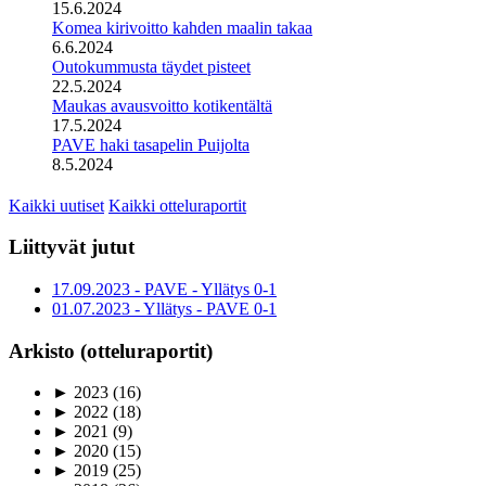
15.6.2024
Komea kirivoitto kahden maalin takaa
6.6.2024
Outokummusta täydet pisteet
22.5.2024
Maukas avausvoitto kotikentältä
17.5.2024
PAVE haki tasapelin Puijolta
8.5.2024
Kaikki uutiset
Kaikki otteluraportit
Liittyvät jutut
17.09.2023 - PAVE - Yllätys 0-1
01.07.2023 - Yllätys - PAVE 0-1
Arkisto (otteluraportit)
►
2023
(16)
►
2022
(18)
►
2021
(9)
►
2020
(15)
►
2019
(25)