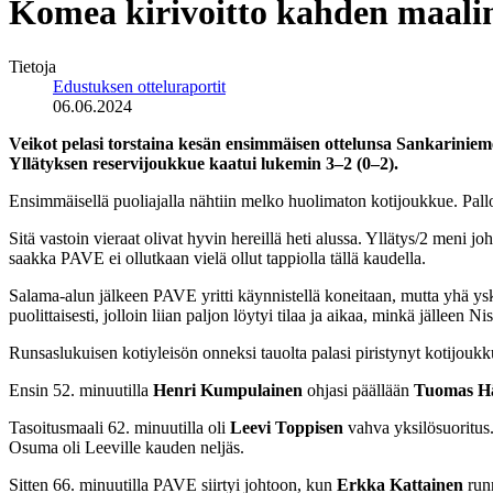
Komea kirivoitto kahden maali
Tietoja
Edustuksen otteluraportit
06.06.2024
Veikot pelasi torstaina kesän ensimmäisen ottelunsa Sankariniemen
Yllätyksen reservijoukkue kaatui lukemin 3–2 (0–2).
Ensimmäisellä puoliajalla nähtiin melko huolimaton kotijoukkue. Pallo po
Sitä vastoin vieraat olivat hyvin hereillä heti alussa. Yllätys/2 meni j
saakka PAVE ei ollutkaan vielä ollut tappiolla tällä kaudella.
Salama-alun jälkeen PAVE yritti käynnistellä koneitaan, mutta yhä yskä
puolittaisesti, jolloin liian paljon löytyi tilaa ja aikaa, minkä jälle
Runsaslukuisen kotiyleisön onneksi tauolta palasi piristynyt kotijoukk
Ensin 52. minuutilla
Henri Kumpulainen
ohjasi päällään
Tuomas H
Tasoitusmaali 62. minuutilla oli
Leevi Toppisen
vahva yksilösuoritus.
Osuma oli Leeville kauden neljäs.
Sitten 66. minuutilla PAVE siirtyi johtoon, kun
Erkka Kattainen
runn