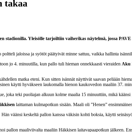
n takaa
 stadionilla. Yleisölle tarjoiltiin vaiherikas näytelmä, jossa PAV
ltteli jaloissa ja syötöt päätyivät minne sattuu, vaikka hallinta isännil
ohtoon jo 4. minuutilla, kun pallo tuli hieman onnekkaasti vieraiden
Aku N
hdellen matka eteni. Kun sitten isännät näyttivät saavan peliään hieman 
en Nissinen käytti hyväkseen laukomalla hienon kaukovedon maaliin 37. minu
ue, joka teki puoliajan alkuun kolme maalia 15 minuuttiin, mikä käänsi 
äkkisen
laittaman kulmapotkun sisään. Maali oli ”Henen” ensimmäinen
 Hän väänsi keskeltä pallon kanssa väkisin kohti boksia, käytti seinäsy
oi pallon maaliviivalta maaliin Häkkisen laitavapaapotkun jälkeen. En