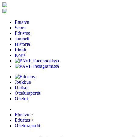
Etusivu
Seura
Edustus
Juniorit
Historia
Linkit
Koris
Joukkue
Uutiset
Otteluraportit
Ottelut
Etusivu
>
Edustus
>
Otteluraportit