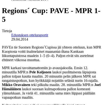
Regions´ Cup: PAVE - MPR 1-
5
Tietoja
Edustuksen otteluraportit
29.04.2014
PAVEn tie Suomen Regions´Cupissa jäi yhteen otteluun, kun MPR
Kuopiosta voitti iisalmelaiset maanantai-iltana Kankaan
liikuntapuistossa maalein 1–5 (0–4). Paljon eivät siis asetelmat
ehtineet viikossa muuttua.
MPR karkasi tavoittamattomiin jo avausjaksolla. Ensin 12.
minuutilla MPR:n
Pele Koljonen
laukoi puolittaisesta läpiajosta
pallon tolpan kautta maaliin. 20 minuutin pelin jälkeen MPR sai
rangaistuspotkun, kun hyökkääjä nojattiin selästä nurin 16-rajalla.
Mikko Oravainen
teki pilkulta maalin. 28. minuutilla MPR:n
Joel
Hämäläinen
laukoi suoraan kulmapotkusta pallon komeasti
ylänurkkaan. Ja vielä 41. minuutilla sama mies liippasi päällään
vapaapotkun maaliin.