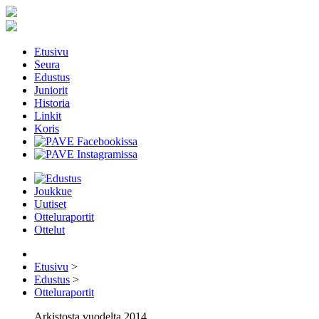
Etusivu
Seura
Edustus
Juniorit
Historia
Linkit
Koris
Joukkue
Uutiset
Otteluraportit
Ottelut
Etusivu
>
Edustus
>
Otteluraportit
Arkistosta vuodelta 2014