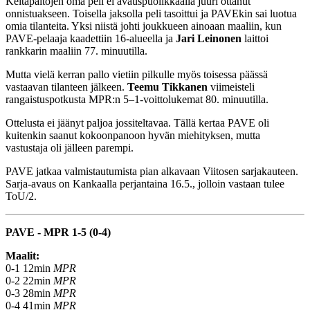
Keltapaitojen oma peli ei avauspuolikkaalla juuri ottanut
onnistuakseen. Toisella jaksolla peli tasoittui ja PAVEkin sai luotua
omia tilanteita. Yksi niistä johti joukkueen ainoaan maaliin, kun
PAVE-pelaaja kaadettiin 16-alueella ja
Jari Leinonen
laittoi
rankkarin maaliin 77. minuutilla.
Mutta vielä kerran pallo vietiin pilkulle myös toisessa päässä
vastaavan tilanteen jälkeen.
Teemu Tikkanen
viimeisteli
rangaistuspotkusta MPR:n 5–1-voittolukemat 80. minuutilla.
Ottelusta ei jäänyt paljoa jossiteltavaa. Tällä kertaa PAVE oli
kuitenkin saanut kokoonpanoon hyvän miehityksen, mutta
vastustaja oli jälleen parempi.
PAVE jatkaa valmistautumista pian alkavaan Viitosen sarjakauteen.
Sarja-avaus on Kankaalla perjantaina 16.5., jolloin vastaan tulee
ToU/2.
PAVE - MPR 1-5 (0-4)
Maalit:
0-1 12min
MPR
0-2 22min
MPR
0-3 28min
MPR
0-4 41min
MPR