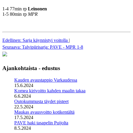
1-4 77min rp
Leinonen
1-5 80min rp
MPR
Edellinen: Sarja käynnistyi voitolla
|
Seuraava: Talvipiirisarja: PAVE - MPR 1-8
Ajankohtaista - edustus
Kauden avaustappio Varkaudessa
15.6.2024
Komea kirivoitto kahden maalin takaa
6.6.2024
Outokummusta täydet pisteet
22.5.2024
Maukas avausvoitto kotikentältä
17.5.2024
PAVE haki tasapelin Puijolta
8.5.2024