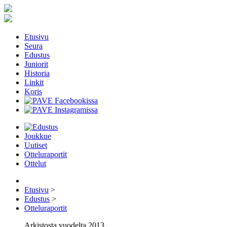
Etusivu
Seura
Edustus
Juniorit
Historia
Linkit
Koris
Joukkue
Uutiset
Otteluraportit
Ottelut
Etusivu
>
Edustus
>
Otteluraportit
Arkistosta vuodelta 2013