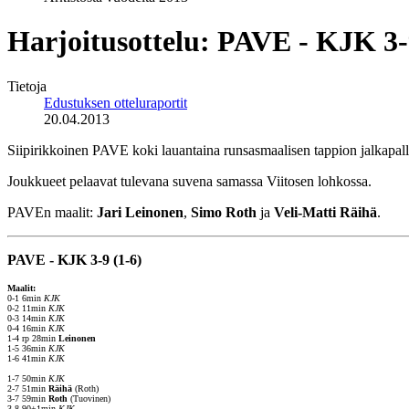
Harjoitusottelu: PAVE - KJK 3
Tietoja
Edustuksen otteluraportit
20.04.2013
Siipirikkoinen PAVE koki lauantaina runsasmaalisen tappion jalkapall
Joukkueet pelaavat tulevana suvena samassa Viitosen lohkossa.
PAVEn maalit:
Jari Leinonen
,
Simo Roth
ja
Veli-Matti Räihä
.
PAVE - KJK 3-9 (1-6)
Maalit:
0-1 6min
KJK
0-2 11min
KJK
0-3 14min
KJK
0-4 16min
KJK
1-4 rp 28min
Leinonen
1-5 36min
KJK
1-6 41min
KJK
1-7 50min
KJK
2-7 51min
Räihä
(Roth)
3-7 59min
Roth
(Tuovinen)
3-8 90+1min
KJK