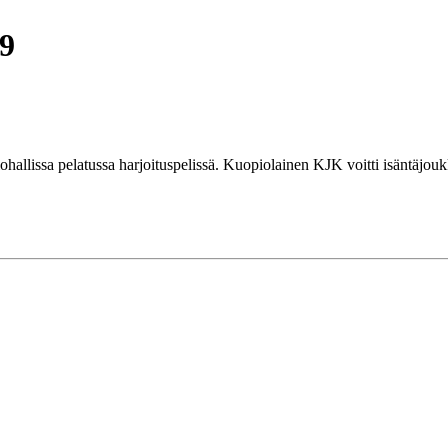
-9
ohallissa pelatussa harjoituspelissä. Kuopiolainen KJK voitti isäntäjo