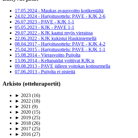
17.05.2024 - Maukas avausvoitto kotikentältä
24.02.2024 - Harjoitusottelu: PAVE - KJK 2-6
26.07.2023 - PAVE - KJK 1-1
05.05.2023 - KJK - PAVE 1-1
29.07.2022 - KJK kaatui myös vieraissa
22.06.2022 - KJK kukistui Haukiniemellä
08.04.2017 - Harjoitusottelu: PAVE - KJK 4-2
25.04.2015 - Harjoitusottelu: PAVE - KJK 1-1
15.08.2014 - Vierasvoitto Puijolta
13.06.2014 - Keltapaidat voittivat KJK:n
09.08.2013 - PAVE jälleen voitokas kotinurmella
07.06.2013 - Puijolta ei pisteitä
Arkisto (otteluraportit)
►
2023
(16)
►
2022
(18)
►
2021
(9)
►
2020
(15)
►
2019
(25)
►
2018
(26)
►
2017
(25)
►
2016
(27)