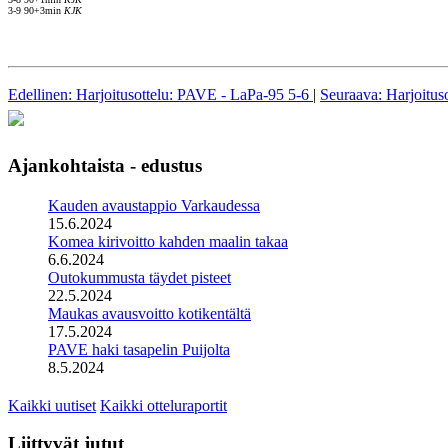
3-9 90+3min
KJK
Edellinen: Harjoitusottelu: PAVE - LaPa-95 5-6
|
Seuraava: Harjoitus
Ajankohtaista - edustus
Kauden avaustappio Varkaudessa
15.6.2024
Komea kirivoitto kahden maalin takaa
6.6.2024
Outokummusta täydet pisteet
22.5.2024
Maukas avausvoitto kotikentältä
17.5.2024
PAVE haki tasapelin Puijolta
8.5.2024
Kaikki uutiset
Kaikki otteluraportit
Liittyvät jutut