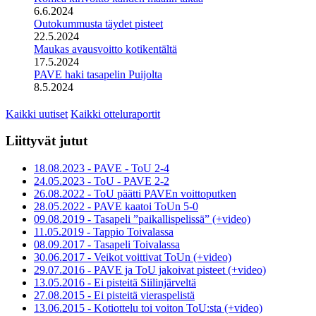
6.6.2024
Outokummusta täydet pisteet
22.5.2024
Maukas avausvoitto kotikentältä
17.5.2024
PAVE haki tasapelin Puijolta
8.5.2024
Kaikki uutiset
Kaikki otteluraportit
Liittyvät jutut
18.08.2023 - PAVE - ToU 2-4
24.05.2023 - ToU - PAVE 2-2
26.08.2022 - ToU päätti PAVEn voittoputken
28.05.2022 - PAVE kaatoi ToUn 5-0
09.08.2019 - Tasapeli ”paikallispelissä” (+video)
11.05.2019 - Tappio Toivalassa
08.09.2017 - Tasapeli Toivalassa
30.06.2017 - Veikot voittivat ToUn (+video)
29.07.2016 - PAVE ja ToU jakoivat pisteet (+video)
13.05.2016 - Ei pisteitä Siilinjärveltä
27.08.2015 - Ei pisteitä vieraspelistä
13.06.2015 - Kotiottelu toi voiton ToU:sta (+video)