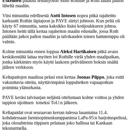
Eskelinen
palautti seinäsyötön Simo Rothille ja Roth tälläsi pallon
läheltä maaliin.
Viisi minuuttia edellisestä
Antti Intosen
nopea pitkä rajaheitto
karkuutti Rothin läpiajoon ja PAVE siirtyi johtoon. Kun peliä oli
käyty 67 minuuttia, sama kaksikko lisäsi kotijoukkueen johtoa.
Intonen heitti tällä kertaa rajaheiton maalin edustalle, jossa Roth
päällään jatkoi pallon maaliin ja talvikauden toinen hattutemppu oli
valmis.
Kolme minuuttia ennen loppua
Aleksi Hartikaisen
pitkä avaus
keskikentältä laitaa myöten loi Rothille vielä yhden maalipaikan,
jonka kärkimies myös käytti laukoen pelivälineen boksin sisältä
jälleen verkkoon.
Keltapaitojen maalissa pelasi ensi kertaa
Joonas Piippo
, joka esitti
vakuuttavia otteita, näyttävimpänä loppuhetken vapaapotkun
poiminta ylänurkasta.
PAVE keräsi talvisarjan neljästä ottelustaan kolme voittoa ja yhden
tappion sijoittuen toiseksi ToU:n jälkeen.
Keltapaidat ovat seuraavan kerran tulessa lauantaina 11.4.
kohdatessaan farmisopimuskumppaninsa LaPa-95:n harjoituspelissä,
joka olosuhteista riippuen pelataan joko hallissa tai Kankaan
tekonurmella.