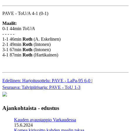
PAVE - ToU/A 4-1 (0-1)
Maalit:
0-1 44min
ToU/A
- - - - -
1-1 46min
Roth
(A. Eskelinen)
2-1 49min
Roth
(Intonen)
3-1 67min
Roth
(Intonen)
4-1 87min
Roth
(Hartikainen)
Edellinen: Harjoitusottelu: PAVE - LaPa-95 6-0
|
Seuraava: Talvipiirisarja: PAVE - ToU 1-3
Ajankohtaista - edustus
Kauden avaustappio Varkaudessa
15.6.2024
Komea kirivoitto kahden maalin takaa