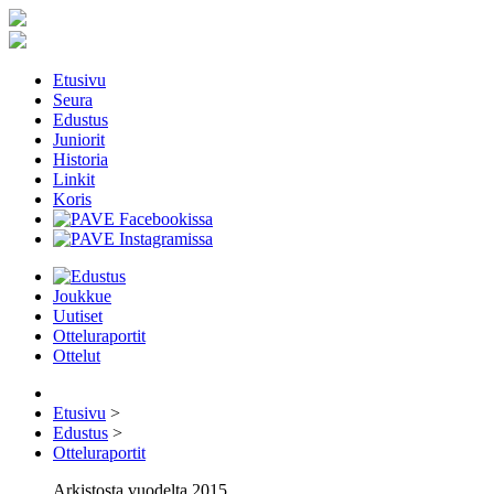
Etusivu
Seura
Edustus
Juniorit
Historia
Linkit
Koris
Joukkue
Uutiset
Otteluraportit
Ottelut
Etusivu
>
Edustus
>
Otteluraportit
Arkistosta vuodelta 2015