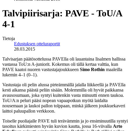
Talvipiirisarja: PAVE - ToU/A
4-1
Tietoja
Edustuksen otteluraportit
28.03.2015
Talvisarjan päätösottelussa PAVElla oli lauantaina Iisalmen hallissa
vastassa ToU:n A-juniorit. Kokemus oli tällä kertaa valttia, kun
PAVE kaatoi nuoren vastustajajoukkueen
Simo Rothin
maaleilla
lukemin 4–1 (0–1).
Vastustaja oli pelin alussa pirteämmällä jalalla liikkeellä ja PAVElla
kesti aikansa päästä peliin sisään. Molemmilla oli hyvät paikkansa
avausosumaan, joka syntyi kuitenkin vasta minuutti ennen taukoa.
ToU/A:n peluri pääsi nopean vapaapotkun myötä laidalta
nousemaan ja laukoi pallon tolppaan, minkä jälkeen joukkuekaveri
laittoi paluupallon verkkoon.
Toiselle puoliajalle PAVE tuli terävämmin ja jo ensiminuutilla syntyi
tasoitus kärkimiesten hyvän kuvion kautta, jossa 16-viivalla
Arto