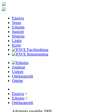
Etusivu
Seura
Edustus
Juniorit
Historia
Linkit
Koris
Joukkue
Uutiset
Otteluraportit
Ottelut
Etusivu
>
Edustus
>
Otteluraportit
Arkistosta vuodelta 2009