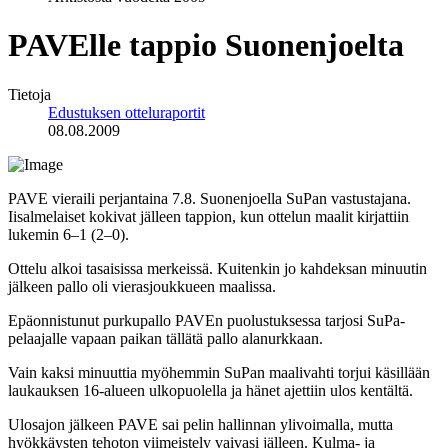
PAVElle tappio Suonenjoelta
Tietoja
Edustuksen otteluraportit
08.08.2009
PAVE vieraili perjantaina 7.8. Suonenjoella SuPan vastustajana.
Iisalmelaiset kokivat jälleen tappion, kun ottelun maalit kirjattiin
lukemin 6–1 (2–0).
Ottelu alkoi tasaisissa merkeissä. Kuitenkin jo kahdeksan minuutin
jälkeen pallo oli vierasjoukkueen maalissa.
Epäonnistunut purkupallo PAVEn puolustuksessa tarjosi SuPa-
pelaajalle vapaan paikan tällätä pallo alanurkkaan.
Vain kaksi minuuttia myöhemmin SuPan maalivahti torjui käsillään
laukauksen 16-alueen ulkopuolella ja hänet ajettiin ulos kentältä.
Ulosajon jälkeen PAVE sai pelin hallinnan ylivoimalla, mutta
hyökkäysten tehoton viimeistely vaivasi jälleen. Kulma- ja