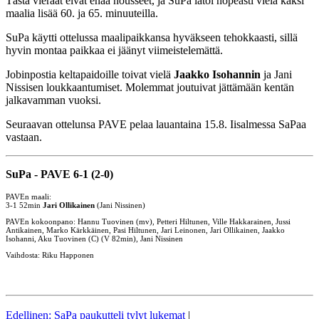
Tästä vieraat eivät enää nousseet, ja SuPa latoi nopeasti vielä kaksi
maalia lisää 60. ja 65. minuuteilla.
SuPa käytti ottelussa maalipaikkansa hyväkseen tehokkaasti, sillä
hyvin montaa paikkaa ei jäänyt viimeistelemättä.
Jobinpostia keltapaidoille toivat vielä
Jaakko Isohannin
ja Jani
Nissisen loukkaantumiset. Molemmat joutuivat jättämään kentän
jalkavamman vuoksi.
Seuraavan ottelunsa PAVE pelaa lauantaina 15.8. Iisalmessa SaPaa
vastaan.
SuPa - PAVE 6-1 (2-0)
PAVEn maali:
3-1 52min
Jari Ollikainen
(Jani Nissinen)
PAVEn kokoonpano: Hannu Tuovinen (mv), Petteri Hiltunen, Ville Hakkarainen, Jussi
Antikainen, Marko Kärkkäinen, Pasi Hiltunen, Jari Leinonen, Jari Ollikainen, Jaakko
Isohanni, Aku Tuovinen (C) (V 82min), Jani Nissinen
Vaihdosta: Riku Happonen
Edellinen: SaPa paukutteli tylyt lukemat
|