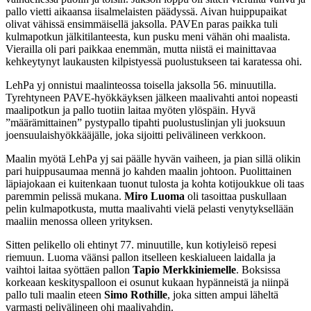
pallo vietti aikaansa iisalmelaisten päädyssä. Aivan huippupaikat
olivat vähissä ensimmäisellä jaksolla. PAVEn paras paikka tuli
kulmapotkun jälkitilanteesta, kun pusku meni vähän ohi maalista.
Vierailla oli pari paikkaa enemmän, mutta niistä ei mainittavaa
kehkeytynyt laukausten kilpistyessä puolustukseen tai karatessa ohi.
LehPa yj onnistui maalinteossa toisella jaksolla 56. minuutilla.
Tyrehtyneen PAVE-hyökkäyksen jälkeen maalivahti antoi nopeasti
maalipotkun ja pallo tuotiin laitaa myöten ylöspäin. Hyvä
”määrämittainen” pystypallo tipahti puolustuslinjan yli juoksuun
joensuulaishyökkääjälle, joka sijoitti pelivälineen verkkoon.
Maalin myötä LehPa yj sai päälle hyvän vaiheen, ja pian sillä olikin
pari huippusaumaa mennä jo kahden maalin johtoon. Puolittainen
läpiajokaan ei kuitenkaan tuonut tulosta ja kohta kotijoukkue oli taas
paremmin pelissä mukana.
Miro Luoma
oli tasoittaa puskullaan
pelin kulmapotkusta, mutta maalivahti vielä pelasti venytyksellään
maaliin menossa olleen yrityksen.
Sitten pelikello oli ehtinyt 77. minuutille, kun kotiyleisö repesi
riemuun. Luoma väänsi pallon itselleen keskialueen laidalla ja
vaihtoi laitaa syöttäen pallon
Tapio Merkkiniemelle
. Boksissa
korkeaan keskityspalloon ei osunut kukaan hypänneistä ja niinpä
pallo tuli maalin eteen
Simo Rothille
, joka sitten ampui läheltä
varmasti pelivälineen ohi maalivahdin.