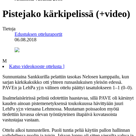
Pistejako kärkipelissä (+video)
Tietoja
Edustuksen otteluraportit
06.08.2018
M
Katso videokooste ottelusta
]
Sunnuntaina Sankkurilla pelattiin tasokas Nelosen kamppailu, kun
sarjan kärkikaksikko otti yhteen runsaslukuisen yleisön edessä.
PAVEn ja LehPa yj:n välinen ottelu päättyi tasatulokseen 1–1 (0–0).
Iisalmelaisleirissä pelistä odotettiin haastavaa, sillä PAVE oli kärsinyt
kauden ainoan pistemenetyksensä toukokuussa hävittyään juuri
LehPa yj:n vieraana Lehmossa. Muutaman poissaolon myötä
tiedettiin luvassa olevan työntäyteinen iltapäivä kovatasoista
vastustajaa vastaan.
Ottelu alkoi tunnustellen. Puoli tuntia peliä käytiin pallon hallinnan
vaihdellessa puolin ja toisin. Jakson loppu oli sitten vierailta vahva ja