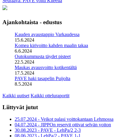
Seuraava: PAVE voitti Kiteellä
Ajankohtaista - edustus
Kauden avaustappio Varkaudessa
15.6.2024
Komea kirivoitto kahden maalin takaa
6.6.2024
Outokummusta täydet pisteet
22.5.2024
Maukas avausvoitto kotikentältä
17.5.2024
PAVE haki tasapelin Puijolta
8.5.2024
Kaikki uutiset
Kaikki otteluraportit
Liittyvät jutut
25.07.2024 - Veikot palasi voittokantaan Lehmossa
04.07.2024 - JIPPOn reservit ottivat selvän voiton
30.08.2023 - PAVE - LehPa/2 2-3
08.06.2023 - LehPa/2 - PAVE 1-1