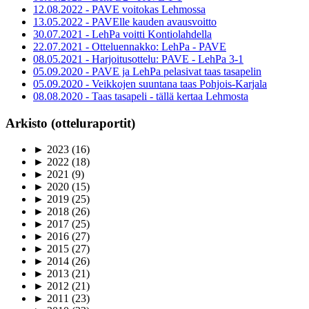
12.08.2022 - PAVE voitokas Lehmossa
13.05.2022 - PAVElle kauden avausvoitto
30.07.2021 - LehPa voitti Kontiolahdella
22.07.2021 - Otteluennakko: LehPa - PAVE
08.05.2021 - Harjoitusottelu: PAVE - LehPa 3-1
05.09.2020 - PAVE ja LehPa pelasivat taas tasapelin
05.09.2020 - Veikkojen suuntana taas Pohjois-Karjala
08.08.2020 - Taas tasapeli - tällä kertaa Lehmosta
Arkisto (otteluraportit)
►
2023
(16)
►
2022
(18)
►
2021
(9)
►
2020
(15)
►
2019
(25)
►
2018
(26)
►
2017
(25)
►
2016
(27)
►
2015
(27)
►
2014
(26)
►
2013
(21)
►
2012
(21)
►
2011
(23)