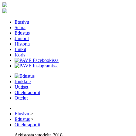
Etusivu
Seura
Edustus
Juniorit
Historia
Linkit
Koris
Joukkue
Uutiset
Otteluraportit
Ottelut
Etusivu
>
Edustus
>
Otteluraportit
Arkistosta vuodelta 2018