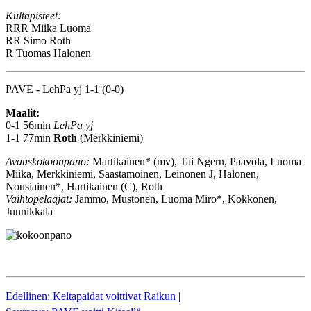
Kultapisteet:
RRR
Miika Luoma
RR
Simo Roth
R
Tuomas Halonen
PAVE - LehPa yj 1-1 (0-0)
Maalit:
0-1 56min
LehPa yj
1-1 77min
Roth
(Merkkiniemi)
Avauskokoonpano:
Martikainen* (mv), Tai Ngern, Paavola, Luoma
Miika, Merkkiniemi, Saastamoinen, Leinonen J, Halonen,
Nousiainen*, Hartikainen (C), Roth
Vaihtopelaajat:
Jammo, Mustonen, Luoma Miro*, Kokkonen,
Junnikkala
Edellinen: Keltapaidat voittivat Raikun
|