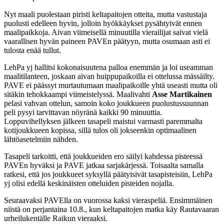
Nyt maali puolestaan piristi keltapaitojen otteita, mutta vastustaja
puolusti edelleen hyvin, jolloin hyökkäykset pysähtyivät ennen
maalipaikkoja. Aivan viimeisellä minuutilla vierailijat saivat vielä
vaarallisen hyvän paineen PAVEn päätyyn, mutta osumaan asti ei
tulosta enää tullut.
LehPa yj hallitsi kokonaisuutena palloa enemmän ja loi useamman
maalitilanteen, joskaan aivan huippupaikoilla ei ottelussa mässäilty.
PAVE ei päässyt murtautumaan maalipaikoille yhtä useasti mutta oli
sitäkin tehokkaampi viimeistelyssä. Maalivahti
Asse Martikainen
pelasi vahvan ottelun, samoin koko joukkueen puolustussuunnan
peli pysyi tarvittavan nöyränä kaikki 90 minuuttia.
Loppuvihellyksen jälkeen tasapeli maistui varmasti paremmalta
kotijoukkueen kopissa, sillä tulos oli jokseenkin optimaalinen
lähtöasetelmiin nähden.
Tasapeli tarkoitti, että joukkueiden ero säilyi kahdessa pisteessä
PAVEn hyväksi ja PAVE jatkaa sarjakärjessä. Toisaalta samalla
ratkesi, että jos joukkueet syksyllä päätyisivät tasapisteisiin, LehPa
yj olisi edellä keskinäisten otteluiden pisteiden nojalla.
Seuraavaksi PAVElla on vuorossa kaksi vieraspeliä. Ensimmäinen
niistä on perjantaina 10.8., kun keltapaitojen matka käy Rautavaaran
urheilukentälle Raikun vieraaksi.