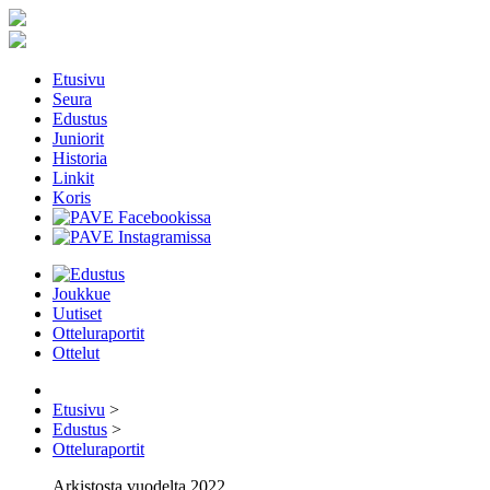
Etusivu
Seura
Edustus
Juniorit
Historia
Linkit
Koris
Joukkue
Uutiset
Otteluraportit
Ottelut
Etusivu
>
Edustus
>
Otteluraportit
Arkistosta vuodelta 2022