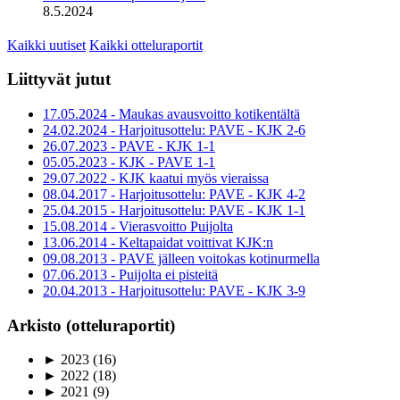
8.5.2024
Kaikki uutiset
Kaikki otteluraportit
Liittyvät jutut
17.05.2024 - Maukas avausvoitto kotikentältä
24.02.2024 - Harjoitusottelu: PAVE - KJK 2-6
26.07.2023 - PAVE - KJK 1-1
05.05.2023 - KJK - PAVE 1-1
29.07.2022 - KJK kaatui myös vieraissa
08.04.2017 - Harjoitusottelu: PAVE - KJK 4-2
25.04.2015 - Harjoitusottelu: PAVE - KJK 1-1
15.08.2014 - Vierasvoitto Puijolta
13.06.2014 - Keltapaidat voittivat KJK:n
09.08.2013 - PAVE jälleen voitokas kotinurmella
07.06.2013 - Puijolta ei pisteitä
20.04.2013 - Harjoitusottelu: PAVE - KJK 3-9
Arkisto (otteluraportit)
►
2023
(16)
►
2022
(18)
►
2021
(9)