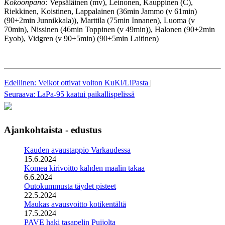
Kokoonpano:
Vepsäläinen (mv), Leinonen, Kauppinen (C),
Riekkinen, Koistinen, Lappalainen (36min Jammo (v 61min)
(90+2min Junnikkala)), Marttila (75min Innanen), Luoma (v
70min), Nissinen (46min Toppinen (v 49min)), Halonen (90+2min
Eyob), Vidgren (v 90+5min) (90+5min Laitinen)
Edellinen: Veikot ottivat voiton KuKi/LiPasta
|
Seuraava: LaPa-95 kaatui paikallispelissä
Ajankohtaista - edustus
Kauden avaustappio Varkaudessa
15.6.2024
Komea kirivoitto kahden maalin takaa
6.6.2024
Outokummusta täydet pisteet
22.5.2024
Maukas avausvoitto kotikentältä
17.5.2024
PAVE haki tasapelin Puijolta