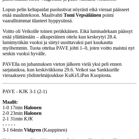
Lopun pelin keltapaidat puolustivat nöyrästi eikä vieraat päässeet
enää maalintekoon. Maalivahti
Tomi Vepsäläinen
poimi
vaarallisimmat tilanteet hyppysiinsä.
Voitto oli Veikoille toinen peräkkäinen. Eikä lumisadekaan päässyt
enää yllättämään – alkuperäinen ottelu kun keskeytyi 28.4.
lumimyräkän vuoksi ja siirtyi uusittavaksi pari kuukautta
myöhemmin. Tuota ottelua PAVE johti 1–0, joten voitto maistui nyt
senkin vuoksi hyvälle.
PAVElla on juhannuksen vieton jälkeen vielä yksi peli ennen
sarjataukoa, kun keskiviikkona 29.6. Veikot saa Sankkurille
vieraakseen yhdistelmäjoukkue KuKi/LiPan Kuopiosta.
PAVE - KJK 3-1 (2-1)
Maalit:
1-0 17min
Halonen
2-0 23min
Halonen
2-1 31min
KJK
- - - - -
3-1 64min
Vidgren
(Kauppinen)