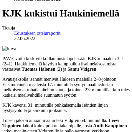
KJK kukistui Haukiniemellä
Tietoja
Edustuksen otteluraportit
22.06.2022
PAVE voitti keskiviikkoillan uusintapelissään KJK:n maalein 3–1
(2–1). Haukiniemellä käydyn kamppailun iisalmelaisosumista
vastasivat
Tuomas Halonen
(2) ja
Samu Vidgren
.
Avausjaksolla isännät menivät Halosen maaleilla 2–0-johtoon.
Ensimmäinen maaleista 17. minuutilla syntyi maalinedustan
melkoisen akrobatiataiteilun kautta ja toinen 23. minuutilla, kun mies
katkaisi maalivahdille suunnatun syötön.
KJK kavensi 31. minuutilla puhkaisemalla isäntien linjan
pystysyötöllä ja karkuun juoksulla.
Toisen jakson ainoan maalin teki Vidgren 64. minuutilla.
Leevi
Toppinen
laittoi kulmapotkun takatolpalle, josta
Antti Kauppinen
jatkoi maalin eteen Vidgrenille ja pallo varmasti verkkoon.