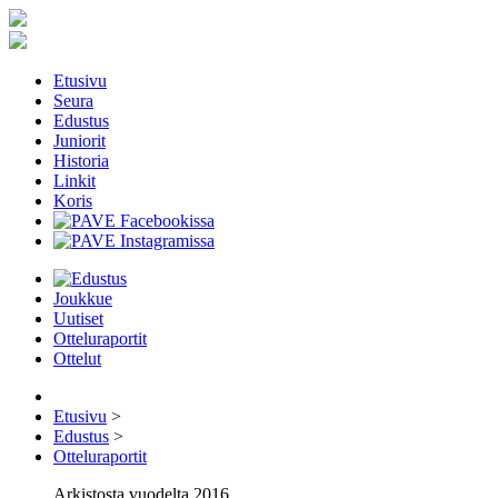
Etusivu
Seura
Edustus
Juniorit
Historia
Linkit
Koris
Joukkue
Uutiset
Otteluraportit
Ottelut
Etusivu
>
Edustus
>
Otteluraportit
Arkistosta vuodelta 2016