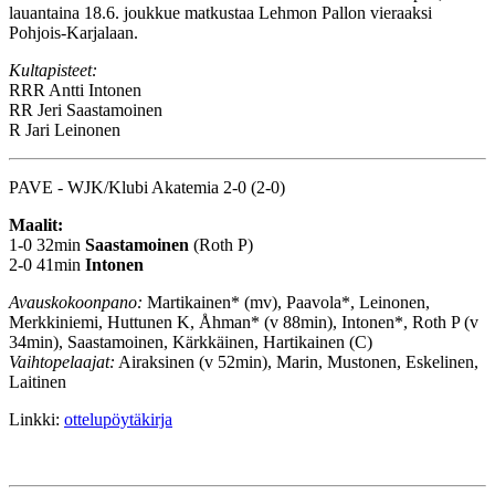
lauantaina 18.6. joukkue matkustaa Lehmon Pallon vieraaksi
Pohjois-Karjalaan.
Kultapisteet:
RRR
Antti Intonen
RR
Jeri Saastamoinen
R
Jari Leinonen
PAVE - WJK/Klubi Akatemia 2-0 (2-0)
Maalit:
1-0 32min
Saastamoinen
(Roth P)
2-0 41min
Intonen
Avauskokoonpano:
Martikainen* (mv), Paavola*, Leinonen,
Merkkiniemi, Huttunen K, Åhman* (v 88min), Intonen*, Roth P (v
34min), Saastamoinen, Kärkkäinen, Hartikainen (C)
Vaihtopelaajat:
Airaksinen (v 52min), Marin, Mustonen, Eskelinen,
Laitinen
Linkki:
ottelupöytäkirja