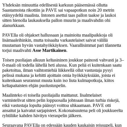
Yhdeksän minuuttia edellisestä karkuun pääsemässä ollutta
Saastamoista rikottiin ja PAVE sai vapaapotkun noin 20 metrin
etäisyydeltä maalista. Intonen asettui taas pallon taakse ja laukoi
sitten hienolla laukauksella pallon muurin ja maalivahdin ohi
alanurkkaan.
PAVElla oli ohjakset hallussaan ja mainioita maalipaikkoja oli
lisämaaleihinkin, mutta toisaalta varkautelaiset saivat välillä
muutaman hyvän vastahyökkäyksen. Vaarallisimmat pari tilannetta
torjui maalivahti
Asse Martikainen
.
Toisen puoliajan alkuun keltasininen joukkue painosti vahvasti ja 3–
0-maali oli todella lähellä heti alussa. Kun peliä ei kuitenkaan saatu
paketoitua, ilman vaihtomiehiä liikkeellä ollut vastustaja pysyi
pelissä mukana ja kehitti ajoittain omia hyökkäyksiään, joista ei
kuitenkaan seurannut muuta kuin iso liuta kulmapotkuja, kiitos
keltapaitaisten ehjän puolustuspelin.
Maalinteko ei toisella puoliajalla maittanut. Iisalmelaiset
varmistelivat sitten pelin loppuosalla johtoaan ilman turhia riskejä,
eikä vastustaja lopulta päässyt voittoa uhkaamaan. PAVE otti
ansaitut ja kaivatut sarjapisteet. Kokonaisuutena peli oli joukkueelta
ryhtiliike kahden hävityn vieraspelin jälkeen.
Seuraavana PAVElla on edessään kauden kaukaisin reissupeli, kun