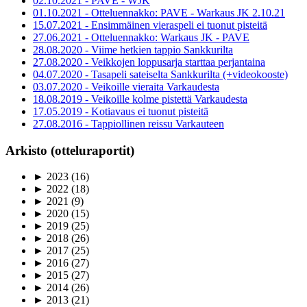
02.10.2021 - PAVE - WJK
01.10.2021 - Otteluennakko: PAVE - Warkaus JK 2.10.21
15.07.2021 - Ensimmäinen vieraspeli ei tuonut pisteitä
27.06.2021 - Otteluennakko: Warkaus JK - PAVE
28.08.2020 - Viime hetkien tappio Sankkurilta
27.08.2020 - Veikkojen loppusarja starttaa perjantaina
04.07.2020 - Tasapeli sateiselta Sankkurilta (+videokooste)
03.07.2020 - Veikoille vieraita Varkaudesta
18.08.2019 - Veikoille kolme pistettä Varkaudesta
17.05.2019 - Kotiavaus ei tuonut pisteitä
27.08.2016 - Tappiollinen reissu Varkauteen
Arkisto (otteluraportit)
►
2023
(16)
►
2022
(18)
►
2021
(9)
►
2020
(15)
►
2019
(25)
►
2018
(26)
►
2017
(25)
►
2016
(27)
►
2015
(27)
►
2014
(26)
►
2013
(21)