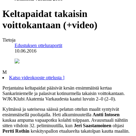
Keltapaidat takaisin
voittokantaan (+video)
Tietoja
Edustuksen otteluraportit
10.06.2016
M
Katso videokooste ottelusta
]
Perjantaina keltapaidat pääsivät kesän ensimmäistä kertaa
Sankariniemelle ja palasivat kotinurmella takaisin voittokantaan.
WJK/Klubi Akatemia Varkaudesta kaatui luvuin 2–0 (2–0).
Kylmässä ja sateisessa säässä pelatun ottelun maalit syntyivät
ensimmäisellä puoliajalla. Heti alkuminuuteilla
Antti Intosen
kaukaa ampuma vapaapotku kolahti tolppaan. Avausmaali nähtiin
sitten vihdoin 32. peliminuutilla, kun
Jeri Saastamoinen
ohjasi
Pertti Rothin
keskityspallon etualueelta takatolpan kautta maaliin.