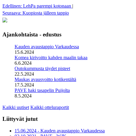
Edellinen: LehPa parempi kotonaan
|
Seuraava: Kuopiosta jälleen tappio
Ajankohtaista - edustus
Kauden avaustappio Varkaudessa
15.6.2024
Komea kirivoitto kahden maalin takaa
6.6.2024
Outokummusta täydet pisteet
22.5.2024
Maukas avausvoitto kotikentältä
17.5.2024
PAVE haki tasapelin Puijolta
8.5.2024
Kaikki uutiset
Kaikki otteluraportit
Liittyvät jutut
15.06.2024 - Kauden avaustappio Varkaudessa