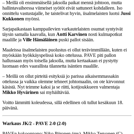
– Meillä oli ensimmäisellä jaksolla paikat mennä johtoon, mutta
hallintavaiheessa viimeiset syötöt eivät sattuneet kohdalleen. Iso
onnittelu vastustajalle, he taistelivat hyvin, iisalmelaisten luotsi
Jussi
Kukkonen
myönsi.
Sarjapaikastaan kamppailevien varkautelaisten osumat syntyivät
täysin samalla kaavalla, kun
Antti Karvinen
nosti kulmapotkut
maalille ja
Ville Hämäläinen
puski pallot sisään.
Maaleissa iisalmelaisten puolustus ei ollut terävimmillään, kuten ei
myöskään hyökkäyspelissä koko ottelussa. PAVE piti pallon
hallussaan myös toisella jaksolla, mutta kertaakaan ei pystytty
luomaan edes vaarallista tilannetta isäntien maalille.
– Meillä on ollut pirteitä esityksiä jo parissa aikaisemmassakin
ottelussa ja vaikka olemme tehneet johtomaalin, on ote kirvonnut
käsistä. Nyt teimme kaksi ja se riitti, kotijoukkueen valmentaja
Mikko Hyvärinen
sai myhäiltävää.
Voitto lämmitti koleudessa, sillä edellinen oli tullut kesäkuun 18.
päivänä.
Warkaus JK/2 - PAVE 2-0 (2-0)
PAVEn kokoonpano: Niko Piironen (mv), Mikko Tervonen (C),