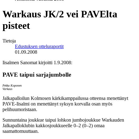
Warkaus JK/2 vei PAVElta
pisteet
Tietoja
Edustuksen otteluraportit
01.09.2008
Iisalmen Sanomat kirjoitti 1.9.2008:
PAVE taipui sarjajumbolle
Pekka Koponen
Varkaus
Jalkapalloilun Kolmosen kärkikamppailussa otteensa menettänyt
PAVE-Iisalmi on menettänyt syksyn korvalla osan myös
pelihuumoristaan.
Sunnuntaina joukkue taipui lohkon jumbojoukkue Warkauden
Jalkapalloklubin kakkosjoukkueelle 0–2 (0–2) omaa
saamattomuuttaan.