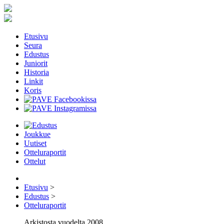
Etusivu
Seura
Edustus
Juniorit
Historia
Linkit
Koris
Joukkue
Uutiset
Otteluraportit
Ottelut
Etusivu
>
Edustus
>
Otteluraportit
Arkistosta vuodelta 2008