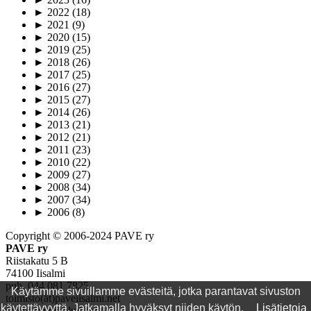
►
2022
(18)
►
2021
(9)
►
2020
(15)
►
2019
(25)
►
2018
(26)
►
2017
(25)
►
2016
(27)
►
2015
(27)
►
2014
(26)
►
2013
(21)
►
2012
(21)
►
2011
(23)
►
2010
(22)
►
2009
(27)
►
2008
(34)
►
2007
(34)
►
2006
(8)
Copyright © 2006-2024 PAVE ry
PAVE ry
Riistakatu 5 B
74100 Iisalmi
puh. 044 081 7825
Käytämme sivuillamme evästeitä, jotka parantavat sivuston
toimisto(ät)paveiisalmi.net
käytettävyyttä. Jatkamalla hyväksyt niiden käytön.
Lisätietoja
www.paveiisalmi.net