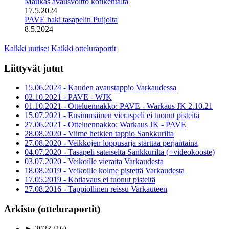
Maukas avausvoitto kotikentältä
17.5.2024
PAVE haki tasapelin Puijolta
8.5.2024
Kaikki uutiset
Kaikki otteluraportit
Liittyvät jutut
15.06.2024 - Kauden avaustappio Varkaudessa
02.10.2021 - PAVE - WJK
01.10.2021 - Otteluennakko: PAVE - Warkaus JK 2.10.21
15.07.2021 - Ensimmäinen vieraspeli ei tuonut pisteitä
27.06.2021 - Otteluennakko: Warkaus JK - PAVE
28.08.2020 - Viime hetkien tappio Sankkurilta
27.08.2020 - Veikkojen loppusarja starttaa perjantaina
04.07.2020 - Tasapeli sateiselta Sankkurilta (+videokooste)
03.07.2020 - Veikoille vieraita Varkaudesta
18.08.2019 - Veikoille kolme pistettä Varkaudesta
17.05.2019 - Kotiavaus ei tuonut pisteitä
27.08.2016 - Tappiollinen reissu Varkauteen
Arkisto (otteluraportit)
►
2023
(16)