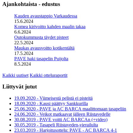
Ajankohtaista - edustus
Kauden avaustappio Varkaudessa
15.6.2024
Komea kirivoitto kahden maalin takaa
6.6.2024
Outokummusta täydet pisteet
22.5.2024
Maukas avausvoitto kotikentältä
17.5.2024
PAVE haki tasapelin Puijolta
8.5.2024
Kaikki uutiset
Kaikki otteluraportit
Liittyvät jutut
19.09.2020 - Viimeisestä pelistä ei pisteitä
18.09.2020 - Kausi päättyy Sankkurilla
25.06.2020 - PAVE ja AC BARCA maalittomaan tasapeliin
24.06.2020 - Veikot matkaavat jälleen Riistavedelle
30.08.2019 - PAVE voitti AC BARCAn (+video)
30.05.2019 - Tasapeli Riistaveden-vierailulta
23.03.2019 - Harjoitusottelu: PAVE - AC BARCA 4-1