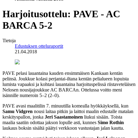
Harjoitusottelu: PAVE - AC
BARCA 5-2
Tietoja
Edustuksen otteluraportit
21.04.2018
PAVE pelasi lauantaina kauden ensimmäisen Kankaan kentän
pelinsä. Joukkue kolasi perjantai-iltana kentän pelialueen lopuista
lumista vapaaksi ja kohtasi lauantaina harjoituspelissä riistaveteläisen
Nelosen nousijajoukkue AC BARCAn. Ottelussa voitto meni
isännille numeroin 5–2 (2–0).
PAVE avasi maalitilin 7. minuutilla komealla hyökkäyksellä, kun
Samu Vidgren
nousi laitaa pitkin ja laittoi maalin edustalle matalan
keskityspallon, jonka
Jeri Saastamoinen
liukui sisään. Toista
maalia saatiin odottaa jakson lopulle asti, kunnes
Simo Rothin
laukaus boksin sisältä päätyi verkkoon vastustajan jalan kautta.