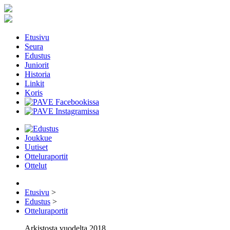
Etusivu
Seura
Edustus
Juniorit
Historia
Linkit
Koris
Joukkue
Uutiset
Otteluraportit
Ottelut
Etusivu
>
Edustus
>
Otteluraportit
Arkistosta vuodelta 2018