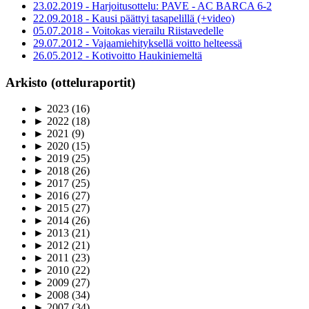
23.02.2019 - Harjoitusottelu: PAVE - AC BARCA 6-2
22.09.2018 - Kausi päättyi tasapelillä (+video)
05.07.2018 - Voitokas vierailu Riistavedelle
29.07.2012 - Vajaamiehityksellä voitto helteessä
26.05.2012 - Kotivoitto Haukiniemeltä
Arkisto (otteluraportit)
►
2023
(16)
►
2022
(18)
►
2021
(9)
►
2020
(15)
►
2019
(25)
►
2018
(26)
►
2017
(25)
►
2016
(27)
►
2015
(27)
►
2014
(26)
►
2013
(21)
►
2012
(21)
►
2011
(23)
►
2010
(22)
►
2009
(27)
►
2008
(34)
►
2007
(34)