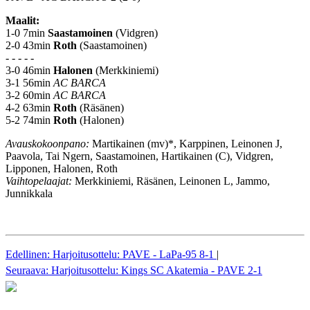
Maalit:
1-0 7min
Saastamoinen
(Vidgren)
2-0 43min
Roth
(Saastamoinen)
- - - - -
3-0 46min
Halonen
(Merkkiniemi)
3-1 56min
AC BARCA
3-2 60min
AC BARCA
4-2 63min
Roth
(Räsänen)
5-2 74min
Roth
(Halonen)
Avauskokoonpano:
Martikainen (mv)*, Karppinen, Leinonen J,
Paavola, Tai Ngern, Saastamoinen, Hartikainen (C), Vidgren,
Lipponen, Halonen, Roth
Vaihtopelaajat:
Merkkiniemi, Räsänen, Leinonen L, Jammo,
Junnikkala
Edellinen: Harjoitusottelu: PAVE - LaPa-95 8-1
|
Seuraava: Harjoitusottelu: Kings SC Akatemia - PAVE 2-1