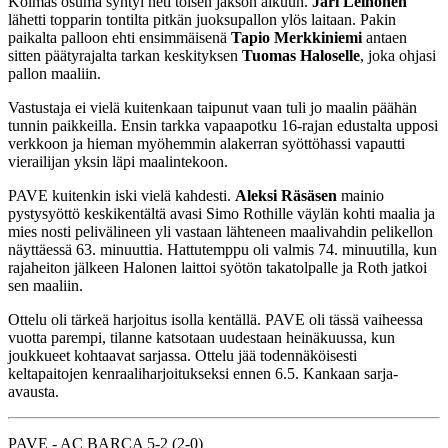
Kolmas osuma syntyi heti toisen jakson alkuun.
Jari Leinonen
lähetti topparin tontilta pitkän juoksupallon ylös laitaan. Pakin
paikalta palloon ehti ensimmäisenä
Tapio Merkkiniemi
antaen
sitten päätyrajalta tarkan keskityksen
Tuomas Haloselle
, joka ohjasi
pallon maaliin.
Vastustaja ei vielä kuitenkaan taipunut vaan tuli jo maalin päähän
tunnin paikkeilla. Ensin tarkka vapaapotku 16-rajan edustalta upposi
verkkoon ja hieman myöhemmin alakerran syöttöhassi vapautti
vierailijan yksin läpi maalintekoon.
PAVE kuitenkin iski vielä kahdesti.
Aleksi Räsäsen
mainio
pystysyöttö keskikentältä avasi Simo Rothille väylän kohti maalia ja
mies nosti pelivälineen yli vastaan lähteneen maalivahdin pelikellon
näyttäessä 63. minuuttia. Hattutemppu oli valmis 74. minuutilla, kun
rajaheiton jälkeen Halonen laittoi syötön takatolpalle ja Roth jatkoi
sen maaliin.
Ottelu oli tärkeä harjoitus isolla kentällä. PAVE oli tässä vaiheessa
vuotta parempi, tilanne katsotaan uudestaan heinäkuussa, kun
joukkueet kohtaavat sarjassa. Ottelu jää todennäköisesti
keltapaitojen kenraaliharjoitukseksi ennen 6.5. Kankaan sarja-
avausta.
PAVE - AC BARCA 5-2 (2-0)