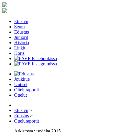
Etusivu
Seura
Edustus
Juniorit
Historia
Linkit
Koris
Joukkue
Uutiset
Otteluraportit
Ottelut
Etusivu
>
Edustus
>
Otteluraportit
Arkistosta vuodelta 2015