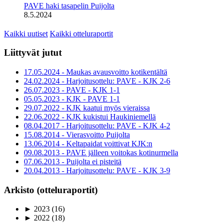
PAVE haki tasapelin Puijolta
8.5.2024
Kaikki uutiset
Kaikki otteluraportit
Liittyvät jutut
17.05.2024 - Maukas avausvoitto kotikentältä
24.02.2024 - Harjoitusottelu: PAVE - KJK 2-6
26.07.2023 - PAVE - KJK 1-1
05.05.2023 - KJK - PAVE 1-1
29.07.2022 - KJK kaatui myös vieraissa
22.06.2022 - KJK kukistui Haukiniemellä
08.04.2017 - Harjoitusottelu: PAVE - KJK 4-2
15.08.2014 - Vierasvoitto Puijolta
13.06.2014 - Keltapaidat voittivat KJK:n
09.08.2013 - PAVE jälleen voitokas kotinurmella
07.06.2013 - Puijolta ei pisteitä
20.04.2013 - Harjoitusottelu: PAVE - KJK 3-9
Arkisto (otteluraportit)
►
2023
(16)
►
2022
(18)