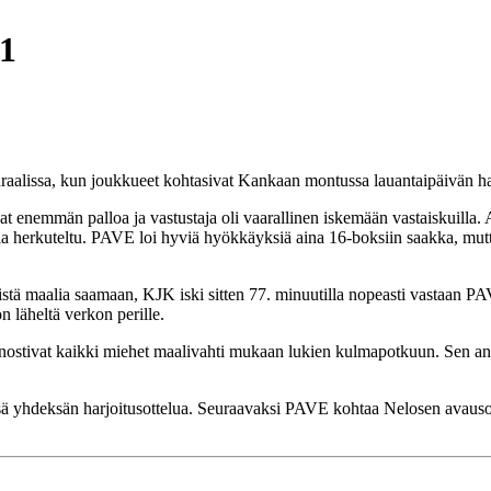
-1
aalissa, kun joukkueet kohtasivat Kankaan montussa lauantaipäivän har
sivat enemmän palloa ja vastustaja oli vaarallinen iskemään vastaiskuill
a herkuteltu. PAVE loi hyviä hyökkäyksiä aina 16-boksiin saakka, mutta r
istä maalia saamaan, KJK iski sitten 77. minuutilla nopeasti vastaan
n läheltä verkon perille.
at nostivat kaikki miehet maalivahti mukaan lukien kulmapotkuun. Sen an
sä yhdeksän harjoitusottelua. Seuraavaksi PAVE kohtaa Nelosen avauso