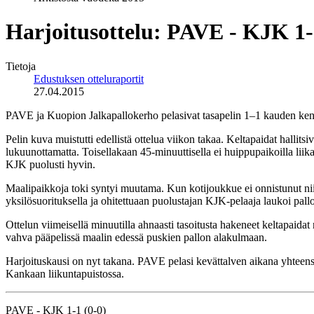
Harjoitusottelu: PAVE - KJK 1
Tietoja
Edustuksen otteluraportit
27.04.2015
PAVE ja Kuopion Jalkapallokerho pelasivat tasapelin 1–1 kauden kenr
Pelin kuva muistutti edellistä ottelua viikon takaa. Keltapaidat hallit
lukuunottamatta. Toisellakaan 45-minuuttisella ei huippupaikoilla liika
KJK puolusti hyvin.
Maalipaikkoja toki syntyi muutama. Kun kotijoukkue ei onnistunut ni
yksilösuorituksella ja ohitettuaan puolustajan KJK-pelaaja laukoi pallo
Ottelun viimeisellä minuutilla ahnaasti tasoitusta hakeneet keltapaid
vahva pääpelissä maalin edessä puskien pallon alakulmaan.
Harjoituskausi on nyt takana. PAVE pelasi kevättalven aikana yhteen
Kankaan liikuntapuistossa.
PAVE - KJK 1-1 (0-0)