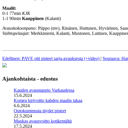
Maalit:
0-1 77min
KJK
1-1 90min
Kauppinen
(Kalanti)
Avauskokoonpano:
Piippo (mv), Räsänen, Huttunen, Hyvärinen, Saas
Vaihtopelaajat:
Merkkiniemi, Kalanti, Mustonen, Laitinen, Kauppinen
Edellinen: PAVE otti pisteet sarja-avauksesta (+video)
|
Seuraava: Har
Ajankohtaista - edustus
Kauden avaustappio Varkaudessa
15.6.2024
Komea kirivoitto kahden maalin takaa
6.6.2024
Outokummusta täydet pisteet
22.5.2024
Maukas avausvoitto kotikentältä
17.5.2024