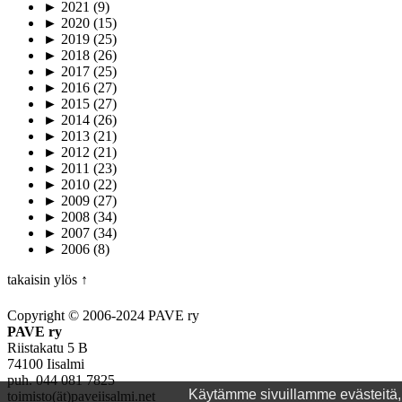
►
2021
(9)
►
2020
(15)
►
2019
(25)
►
2018
(26)
►
2017
(25)
►
2016
(27)
►
2015
(27)
►
2014
(26)
►
2013
(21)
►
2012
(21)
►
2011
(23)
►
2010
(22)
►
2009
(27)
►
2008
(34)
►
2007
(34)
►
2006
(8)
takaisin ylös ↑
Copyright © 2006-2024 PAVE ry
PAVE ry
Riistakatu 5 B
74100 Iisalmi
puh. 044 081 7825
Käytämme sivuillamme evästeitä, j
toimisto(ät)paveiisalmi.net