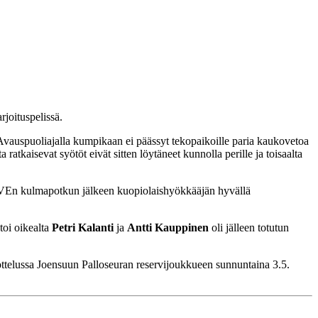
joituspelissä.
a. Avauspuoliajalla kumpikaan ei päässyt tekopaikoille paria kaukovetoa
atkaisevat syötöt eivät sitten löytäneet kunnolla perille ja toisaalta
 PAVEn kulmapotkun jälkeen kuopiolaishyökkääjän hyvällä
toi oikealta
Petri Kalanti
ja
Antti Kauppinen
oli jälleen totutun
ttelussa Joensuun Palloseuran reservijoukkueen sunnuntaina 3.5.