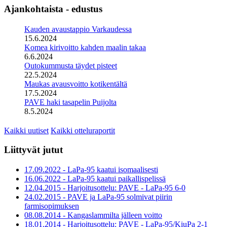
Ajankohtaista - edustus
Kauden avaustappio Varkaudessa
15.6.2024
Komea kirivoitto kahden maalin takaa
6.6.2024
Outokummusta täydet pisteet
22.5.2024
Maukas avausvoitto kotikentältä
17.5.2024
PAVE haki tasapelin Puijolta
8.5.2024
Kaikki uutiset
Kaikki otteluraportit
Liittyvät jutut
17.09.2022 - LaPa-95 kaatui isomaalisesti
16.06.2022 - LaPa-95 kaatui paikallispelissä
12.04.2015 - Harjoitusottelu: PAVE - LaPa-95 6-0
24.02.2015 - PAVE ja LaPa-95 solmivat piirin
farmisopimuksen
08.08.2014 - Kangaslammilta jälleen voitto
18.01.2014 - Harjoitusottelu: PAVE - LaPa-95/KiuPa 2-1