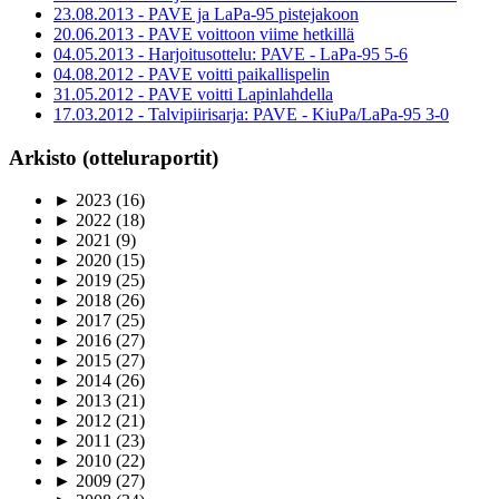
23.08.2013 - PAVE ja LaPa-95 pistejakoon
20.06.2013 - PAVE voittoon viime hetkillä
04.05.2013 - Harjoitusottelu: PAVE - LaPa-95 5-6
04.08.2012 - PAVE voitti paikallispelin
31.05.2012 - PAVE voitti Lapinlahdella
17.03.2012 - Talvipiirisarja: PAVE - KiuPa/LaPa-95 3-0
Arkisto (otteluraportit)
►
2023
(16)
►
2022
(18)
►
2021
(9)
►
2020
(15)
►
2019
(25)
►
2018
(26)
►
2017
(25)
►
2016
(27)
►
2015
(27)
►
2014
(26)
►
2013
(21)
►
2012
(21)
►
2011
(23)
►
2010
(22)
►
2009
(27)