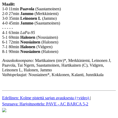
Maalit:
1-0 11min
Paavola
(Saastamoinen)
2-0 27min
Jammo
(Merkkiniemi)
3-0 35min
Leinonen L
(Jammo)
4-0 45min
Jammo
(Saastamoinen)
- - - - -
4-1 63min
LaPa-95
5-1 69min
Halonen
(Nousiainen)
6-1 72min
Nousiainen
(Halonen)
7-1 80min
Halonen
(Vidgren)
8-1 90min
Nousiainen
(Halonen)
Avauskokoonpano:
Martikainen (mv)*, Merkkiniemi, Leinonen J,
Paavola, Tai Ngern, Saastamoinen, Hartikainen (C), Vidgren,
Leinonen L, Halonen, Jammo
Vaihtopelaajat:
Nousiainen*, Kokkonen, Kalanti, Junnikkala
Edellinen: Kolme pistettä sarjan avauksesta (+video)
|
Seuraava: Harjoitusottelu: PAVE - AC BARCA 5-2