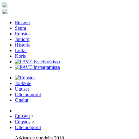
Etusivu
Seura
Edustus
Juniorit
Historia
Linkit
Koris
Joukkue
Uutiset
Otteluraportit
Ottelut
Etusivu
>
Edustus
>
Otteluraportit
Arkistosta vuodelta 2018