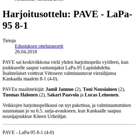
Harjoitusottelu: PAVE - LaPa-
95 8-1
Tietoja
Edustuksen otteluraportit
26.04.2018
PAVE sai keskiviikkona vielä yhden harjoituspelin vyölleen, kun
joukkueelle saapui vastustajaksi LaPa-95 Lapinlahdelta.
Iisalmelaiset voittivat Viitoseen valmistautuvat vierailijansa
Kankaalla maalein 8-1 (4-0).
PAVEn maalintekijät:
Jamil Jammo
(2),
Toni Nousiainen
(2),
Tuomas Halonen
(2),
Sakari Paavola
ja
Lucas Leinonen
.
Veikkojen harjoituspelikausi on nyt paketissa, ja valmistautuminen
suunnataan jo su 6.5. sarja-avaukseen, kun Kankaalle saapuu
nousijajoukkue Kiteen Urheilijat.
PAVE - LaPa-95 8-1 (4-0)