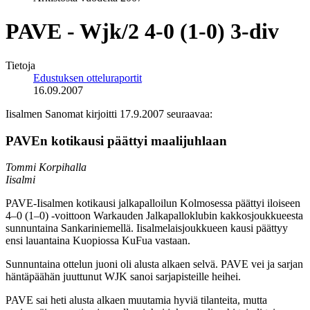
PAVE - Wjk/2 4-0 (1-0) 3-div
Tietoja
Edustuksen otteluraportit
16.09.2007
Iisalmen Sanomat kirjoitti 17.9.2007 seuraavaa:
PAVEn kotikausi päättyi maalijuhlaan
Tommi Korpihalla
Iisalmi
PAVE-Iisalmen kotikausi jalkapalloilun Kolmosessa päättyi iloiseen
4–0 (1–0) -voittoon Warkauden Jalkapalloklubin kakkosjoukkueesta
sunnuntaina Sankariniemellä. Iisalmelaisjoukkueen kausi päättyy
ensi lauantaina Kuopiossa KuFua vastaan.
Sunnuntaina ottelun juoni oli alusta alkaen selvä. PAVE vei ja sarjan
häntäpäähän juuttunut WJK sanoi sarjapisteille heihei.
PAVE sai heti alusta alkaen muutamia hyviä tilanteita, mutta