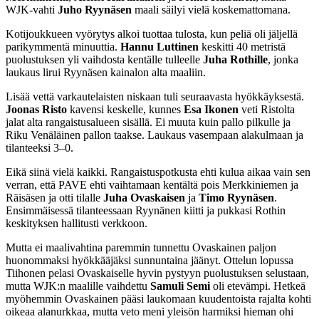
WJK-vahti
Juho Ryynäsen
maali säilyi vielä koskemattomana.
Kotijoukkueen vyörytys alkoi tuottaa tulosta, kun peliä oli jäljellä
parikymmentä minuuttia.
Hannu Luttinen
keskitti 40 metristä
puolustuksen yli vaihdosta kentälle tulleelle
Juha Rothille
, jonka
laukaus lirui Ryynäsen kainalon alta maaliin.
Lisää vettä varkautelaisten niskaan tuli seuraavasta hyökkäyksestä.
Joonas Risto
kavensi keskelle, kunnes
Esa Ikonen
veti Ristolta
jalat alta rangaistusalueen sisällä. Ei muuta kuin pallo pilkulle ja
Riku Venäläinen pallon taakse. Laukaus vasempaan alakulmaan ja
tilanteeksi 3–0.
Eikä siinä vielä kaikki. Rangaistuspotkusta ehti kulua aikaa vain sen
verran, että PAVE ehti vaihtamaan kentältä pois Merkkiniemen ja
Räisäsen ja otti tilalle
Juha Ovaskaisen
ja
Timo Ryynäsen
.
Ensimmäisessä tilanteessaan Ryynänen kiitti ja pukkasi Rothin
keskityksen hallitusti verkkoon.
Mutta ei maalivahtina paremmin tunnettu Ovaskainen paljon
huonommaksi hyökkääjäksi sunnuntaina jäänyt. Ottelun lopussa
Tiihonen pelasi Ovaskaiselle hyvin pystyyn puolustuksen selustaan,
mutta WJK:n maalille vaihdettu
Samuli Semi
oli etevämpi. Hetkeä
myöhemmin Ovaskainen pääsi laukomaan kuudentoista rajalta kohti
oikeaa alanurkkaa, mutta veto meni yleisön harmiksi hieman ohi