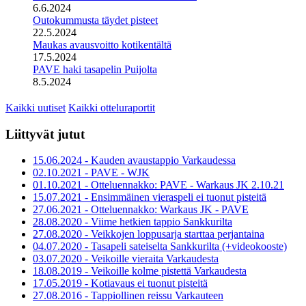
6.6.2024
Outokummusta täydet pisteet
22.5.2024
Maukas avausvoitto kotikentältä
17.5.2024
PAVE haki tasapelin Puijolta
8.5.2024
Kaikki uutiset
Kaikki otteluraportit
Liittyvät jutut
15.06.2024 - Kauden avaustappio Varkaudessa
02.10.2021 - PAVE - WJK
01.10.2021 - Otteluennakko: PAVE - Warkaus JK 2.10.21
15.07.2021 - Ensimmäinen vieraspeli ei tuonut pisteitä
27.06.2021 - Otteluennakko: Warkaus JK - PAVE
28.08.2020 - Viime hetkien tappio Sankkurilta
27.08.2020 - Veikkojen loppusarja starttaa perjantaina
04.07.2020 - Tasapeli sateiselta Sankkurilta (+videokooste)
03.07.2020 - Veikoille vieraita Varkaudesta
18.08.2019 - Veikoille kolme pistettä Varkaudesta
17.05.2019 - Kotiavaus ei tuonut pisteitä
27.08.2016 - Tappiollinen reissu Varkauteen