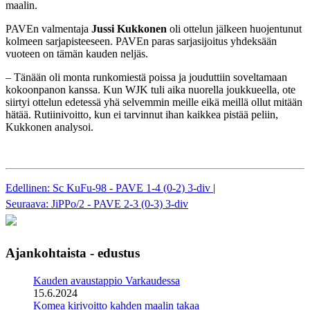
maalin.
PAVEn valmentaja
Jussi Kukkonen
oli ottelun jälkeen huojentunut
kolmeen sarjapisteeseen. PAVEn paras sarjasijoitus yhdeksään
vuoteen on tämän kauden neljäs.
– Tänään oli monta runkomiestä poissa ja jouduttiin soveltamaan
kokoonpanon kanssa. Kun WJK tuli aika nuorella joukkueella, ote
siirtyi ottelun edetessä yhä selvemmin meille eikä meillä ollut mitään
hätää. Rutiinivoitto, kun ei tarvinnut ihan kaikkea pistää peliin,
Kukkonen analysoi.
Edellinen: Sc KuFu-98 - PAVE 1-4 (0-2) 3-div
|
Seuraava: JiPPo/2 - PAVE 2-3 (0-3) 3-div
Ajankohtaista - edustus
Kauden avaustappio Varkaudessa
15.6.2024
Komea kirivoitto kahden maalin takaa