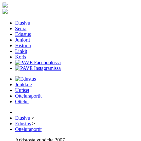
Etusivu
Seura
Edustus
Juniorit
Historia
Linkit
Koris
Joukkue
Uutiset
Otteluraportit
Ottelut
Etusivu
>
Edustus
>
Otteluraportit
Arkistosta vuodelta 2007