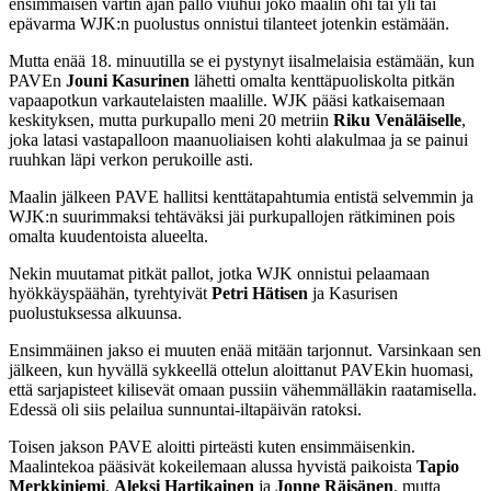
ensimmäisen vartin ajan pallo viuhui joko maalin ohi tai yli tai
epävarma WJK:n puolustus onnistui tilanteet jotenkin estämään.
Mutta enää 18. minuutilla se ei pystynyt iisalmelaisia estämään, kun
PAVEn
Jouni Kasurinen
lähetti omalta kenttäpuoliskolta pitkän
vapaapotkun varkautelaisten maalille. WJK pääsi katkaisemaan
keskityksen, mutta purkupallo meni 20 metriin
Riku Venäläiselle
,
joka latasi vastapalloon maanuoliaisen kohti alakulmaa ja se painui
ruuhkan läpi verkon perukoille asti.
Maalin jälkeen PAVE hallitsi kenttätapahtumia entistä selvemmin ja
WJK:n suurimmaksi tehtäväksi jäi purkupallojen rätkiminen pois
omalta kuudentoista alueelta.
Nekin muutamat pitkät pallot, jotka WJK onnistui pelaamaan
hyökkäyspäähän, tyrehtyivät
Petri Hätisen
ja Kasurisen
puolustuksessa alkuunsa.
Ensimmäinen jakso ei muuten enää mitään tarjonnut. Varsinkaan sen
jälkeen, kun hyvällä sykkeellä ottelun aloittanut PAVEkin huomasi,
että sarjapisteet kilisevät omaan pussiin vähemmälläkin raatamisella.
Edessä oli siis pelailua sunnuntai-iltapäivän ratoksi.
Toisen jakson PAVE aloitti pirteästi kuten ensimmäisenkin.
Maalintekoa pääsivät kokeilemaan alussa hyvistä paikoista
Tapio
Merkkiniemi
,
Aleksi Hartikainen
ja
Jonne Räisänen
, mutta