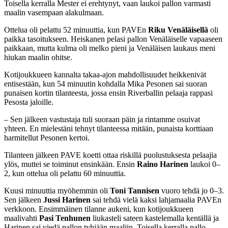
Toisella kerralla Mester ei erehtynyt, vaan laukoi pallon varmasti
maalin vasempaan alakulmaan.
Ottelua oli pelattu 52 minuuttia, kun PAVEn
Riku Venäläisellä
oli
paikka tasoitukseen. Heiskanen pelasi pallon Venäläiselle vapaaseen
paikkaan, mutta kulma oli melko pieni ja Venäläisen laukaus meni
hiukan maalin ohitse.
Kotijoukkueen kannalta takaa-ajon mahdollisuudet heikkenivät
entisestään, kun 54 minuutin kohdalla Mika Pesonen sai suoran
punaisen kortin tilanteesta, jossa ensin Riverballin pelaaja rappasi
Pesosta jaloille.
– Sen jälkeen vastustaja tuli suoraan päin ja rintamme osuivat
yhteen. En mielestäni tehnyt tilanteessa mitään, punaista korttiaan
harmitellut Pesonen kertoi.
Tilanteen jälkeen PAVE koetti ottaa riskillä puolustuksesta pelaajia
ylös, muttei se toiminut ensinkään. Ensin
Raino Harinen
laukoi 0–
2, kun ottelua oli pelattu 60 minuuttia.
Kuusi minuuttia myöhemmin oli
Toni Tannisen
vuoro tehdä jo 0–3.
Sen jälkeen
Jussi Harinen
sai tehdä vielä kaksi lahjamaalia PAVEn
verkkoon. Ensimmäinen tilanne aukeni, kun kotijoukkueen
maalivahti
Pasi Tenhunen
liukasteli sateen kastelemalla kentällä ja
Harinen sai viedä pallon tyhjään maaliin. Toisella kerralla pallo