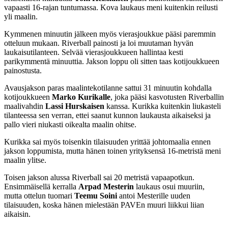
vapaasti 16-rajan tuntumassa. Kova laukaus meni kuitenkin reilusti
yli maalin.
Kymmenen minuutin jälkeen myös vierasjoukkue pääsi paremmin
otteluun mukaan. Riverball painosti ja loi muutaman hyvän
laukaisutilanteen. Selvää vierasjoukkueen hallintaa kesti
parikymmentä minuuttia. Jakson loppu oli sitten taas kotijoukkueen
painostusta.
Avausjakson paras maalintekotilanne sattui 31 minuutin kohdalla
kotijoukkueen
Marko Kurikalle
, joka pääsi kasvotusten Riverballin
maalivahdin
Lassi Hurskaisen
kanssa. Kurikka kuitenkin liukasteli
tilanteessa sen verran, ettei saanut kunnon laukausta aikaiseksi ja
pallo vieri niukasti oikealta maalin ohitse.
Kurikka sai myös toisenkin tilaisuuden yrittää johtomaalia ennen
jakson loppumista, mutta hänen toinen yrityksensä 16-metristä meni
maalin ylitse.
Toisen jakson alussa Riverball sai 20 metristä vapaapotkun.
Ensimmäisellä kerralla
Arpad Mesterin
laukaus osui muuriin,
mutta ottelun tuomari
Teemu Soini
antoi Mesterille uuden
tilaisuuden, koska hänen mielestään PAVEn muuri liikkui liian
aikaisin.