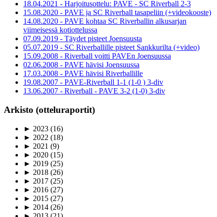
18.04.2021 - Harjoitusottelu: PAVE - SC Riverball 2-3
15.08.2020 - PAVE ja SC Riverball tasapeliin (+videokooste)
14.08.2020 - PAVE kohtaa SC Riverballin alkusarjan
viimeisessä kotiottelussa
07.09.2019 - Täydet pisteet Joensuusta
05.07.2019 - SC Riverballille pisteet Sankkurilta (+video)
15.09.2008 - Riverball voitti PAVEn Joensuussa
02.06.2008 - PAVE hävisi Joensuussa
17.03.2008 - PAVE hävisi Riverballille
19.08.2007 - PAVE-Riverball 1-1 (1-0 ) 3-div
13.06.2007 - Riverball - PAVE 3-2 (1-0) 3-div
Arkisto (otteluraportit)
►
2023
(16)
►
2022
(18)
►
2021
(9)
►
2020
(15)
►
2019
(25)
►
2018
(26)
►
2017
(25)
►
2016
(27)
►
2015
(27)
►
2014
(26)
►
2013
(21)