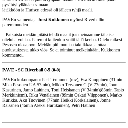
pysähtyi yllättäen samaan
lätäkköön ja Harisen edessä oli jälleen tyhjä maali.
PAVEn valmentaja
Jussi Kukkonen
myönsi Riverballin
paremmuuden.
– Paikoista meidän pitäisi tehdä maalit jos meinaamme tällaisia
otteluita voittaa. Parempi kuitenkin voitti tällä kertaa. Ottelu ratkesi
Pesosen ulosajoon. Meidän piti muuttaa taktiikkaa ja ottaa
puolustuksesta ukko ylös. Se ei toiminut melkeinkään, Kukkonen
kommentoi.
PAVE - SC Riverball 0-5 (0-0)
PAVEn kokoonpano: Pasi Tenhunen (mv), Esa Kauppinen (31min
Mika Pesonen UA 53min), Mikko Tervonen C (V 77min), Jouni
Kasurinen, Jarno Laitinen, Toni Heiskanen (V 34min)(83min Tapio
Merkkiniemi), Riku Venäläinen (89min Oskari Vilpponen), Marko
Kurikka, Aku Tuovinen (77min Heikki Korkalainen), Jonne
Räisänen (46min Aleksi Hartikainen), Petri Hätinen