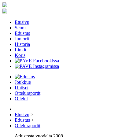
Etusivu
Seura
Edustus
Juniorit
Historia
Linkit
Koris
Joukkue
Uutiset
Otteluraportit
Ottelut
Etusivu
>
Edustus
>
Otteluraportit
Arkistosta vuodelta 2008