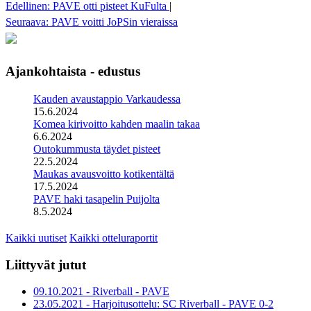
Edellinen: PAVE otti pisteet KuFulta
|
Seuraava: PAVE voitti JoPSin vieraissa
Ajankohtaista - edustus
Kauden avaustappio Varkaudessa
15.6.2024
Komea kirivoitto kahden maalin takaa
6.6.2024
Outokummusta täydet pisteet
22.5.2024
Maukas avausvoitto kotikentältä
17.5.2024
PAVE haki tasapelin Puijolta
8.5.2024
Kaikki uutiset
Kaikki otteluraportit
Liittyvät jutut
09.10.2021 - Riverball - PAVE
23.05.2021 - Harjoitusottelu: SC Riverball - PAVE 0-2