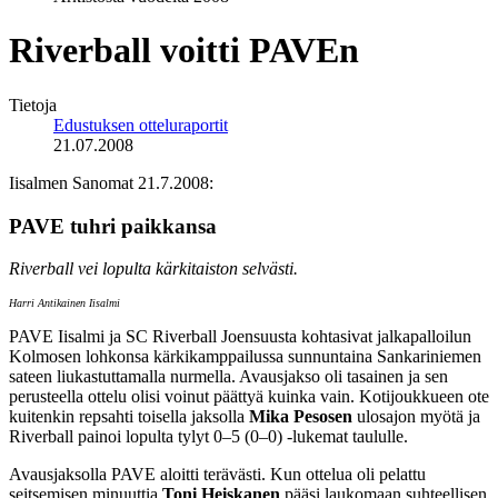
Riverball voitti PAVEn
Tietoja
Edustuksen otteluraportit
21.07.2008
Iisalmen Sanomat 21.7.2008:
PAVE tuhri paikkansa
Riverball vei lopulta kärkitaiston selvästi.
Harri Antikainen Iisalmi
PAVE Iisalmi ja SC Riverball Joensuusta kohtasivat jalkapalloilun
Kolmosen lohkonsa kärkikamppailussa sunnuntaina Sankariniemen
sateen liukastuttamalla nurmella. Avausjakso oli tasainen ja sen
perusteella ottelu olisi voinut päättyä kuinka vain. Kotijoukkueen ote
kuitenkin repsahti toisella jaksolla
Mika Pesosen
ulosajon myötä ja
Riverball painoi lopulta tylyt 0–5 (0–0) -lukemat taululle.
Avausjaksolla PAVE aloitti terävästi. Kun ottelua oli pelattu
seitsemisen minuuttia
Toni Heiskanen
pääsi laukomaan suhteellisen