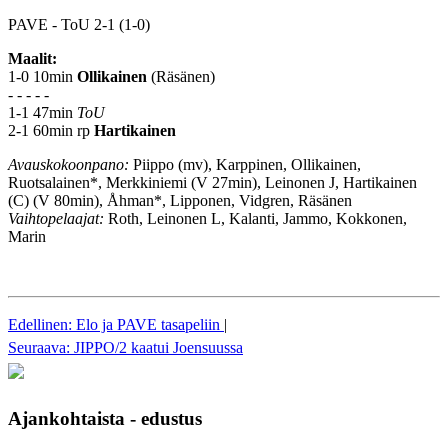
PAVE - ToU 2-1 (1-0)
Maalit:
1-0 10min
Ollikainen
(Räsänen)
- - - - -
1-1 47min
ToU
2-1 60min rp
Hartikainen
Avauskokoonpano:
Piippo (mv), Karppinen, Ollikainen,
Ruotsalainen*, Merkkiniemi (V 27min), Leinonen J, Hartikainen
(C) (V 80min), Åhman*, Lipponen, Vidgren, Räsänen
Vaihtopelaajat:
Roth, Leinonen L, Kalanti, Jammo, Kokkonen,
Marin
Edellinen: Elo ja PAVE tasapeliin
|
Seuraava: JIPPO/2 kaatui Joensuussa
Ajankohtaista - edustus