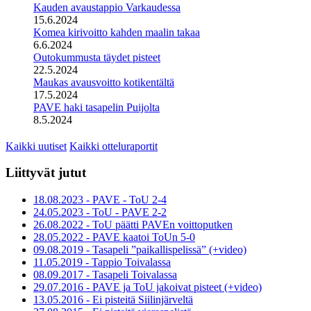
Kauden avaustappio Varkaudessa
15.6.2024
Komea kirivoitto kahden maalin takaa
6.6.2024
Outokummusta täydet pisteet
22.5.2024
Maukas avausvoitto kotikentältä
17.5.2024
PAVE haki tasapelin Puijolta
8.5.2024
Kaikki uutiset
Kaikki otteluraportit
Liittyvät jutut
18.08.2023 - PAVE - ToU 2-4
24.05.2023 - ToU - PAVE 2-2
26.08.2022 - ToU päätti PAVEn voittoputken
28.05.2022 - PAVE kaatoi ToUn 5-0
09.08.2019 - Tasapeli ”paikallispelissä” (+video)
11.05.2019 - Tappio Toivalassa
08.09.2017 - Tasapeli Toivalassa
29.07.2016 - PAVE ja ToU jakoivat pisteet (+video)
13.05.2016 - Ei pisteitä Siilinjärveltä