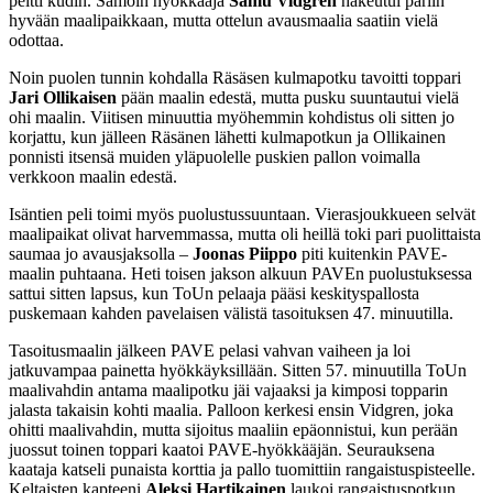
peitti kudin. Samoin hyökkääjä
Samu Vidgren
hakeutui pariin
hyvään maalipaikkaan, mutta ottelun avausmaalia saatiin vielä
odottaa.
Noin puolen tunnin kohdalla Räsäsen kulmapotku tavoitti toppari
Jari Ollikaisen
pään maalin edestä, mutta pusku suuntautui vielä
ohi maalin. Viitisen minuuttia myöhemmin kohdistus oli sitten jo
korjattu, kun jälleen Räsänen lähetti kulmapotkun ja Ollikainen
ponnisti itsensä muiden yläpuolelle puskien pallon voimalla
verkkoon maalin edestä.
Isäntien peli toimi myös puolustussuuntaan. Vierasjoukkueen selvät
maalipaikat olivat harvemmassa, mutta oli heillä toki pari puolittaista
saumaa jo avausjaksolla –
Joonas Piippo
piti kuitenkin PAVE-
maalin puhtaana. Heti toisen jakson alkuun PAVEn puolustuksessa
sattui sitten lapsus, kun ToUn pelaaja pääsi keskityspallosta
puskemaan kahden pavelaisen välistä tasoituksen 47. minuutilla.
Tasoitusmaalin jälkeen PAVE pelasi vahvan vaiheen ja loi
jatkuvampaa painetta hyökkäyksillään. Sitten 57. minuutilla ToUn
maalivahdin antama maalipotku jäi vajaaksi ja kimposi topparin
jalasta takaisin kohti maalia. Palloon kerkesi ensin Vidgren, joka
ohitti maalivahdin, mutta sijoitus maaliin epäonnistui, kun perään
juossut toinen toppari kaatoi PAVE-hyökkääjän. Seurauksena
kaataja katseli punaista korttia ja pallo tuomittiin rangaistuspisteelle.
Keltaisten kapteeni
Aleksi Hartikainen
laukoi rangaistuspotkun