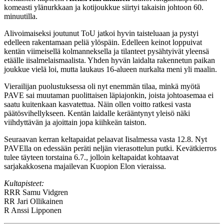
komeasti ylänurkkaan ja kotijoukkue siirtyi takaisin johtoon 60.
minuutilla.
Alivoimaiseksi joutunut ToU jatkoi hyvin taisteluaan ja pystyi
edelleen rakentamaan peliä ylöspäin. Edelleen keinot loppuivat
kentän viimeisellä kolmanneksella ja tilanteet pysähtyivät yleensä
etäälle iisalmelaismaalista. Yhden hyvän laidalta rakennetun paikan
joukkue vielä loi, mutta laukaus 16-alueen nurkalta meni yli maalin.
Vierailijan puolustuksessa oli nyt enemmän tilaa, minkä myötä
PAVE sai muutaman puolittaisen läpiajonkin, joista johtoasemaa ei
saatu kuitenkaan kasvatettua. Näin ollen voitto ratkesi vasta
päätösvihellykseen. Kentän laidalle kerääntynyt yleisö näki
viihdyttävän ja ajoittain jopa kiihkeän taiston.
Seuraavan kerran keltapaidat pelaavat Iisalmessa vasta 12.8. Nyt
PAVElla on edessään peräti neljän vierasottelun putki. Kevätkierros
tulee täyteen torstaina 6.7., jolloin keltapaidat kohtaavat
sarjakakkosena majailevan Kuopion Elon vieraissa.
Kultapisteet:
RRR
Samu Vidgren
RR
Jari Ollikainen
R
Anssi Lipponen