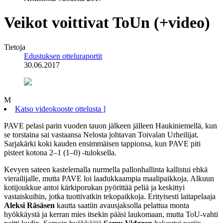
Veikot voittivat ToUn (+video)
Tietoja
Edustuksen otteluraportit
30.06.2017
M
Katso videokooste ottelusta
]
PAVE pelasi parin vuoden tauon jälkeen jälleen Haukiniemellä, kun
se torstaina sai vastaansa Nelosta johtavan Toivalan Urheilijat.
Sarjakärki koki kauden ensimmäisen tappionsa, kun PAVE piti
pisteet kotona 2–1 (1–0) -tuloksella.
Kevyen sateen kastelemalla nurmella pallonhallinta kallistui ehkä
vierailijalle, mutta PAVE loi laadukkaampia maalipaikkoja. Alkuun
kotijoukkue antoi kärkiporukan pyörittää peliä ja keskittyi
vastaiskuihin, jotka tuottivatkin tekopaikkoja. Erityisesti laitapelaaja
Aleksi Räsäsen
kautta saatiin avausjaksolla pelattua monta
hyökkäystä ja kerran mies itsekin pääsi laukomaan, mutta ToU-vahti