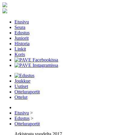
Etusivu
Seura
Edustus
Juniorit
Historia
Linkit
Koris
Joukkue
Uutiset
Otteluraportit
Ottelut
Etusivu
>
Edustus
>
Otteluraportit
Arkistosta vuodelta 2017