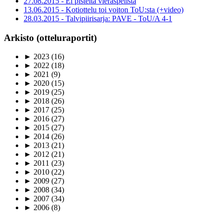
27.08.2015 - Ei pisteitä vieraspelistä
13.06.2015 - Kotiottelu toi voiton ToU:sta (+video)
28.03.2015 - Talvipiirisarja: PAVE - ToU/A 4-1
Arkisto (otteluraportit)
►
2023
(16)
►
2022
(18)
►
2021
(9)
►
2020
(15)
►
2019
(25)
►
2018
(26)
►
2017
(25)
►
2016
(27)
►
2015
(27)
►
2014
(26)
►
2013
(21)
►
2012
(21)
►
2011
(23)
►
2010
(22)
►
2009
(27)
►
2008
(34)
►
2007
(34)
►
2006
(8)