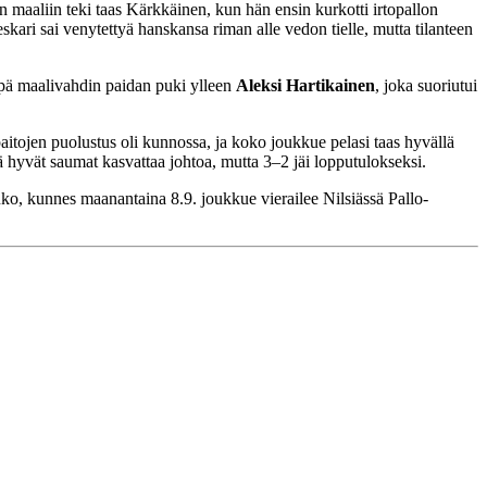
n maaliin teki taas Kärkkäinen, kun hän ensin kurkotti irtopallon
skari sai venytettyä hanskansa riman alle vedon tielle, mutta tilanteen
inpä maalivahdin paidan puki ylleen
Aleksi Hartikainen
, joka suoriutui
aitojen puolustus oli kunnossa, ja koko joukkue pelasi taas hyvällä
lä hyvät saumat kasvattaa johtoa, mutta 3–2 jäi lopputulokseksi.
uko, kunnes maanantaina 8.9. joukkue vierailee Nilsiässä Pallo-