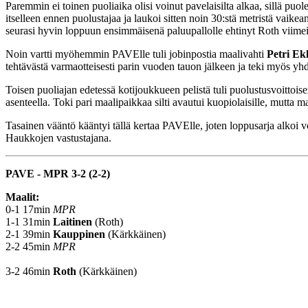
Paremmin ei toinen puoliaika olisi voinut pavelaisilta alkaa, sillä pu
itselleen ennen puolustajaa ja laukoi sitten noin 30:stä metristä vaike
seurasi hyvin loppuun ensimmäisenä paluupallolle ehtinyt Roth viimeis
Noin vartti myöhemmin PAVElle tuli jobinpostia maalivahti
Petri Ek
tehtävästä varmaotteisesti parin vuoden tauon jälkeen ja teki myös yhd
Toisen puoliajan edetessä kotijoukkueen pelistä tuli puolustusvoittois
asenteella. Toki pari maalipaikkaa silti avautui kuopiolaisille, mutta 
Tasainen vääntö kääntyi tällä kertaa PAVElle, joten loppusarja alkoi v
Haukkojen vastustajana.
PAVE - MPR 3-2 (2-2)
Maalit:
0-1 17min
MPR
1-1 31min
Laitinen
(Roth)
2-1 39min
Kauppinen
(Kärkkäinen)
2-2 45min
MPR
3-2 46min
Roth
(Kärkkäinen)