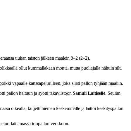
raansa tiukan taiston jälkeen maalein 3–2 (2–2).
likkaalla ollut kummallakaan monta, mutta puoliajalla nähtiin silti
poikki vapaalle kanssapelurilleen, joka siirsi pallon tyhjään maaliin.
otti pallon haltuun ja syötti takaviistoon
Samuli Laitiselle
. Seuran
ssa oikealla, kuljetti hieman keskemmälle ja laittoi keskityspallon
eluri laittamassa irtopallon verkkoon.