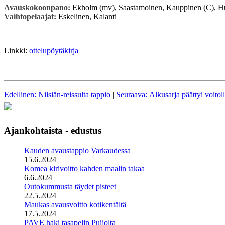
Avauskokoonpano:
Ekholm (mv), Saastamoinen, Kauppinen (C), Hut
Vaihtopelaajat:
Eskelinen, Kalanti
Linkki:
ottelupöytäkirja
Edellinen: Nilsiän-reissulta tappio
|
Seuraava: Alkusarja päättyi voito
Ajankohtaista - edustus
Kauden avaustappio Varkaudessa
15.6.2024
Komea kirivoitto kahden maalin takaa
6.6.2024
Outokummusta täydet pisteet
22.5.2024
Maukas avausvoitto kotikentältä
17.5.2024
PAVE haki tasapelin Puijolta