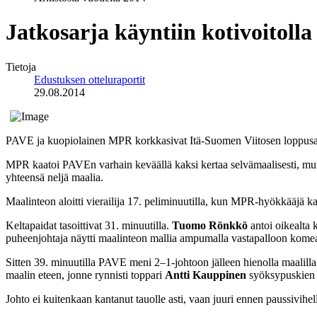
Jatkosarja käyntiin kotivoitolla
Tietoja
Edustuksen otteluraportit
29.08.2014
PAVE ja kuopiolainen MPR korkkasivat Itä-Suomen Viitosen loppusarja
MPR kaatoi PAVEn varhain keväällä kaksi kertaa selvämaalisesti, mutta 
yhteensä neljä maalia.
Maalinteon aloitti vierailija 17. peliminuutilla, kun MPR-hyökkääjä kark
Keltapaidat tasoittivat 31. minuutilla.
Tuomo Rönkkö
antoi oikealta 
puheenjohtaja näytti maalinteon mallia ampumalla vastapalloon komea
Sitten 39. minuutilla PAVE meni 2–1-johtoon jälleen hienolla maalill
maalin eteen, jonne rynnisti toppari
Antti Kauppinen
syöksypuskien p
Johto ei kuitenkaan kantanut tauolle asti, vaan juuri ennen paussivihe