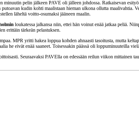
olen minuutin pelin jälkeen PAVE oli jälleen johdossa. Ratkaisevan esityö
an putoavan kudin kohti maalistaan hieman ulkona ollutta maalivahtia. Ve
tellen läheltä voitto-osumaksi jääneen maalin.
holmin
loukatessa jalkansa niin, ettei hän voinut enää jatkaa peliä. Ni
en erittäin tärkeän pelastuksen.
empaa. MPR yritti hakea loppua kohden ahnaasti tasoitusta, mutta keltap
maalia he eivät enää saaneet. Toisessakin päässä oli loppuminuuteilla vie
oittoisasti. Seuraavaksi PAVElla on edessään reilun viikon mittainen ta