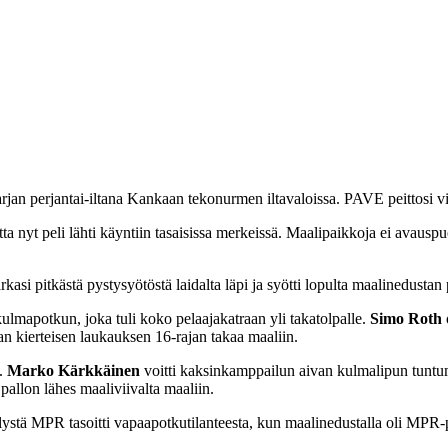
n perjantai-iltana Kankaan tekonurmen iltavaloissa. PAVE peittosi vie
nyt peli lähti käyntiin tasaisissa merkeissä. Maalipaikkoja ei avauspuo
asi pitkästä pystysyötöstä laidalta läpi ja syötti lopulta maalinedustan 
kulmapotkun, joka tuli koko pelaajakatraan yli takatolpalle.
Simo Roth
n kierteisen laukauksen 16-rajan takaa maaliin.
a.
Marko Kärkkäinen
voitti kaksinkamppailun aivan kulmalipun tuntuma
allon lähes maaliviivalta maaliin.
llystä MPR tasoitti vapaapotkutilanteesta, kun maalinedustalla oli MPR-p