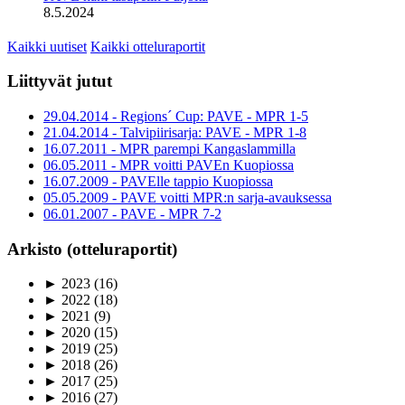
8.5.2024
Kaikki uutiset
Kaikki otteluraportit
Liittyvät jutut
29.04.2014 - Regions´ Cup: PAVE - MPR 1-5
21.04.2014 - Talvipiirisarja: PAVE - MPR 1-8
16.07.2011 - MPR parempi Kangaslammilla
06.05.2011 - MPR voitti PAVEn Kuopiossa
16.07.2009 - PAVElle tappio Kuopiossa
05.05.2009 - PAVE voitti MPR:n sarja-avauksessa
06.01.2007 - PAVE - MPR 7-2
Arkisto (otteluraportit)
►
2023
(16)
►
2022
(18)
►
2021
(9)
►
2020
(15)
►
2019
(25)
►
2018
(26)
►
2017
(25)
►
2016
(27)