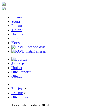
Etusivu
Seura
Edustus
Juniorit
Historia
Linkit
Koris
Joukkue
Uutiset
Otteluraportit
Ottelut
Etusivu
>
Edustus
>
Otteluraportit
Arkistosta vuodelta 2014