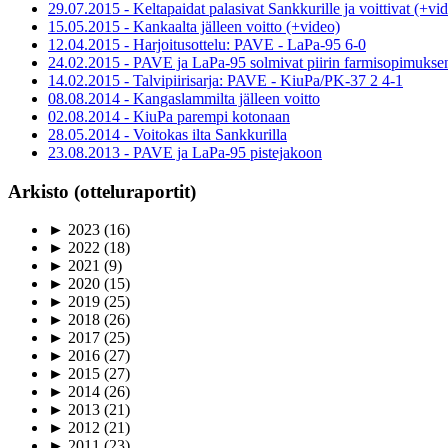
29.07.2015 - Keltapaidat palasivat Sankkurille ja voittivat (+vi
15.05.2015 - Kankaalta jälleen voitto (+video)
12.04.2015 - Harjoitusottelu: PAVE - LaPa-95 6-0
24.02.2015 - PAVE ja LaPa-95 solmivat piirin farmisopimukse
14.02.2015 - Talvipiirisarja: PAVE - KiuPa/PK-37 2 4-1
08.08.2014 - Kangaslammilta jälleen voitto
02.08.2014 - KiuPa parempi kotonaan
28.05.2014 - Voitokas ilta Sankkurilla
23.08.2013 - PAVE ja LaPa-95 pistejakoon
Arkisto (otteluraportit)
►
2023
(16)
►
2022
(18)
►
2021
(9)
►
2020
(15)
►
2019
(25)
►
2018
(26)
►
2017
(25)
►
2016
(27)
►
2015
(27)
►
2014
(26)
►
2013
(21)
►
2012
(21)
►
2011
(23)