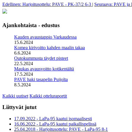
Edellinen: Harjoitusottelu: PAVE - PK-37/2 6-3
|
Seuraava: PAVE ja 
Ajankohtaista - edustus
Kauden avaustappio Varkaudessa
15.6.2024
Komea kirivoitto kahden maalin takaa
6.6.2024
Outokummusta täydet pisteet
22.5.2024
Maukas avausvoitto kotikentältä
17.5.2024
PAVE haki tasapelin Puijolta
8.5.2024
Kaikki uutiset
Kaikki otteluraportit
Liittyvät jutut
17.09.2022 - LaPa-95 kaatui isomaalisesti
16.06.2022 - LaPa-95 kaatui paikallispelissä
25.04.2018 - Harjoitusottelu: PAVE - LaPa-95 8-1