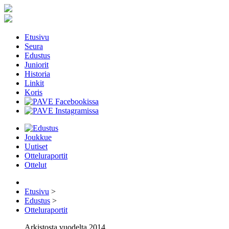
Etusivu
Seura
Edustus
Juniorit
Historia
Linkit
Koris
Joukkue
Uutiset
Otteluraportit
Ottelut
Etusivu
>
Edustus
>
Otteluraportit
Arkistosta vuodelta 2014