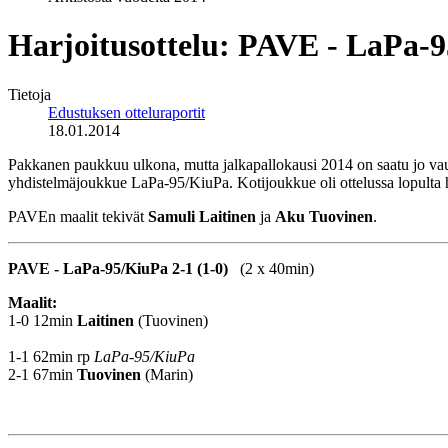
Harjoitusottelu: PAVE - LaPa-
Tietoja
Edustuksen otteluraportit
18.01.2014
Pakkanen paukkuu ulkona, mutta jalkapallokausi 2014 on saatu jo vauht
yhdistelmäjoukkue LaPa-95/KiuPa. Kotijoukkue oli ottelussa lopulta h
PAVEn maalit tekivät
Samuli Laitinen
ja
Aku Tuovinen
.
PAVE - LaPa-95/KiuPa 2-1 (1-0)
(2 x 40min)
Maalit:
1-0 12min
Laitinen
(Tuovinen)
1-1 62min rp
LaPa-95/KiuPa
2-1 67min
Tuovinen
(Marin)