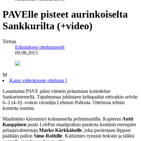
PAVElle pisteet aurinkoiselta
Sankkurilta (+video)
Tietoja
Edustuksen otteluraportit
09.08.2015
M
Katso videokooste ottelusta
]
Lauantaina PAVE pääsi viimein pelaamaan kotiottelun
Sankariniemellä. Tapahtumaa juhlistaen keltapaidat ottivatkin selvän
6–2 (4–0) -voiton vierailija Lehmon Pallosta. Ottelussa tehtiin
komeita osumia.
Maalinteko käynnistyi kolmannella peliminuutilla. Kapteeni
Antti
Kauppinen
puski LehPan maalipotkun puolesta kentästä eteenpäin
pelaajavalmentaja
Marko Kärkkäiselle
, joka puolestaan liippasi
päällään pallon
Simo Rothille
. Kärkimies rynnisti boksiin ja tälläsi