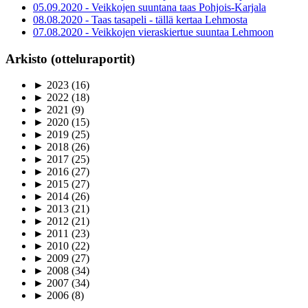
05.09.2020 - Veikkojen suuntana taas Pohjois-Karjala
08.08.2020 - Taas tasapeli - tällä kertaa Lehmosta
07.08.2020 - Veikkojen vieraskiertue suuntaa Lehmoon
Arkisto (otteluraportit)
►
2023
(16)
►
2022
(18)
►
2021
(9)
►
2020
(15)
►
2019
(25)
►
2018
(26)
►
2017
(25)
►
2016
(27)
►
2015
(27)
►
2014
(26)
►
2013
(21)
►
2012
(21)
►
2011
(23)
►
2010
(22)
►
2009
(27)
►
2008
(34)
►
2007
(34)
►
2006
(8)