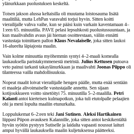
ylänurkkaan puolustuksen keskeltä.
Toisen jakson alussa keltaisilla oli muutama loistosauma lisätä
maalitiliä, mutta LehPan varavahti torjui hyvin. Sitten koitti
vierailijalle vahva vaihe, kun se pääsi kuin varkain kaventamaan 4–
1:een 65. minuutilla. PAVE pelasi lepsuhkosti puolustussuuntaan, ja
kun maalivahdin avaus jäi hieman osoitteestaan, väliin ennätti
vastustaja toimittaen pallon
Klaus Nevalaiselle
, joka sitten laukoi
16-alueelta läpiajosta maalin.
Vain kolme minuuttia myöhemmin syntyi 4–2-maali komealla
laukauksella paristakymmenestä metristä.
Julius Kettusen
putoava
veto painui tarkasti takaylänurkkaan ja maalivahti
Joonas Piippo
oli
tilanteessa vailla mahdollisuuksia.
Nopeat maalit loivat vierailijalle hengen päälle, mutta enää sentään
ei maaleja alivoimaiselle vastustajalle annettu. Sen sijaan
kotijoukkueen voitto sinetöityi 75. minuutilla 5–2-maalilla.
Petri
Kalanti
antoi kierteisen kulmapotkun, joka tuli etutolpalle pelaajien
ohi ja meni lopulta maaliin etunurkalta.
Loppulukemat 6–2:een teki
Jani Sutinen
.
Aleksi Hartikainen
liippasi Piipon avauksen Kalannille, joka sitten antoi keskikentältä
hyvän syötön pystyyn Sutiselle ja laidalta vapaasti noussut laituri
ampui hyvällä laukauksella maalin kuljetuksensa päätteeksi.