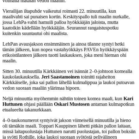
voimalla matalan vedon maaliin.
Vierailijan iltapuhde vaikeutui roimasti 22. minuutilla, kun
maalivahti sai punaisen kortin. Keskityspallo tuli maalin nurkalle,
jossa LehPa-vahti hamuili palloa hyökkääjän jaloista, mutta
kaatoikin kädellään hyökkääjän. Seurannut rangaistuspotku
kuitenkin suuntautui ohi maalista.
LehPan avausjakson ensimmäinen ja ainoa tilanne syntyi hetki
tämän jälkeen, kun nopea vastahyökkäys PAVEn hyökkäyspään
erikoistilanteen jälkeen tuotti laukauksen, joka meni hieman ohi
maalin.
Sitten 30. minuutilla Kärkkäinen vei isännät 2–0-johtoon komealla
kaukolaukauksella.
Jeri Saastamoinen
toimitti rajaheiton
Kärkkäiselle, joka sai pallon lähellä kulmalippua ja laukoi putoavan
vedon suoraan maaliin ylärimaa hipoen.
Neljä minuuttia myöhemmin nähtiin toinen komea maali, kun
Kari
Huttunen
ohjasi päällään
Oskari Mustosen
antaman kulmapotkun
etualueelta takanurkkaan.
4–0-taukonumerot syntyivät jakson viimeisellä minuutilla ja hieno
oli tämäkin maali. Toppari Kauppinen lähetti pitkän pallon laitaan,
missä laitapuolustaja Huttunen narutti puolustajan, toi pallon boksiin
ja syötti Rothille, joka laukoi suoraan syötöstä pelivälineen