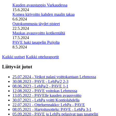
Kauden avaustappio Varkaudessa
15.6.2024
Komea kirivoitto kahden maalin takaa
6.6.2024
Outokummusta täydet pisteet
22.5.2024
Maukas avausvoitto kotikentältä
17.5.2024
PAVE haki tasapelin Puijolta
8.5.2024
Kaikki uutiset
Kaikki otteluraportit
Liittyvät jutut
25.07.2024 - Veikot palasi voittokantaan Lehmossa
30.08.2023 - PAVE - LehPa/2 2-3
08.06.2023 - LehPa/2 - PAVE 1-1
12.08.2022 - PAVE voitokas Lehmossa
13.05.2022 - PAVElle kauden avausvoitto
30.07.2021 - LehPa voitti Kontiolahdella
22.07.2021 - Otteluennakko: LehPa - PAVE
08.05.2021 - Harjoitusottelu: PAVE - LehPa 3-1
05.09.2020 - PAVE ja LehPa pelasivat taas tasapelin