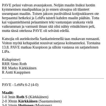
PAVE pelasi vahvan avausjakson. Neljän maalin lisäksi luotiin
kymmenisen maalipaikkaa ja jo ennen ulosajoa oli tilanteet
useampaan maaliin. Toisen jakson puolivälissä kotijoukkueen ote
herpaantui hetkeksi ja LehPa taisteli kahden maalin päähän. Totta
kai vajaamiehisenä pelaaminen teki vastustajan urakasta vielä
vaikeamman ja varmasti ilman sitä olisi nähty erinäköinen peli,
mutta tässä ottelussa PAVE oli selvästi edellä.
Katsojia oli aurinkoisella Sankariniemellä taas mukavan runsaasti.
Voiton myötä keltapaidat nousivat sarjassa kolmanneksi. Torstaina
13.8. PAVE matkaa Kuopioon ja silloin vastassa on sarjanelonen
LiPa.
Kultapisteet:
RRR
Simo Roth
RR
Marko Kärkkäinen
R
Antti Kauppinen
PAVE - LehPa 6-2 (4-0)
Maalit:
1-0 3min
Roth S
(Kärkkäinen)
2-0 30min
Kärkkäinen
(Saastamoinen)
3-0 34min
Huttunen
(Mustonen)