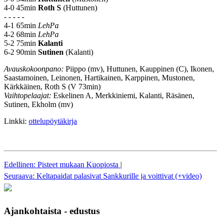
4-0 45min
Roth S
(Huttunen)
- - - - -
4-1 65min
LehPa
4-2 68min
LehPa
5-2 75min
Kalanti
6-2 90min
Sutinen
(Kalanti)
Avauskokoonpano:
Piippo (mv), Huttunen, Kauppinen (C), Ikonen,
Saastamoinen, Leinonen, Hartikainen, Karppinen, Mustonen,
Kärkkäinen, Roth S (V 73min)
Vaihtopelaajat:
Eskelinen A, Merkkiniemi, Kalanti, Räsänen,
Sutinen, Ekholm (mv)
Linkki:
ottelupöytäkirja
Edellinen: Pisteet mukaan Kuopiosta
|
Seuraava: Keltapaidat palasivat Sankkurille ja voittivat (+video)
Ajankohtaista - edustus