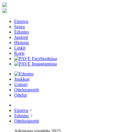
Etusivu
Seura
Edustus
Juniorit
Historia
Linkit
Koris
Joukkue
Uutiset
Otteluraportit
Ottelut
Etusivu
>
Edustus
>
Otteluraportit
Arkistosta vuodelta 2015