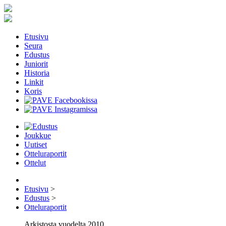
Etusivu
Seura
Edustus
Juniorit
Historia
Linkit
Koris
Joukkue
Uutiset
Otteluraportit
Ottelut
Etusivu
>
Edustus
>
Otteluraportit
Arkistosta vuodelta 2010