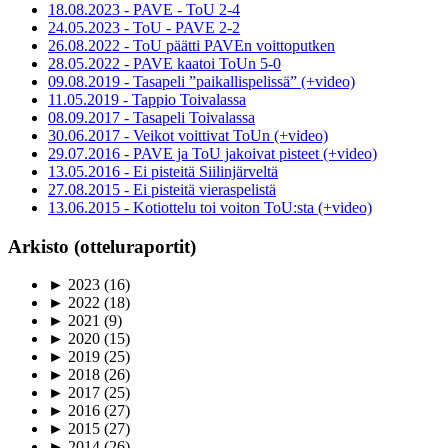
18.08.2023 - PAVE - ToU 2-4
24.05.2023 - ToU - PAVE 2-2
26.08.2022 - ToU päätti PAVEn voittoputken
28.05.2022 - PAVE kaatoi ToUn 5-0
09.08.2019 - Tasapeli ”paikallispelissä” (+video)
11.05.2019 - Tappio Toivalassa
08.09.2017 - Tasapeli Toivalassa
30.06.2017 - Veikot voittivat ToUn (+video)
29.07.2016 - PAVE ja ToU jakoivat pisteet (+video)
13.05.2016 - Ei pisteitä Siilinjärveltä
27.08.2015 - Ei pisteitä vieraspelistä
13.06.2015 - Kotiottelu toi voiton ToU:sta (+video)
Arkisto (otteluraportit)
►
2023
(16)
►
2022
(18)
►
2021
(9)
►
2020
(15)
►
2019
(25)
►
2018
(26)
►
2017
(25)
►
2016
(27)
►
2015
(27)
►
2014
(26)