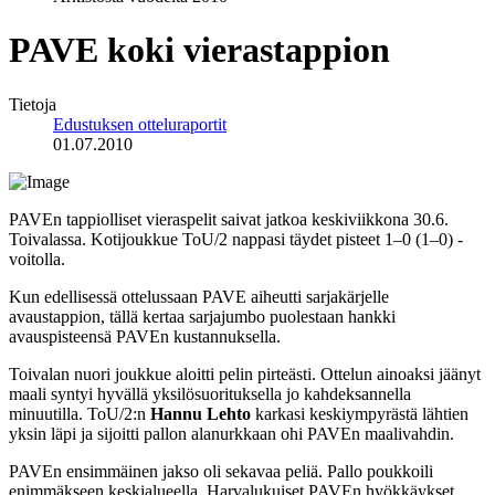
PAVE koki vierastappion
Tietoja
Edustuksen otteluraportit
01.07.2010
PAVEn tappiolliset vieraspelit saivat jatkoa keskiviikkona 30.6.
Toivalassa. Kotijoukkue ToU/2 nappasi täydet pisteet 1–0 (1–0) -
voitolla.
Kun edellisessä ottelussaan PAVE aiheutti sarjakärjelle
avaustappion, tällä kertaa sarjajumbo puolestaan hankki
avauspisteensä PAVEn kustannuksella.
Toivalan nuori joukkue aloitti pelin pirteästi. Ottelun ainoaksi jäänyt
maali syntyi hyvällä yksilösuorituksella jo kahdeksannella
minuutilla. ToU/2:n
Hannu Lehto
karkasi keskiympyrästä lähtien
yksin läpi ja sijoitti pallon alanurkkaan ohi PAVEn maalivahdin.
PAVEn ensimmäinen jakso oli sekavaa peliä. Pallo poukkoili
enimmäkseen keskialueella. Harvalukuiset PAVEn hyökkäykset