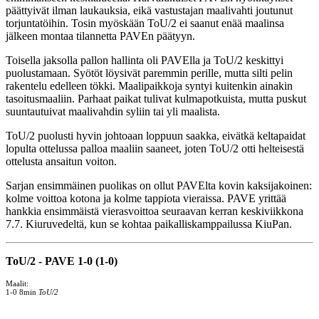
päättyivät ilman laukauksia, eikä vastustajan maalivahti joutunut
torjuntatöihin. Tosin myöskään ToU/2 ei saanut enää maalinsa
jälkeen montaa tilannetta PAVEn päätyyn.
Toisella jaksolla pallon hallinta oli PAVElla ja ToU/2 keskittyi
puolustamaan. Syötöt löysivät paremmin perille, mutta silti pelin
rakentelu edelleen tökki. Maalipaikkoja syntyi kuitenkin ainakin
tasoitusmaaliin. Parhaat paikat tulivat kulmapotkuista, mutta puskut
suuntautuivat maalivahdin syliin tai yli maalista.
ToU/2 puolusti hyvin johtoaan loppuun saakka, eivätkä keltapaidat
lopulta ottelussa palloa maaliin saaneet, joten ToU/2 otti helteisestä
ottelusta ansaitun voiton.
Sarjan ensimmäinen puolikas on ollut PAVElta kovin kaksijakoinen:
kolme voittoa kotona ja kolme tappiota vieraissa. PAVE yrittää
hankkia ensimmäistä vierasvoittoa seuraavan kerran keskiviikkona
7.7. Kiuruvedeltä, kun se kohtaa paikalliskamppailussa KiuPan.
ToU/2 - PAVE 1-0 (1-0)
Maalit:
1-0 8min
ToU/2