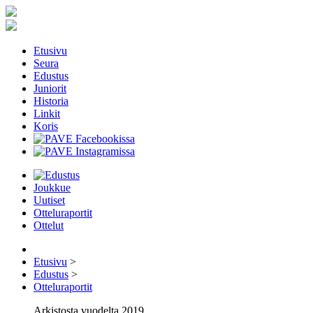
Etusivu
Seura
Edustus
Juniorit
Historia
Linkit
Koris
Joukkue
Uutiset
Otteluraportit
Ottelut
Etusivu
>
Edustus
>
Otteluraportit
Arkistosta vuodelta 2019