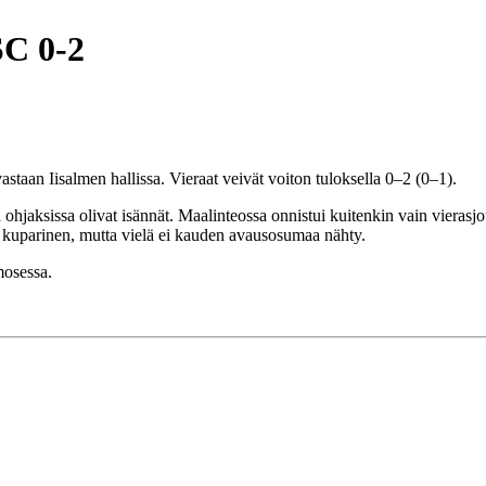
SC 0-2
astaan Iisalmen hallissa. Vieraat veivät voiton tuloksella 0–2 (0–1).
 ohjaksissa olivat isännät. Maalinteossa onnistui kuitenkin vain vieras
oa kuparinen, mutta vielä ei kauden avausosumaa nähty.
mosessa.