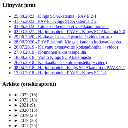
Liittyvät jutut
25.08.2023 - Kings SC/Akatemia - PAVE 2-1
31.05.2023 - PAVE - Kings SC/Akatemia 2-2
03.06.2022 - Litmasen kentältä ei vieläkään tuomisia
02.03.2021 - Harjoitusottelu: PAVE - Kings SC Akatemia 2-0
29.06.2020 - Kotiavauksesta ei pisteitä (+videokooste)
28.06.2020 - PAVE isännöi Kingsiä kauden kotiavauksessa
26.07.2019 - Kaivattu avausvoitto kotistadionilta (+video)
27.04.2019 - Kolmonen alkoi tasapelillä
18.08.2018 - Voitto Kings SC Akatemiasta
26.05.2018 - Kankaalta taas kolme pistettä (+video)
08.04.2018 - Harjoitusottelu: Kings SC Akatemia - PAVE 2-1
17.03.2018 - Harjoitusottelu: PAVE - Kings SC 1-1
Arkisto (otteluraportit)
►
2023
(16)
►
2022
(18)
►
2021
(9)
►
2020
(15)
►
2019
(25)
►
2018
(26)
►
2017
(25)