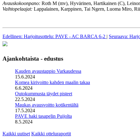
Avauskokoonpano:
Roth M (mv), Hyvärinen, Hartikainen (C), Leino
Vaihtopelaajat:
Lappalainen, Karppinen, Tai Ngern, Luoma Miro, Rii
Edellinen: Harjoitusottelu: PAVE - AC BARCA 6-2
|
Seuraava: Harj
Ajankohtaista - edustus
Kauden avaustappio Varkaudessa
15.6.2024
Komea kirivoitto kahden maalin takaa
6.6.2024
Outokummusta täydet pisteet
22.5.2024
Maukas avausvoitto kotikentältä
17.5.2024
PAVE haki tasapelin Puijolta
8.5.2024
Kaikki uutiset
Kaikki otteluraportit