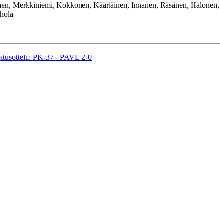
nen, Merkkiniemi, Kokkonen, Kääriäinen, Innanen, Räsänen, Halonen
hola
oitusottelu: PK-37 - PAVE 2-0