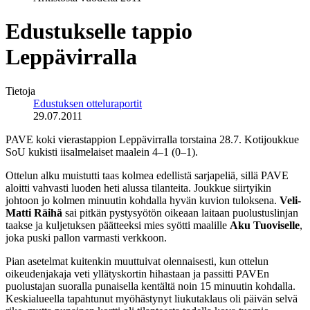
Edustukselle tappio
Leppävirralla
Tietoja
Edustuksen otteluraportit
29.07.2011
PAVE koki vierastappion Leppävirralla torstaina 28.7. Kotijoukkue
SoU kukisti iisalmelaiset maalein 4–1 (0–1).
Ottelun alku muistutti taas kolmea edellistä sarjapeliä, sillä PAVE
aloitti vahvasti luoden heti alussa tilanteita. Joukkue siirtyikin
johtoon jo kolmen minuutin kohdalla hyvän kuvion tuloksena.
Veli-
Matti Räihä
sai pitkän pystysyötön oikeaan laitaan puolustuslinjan
taakse ja kuljetuksen päätteeksi mies syötti maalille
Aku Tuoviselle
,
joka puski pallon varmasti verkkoon.
Pian asetelmat kuitenkin muuttuivat olennaisesti, kun ottelun
oikeudenjakaja veti yllätyskortin hihastaan ja passitti PAVEn
puolustajan suoralla punaisella kentältä noin 15 minuutin kohdalla.
Keskialueella tapahtunut myöhästynyt liukutaklaus oli päivän selvä