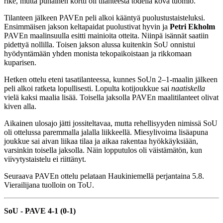
rike, mutta punainen kortti oli tilanteesta todella kova tuomio.
Tilanteen jälkeen PAVEn peli alkoi kääntyä puolustustaisteluksi.
Ensimmäisen jakson keltapaidat puolustivat hyvin ja
Petri Ekholm
PAVEn maalinsuulla esitti mainioita otteita. Niinpä isännät saatiin
pidettyä nollilla. Toisen jakson alussa kuitenkin SoU onnistui
hyödyntämään yhden monista tekopaikoistaan ja rikkomaan
kuparisen.
Hetken ottelu eteni tasatilanteessa, kunnes SoUn 2–1-maalin jälkeen
peli alkoi ratketa lopullisesti. Lopulta kotijoukkue sai
naatiskella
vielä kaksi maalia lisää. Toisella jaksolla PAVEn maalitilanteet olivat
kiven alla.
Aikainen ulosajo jätti jossiteltavaa, mutta rehellisyyden nimissä SoU
oli ottelussa paremmalla jalalla liikkeellä. Miesylivoima lisäapuna
joukkue sai aivan liikaa tilaa ja aikaa rakentaa hyökkäyksiään,
varsinkin toisella jaksolla. Näin lopputulos oli väistämätön, kun
viivytystaistelu ei riittänyt.
Seuraava PAVEn ottelu pelataan Haukiniemellä perjantaina 5.8.
Vierailijana tuolloin on ToU.
SoU - PAVE 4-1 (0-1)