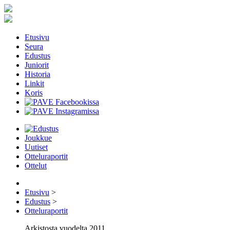
Etusivu
Seura
Edustus
Juniorit
Historia
Linkit
Koris
Joukkue
Uutiset
Otteluraportit
Ottelut
Etusivu
>
Edustus
>
Otteluraportit
Arkistosta vuodelta 2011