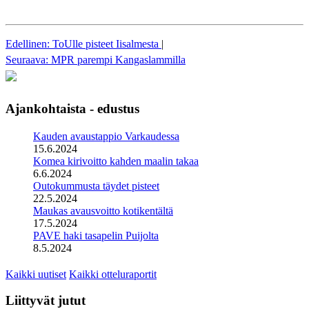
Edellinen: ToUlle pisteet Iisalmesta
|
Seuraava: MPR parempi Kangaslammilla
Ajankohtaista - edustus
Kauden avaustappio Varkaudessa
15.6.2024
Komea kirivoitto kahden maalin takaa
6.6.2024
Outokummusta täydet pisteet
22.5.2024
Maukas avausvoitto kotikentältä
17.5.2024
PAVE haki tasapelin Puijolta
8.5.2024
Kaikki uutiset
Kaikki otteluraportit
Liittyvät jutut