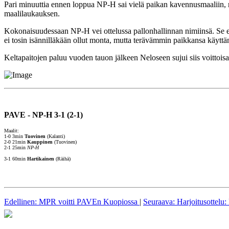
Pari minuuttia ennen loppua NP-H sai vielä paikan kavennusmaaliin, 
maalilaukauksen.
Kokonaisuudessaan NP-H vei ottelussa pallonhallinnan nimiinsä. Se ei 
ei tosin isännilläkään ollut monta, mutta terävämmin paikkansa käyttän
Keltapaitojen paluu vuoden tauon jälkeen Neloseen sujui siis voittoi
PAVE - NP-H 3-1 (2-1)
Maalit:
1-0 3min
Tuovinen
(Kalanti)
2-0 21min
Kauppinen
(Tuovinen)
2-1 25min
NP-H
3-1 60min
Hartikainen
(Räihä)
Edellinen: MPR voitti PAVEn Kuopiossa
|
Seuraava: Harjoitusottelu