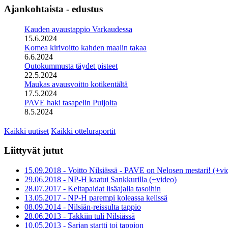
Ajankohtaista - edustus
Kauden avaustappio Varkaudessa
15.6.2024
Komea kirivoitto kahden maalin takaa
6.6.2024
Outokummusta täydet pisteet
22.5.2024
Maukas avausvoitto kotikentältä
17.5.2024
PAVE haki tasapelin Puijolta
8.5.2024
Kaikki uutiset
Kaikki otteluraportit
Liittyvät jutut
15.09.2018 - Voitto Nilsiässä - PAVE on Nelosen mestari! (+vi
29.06.2018 - NP-H kaatui Sankkurilla (+video)
28.07.2017 - Keltapaidat lisäajalla tasoihin
13.05.2017 - NP-H parempi koleassa kelissä
08.09.2014 - Nilsiän-reissulta tappio
28.06.2013 - Takkiin tuli Nilsiässä
10.05.2013 - Sarjan startti toi tappion