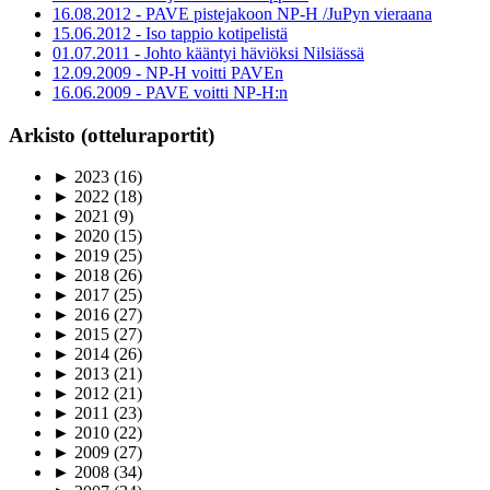
16.08.2012 - PAVE pistejakoon NP-H /JuPyn vieraana
15.06.2012 - Iso tappio kotipelistä
01.07.2011 - Johto kääntyi häviöksi Nilsiässä
12.09.2009 - NP-H voitti PAVEn
16.06.2009 - PAVE voitti NP-H:n
Arkisto (otteluraportit)
►
2023
(16)
►
2022
(18)
►
2021
(9)
►
2020
(15)
►
2019
(25)
►
2018
(26)
►
2017
(25)
►
2016
(27)
►
2015
(27)
►
2014
(26)
►
2013
(21)
►
2012
(21)
►
2011
(23)
►
2010
(22)
►
2009
(27)
►
2008
(34)