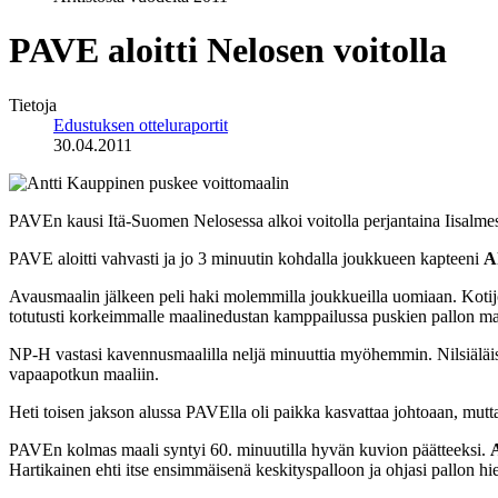
PAVE aloitti Nelosen voitolla
Tietoja
Edustuksen otteluraportit
30.04.2011
PAVEn kausi Itä-Suomen Nelosessa alkoi voitolla perjantaina Iisalmes
PAVE aloitti vahvasti ja jo 3 minuutin kohdalla joukkueen kapteeni
A
Avausmaalin jälkeen peli haki molemmilla joukkueilla uomiaan. Kotij
totutusti korkeimmalle maalinedustan kamppailussa puskien pallon ma
NP-H vastasi kavennusmaalilla neljä minuuttia myöhemmin. Nilsiälä
vapaapotkun maaliin.
Heti toisen jakson alussa PAVElla oli paikka kasvattaa johtoaan, mutt
PAVEn kolmas maali syntyi 60. minuutilla hyvän kuvion päätteeksi.
Hartikainen ehti itse ensimmäisenä keskityspalloon ja ohjasi pallon hi