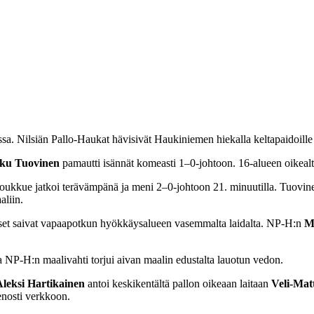
sa. Nilsiän Pallo-Haukat hävisivät Haukiniemen hiekalla keltapaidoille
ku Tuovinen
pamautti isännät komeasti 1–0-johtoon. 16-alueen oikealta 
oukkue jatkoi terävämpänä ja meni 2–0-johtoon 21. minuutilla. Tuovine
aliin.
iset saivat vapaapotkun hyökkäysalueen vasemmalta laidalta. NP-H:n
M
a NP-H:n maalivahti torjui aivan maalin edustalta lauotun vedon.
Aleksi Hartikainen
antoi keskikentältä pallon oikeaan laitaan
Veli-Matt
enosti verkkoon.