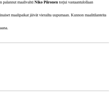
an palannut maalivahti
Niko Piironen
torjui vastaantulollaan
naiset maalipaikat jäivät vierailta uupumaan. Kunnon maalitilanteita
raana.