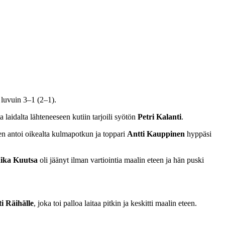
 luvuin 3–1 (2–1).
laidalta lähteneeseen kutiin tarjoili syötön
Petri Kalanti
.
n antoi oikealta kulmapotkun ja toppari
Antti Kauppinen
hyppäsi
ika Kuutsa
oli jäänyt ilman vartiointia maalin eteen ja hän puski
i Räihälle
, joka toi palloa laitaa pitkin ja keskitti maalin eteen.