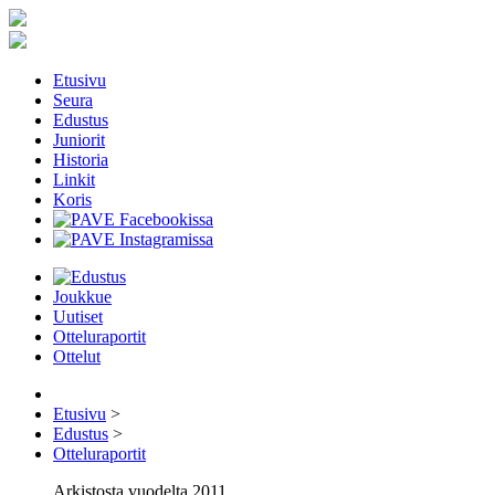
Etusivu
Seura
Edustus
Juniorit
Historia
Linkit
Koris
Joukkue
Uutiset
Otteluraportit
Ottelut
Etusivu
>
Edustus
>
Otteluraportit
Arkistosta vuodelta 2011