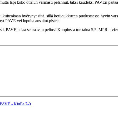
mutta läpi koko ottelun varmasti pelannut, täksi kaudeksi PAVEn paita
kuitenkaan hyötynyt siitä, sillä kotijoukkueen puolustaessa hyvin varsi
yt PAVE vei lopulta ansaitut pisteet.
sasti. PAVE pelaa seuraavan pelinsä Kuopiossa torstaina 5.5. MPR:n vie
: PAVE - KiuPa 7-0