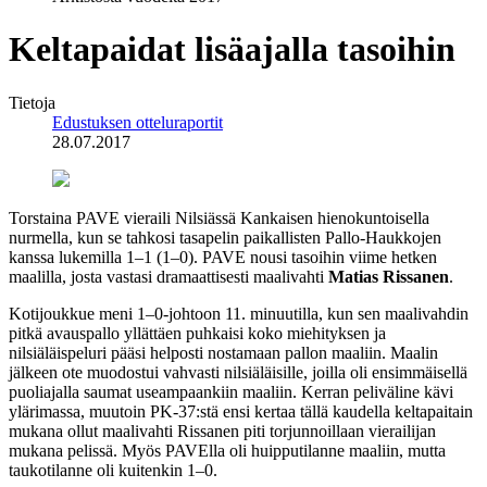
Keltapaidat lisäajalla tasoihin
Tietoja
Edustuksen otteluraportit
28.07.2017
Torstaina PAVE vieraili Nilsiässä Kankaisen hienokuntoisella
nurmella, kun se tahkosi tasapelin paikallisten Pallo-Haukkojen
kanssa lukemilla 1–1 (1–0). PAVE nousi tasoihin viime hetken
maalilla, josta vastasi dramaattisesti maalivahti
Matias Rissanen
.
Kotijoukkue meni 1–0-johtoon 11. minuutilla, kun sen maalivahdin
pitkä avauspallo yllättäen puhkaisi koko miehityksen ja
nilsiäläispeluri pääsi helposti nostamaan pallon maaliin. Maalin
jälkeen ote muodostui vahvasti nilsiäläisille, joilla oli ensimmäisellä
puoliajalla saumat useampaankiin maaliin. Kerran peliväline kävi
ylärimassa, muutoin PK-37:stä ensi kertaa tällä kaudella keltapaitain
mukana ollut maalivahti Rissanen piti torjunnoillaan vierailijan
mukana pelissä. Myös PAVElla oli huipputilanne maaliin, mutta
taukotilanne oli kuitenkin 1–0.