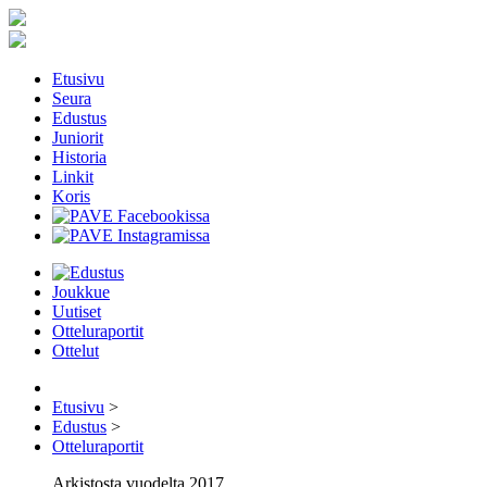
Etusivu
Seura
Edustus
Juniorit
Historia
Linkit
Koris
Joukkue
Uutiset
Otteluraportit
Ottelut
Etusivu
>
Edustus
>
Otteluraportit
Arkistosta vuodelta 2017