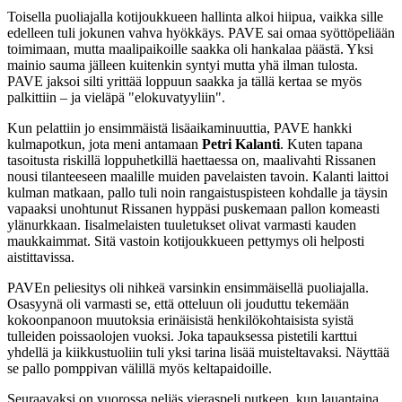
Toisella puoliajalla kotijoukkueen hallinta alkoi hiipua, vaikka sille
edelleen tuli jokunen vahva hyökkäys. PAVE sai omaa syöttöpeliään
toimimaan, mutta maalipaikoille saakka oli hankalaa päästä. Yksi
mainio sauma jälleen kuitenkin syntyi mutta yhä ilman tulosta.
PAVE jaksoi silti yrittää loppuun saakka ja tällä kertaa se myös
palkittiin – ja vieläpä "elokuvatyyliin".
Kun pelattiin jo ensimmäistä lisäaikaminuuttia, PAVE hankki
kulmapotkun, jota meni antamaan
Petri Kalanti
. Kuten tapana
tasoitusta riskillä loppuhetkillä haettaessa on, maalivahti Rissanen
nousi tilanteeseen maalille muiden pavelaisten tavoin. Kalanti laittoi
kulman matkaan, pallo tuli noin rangaistuspisteen kohdalle ja täysin
vapaaksi unohtunut Rissanen hyppäsi puskemaan pallon komeasti
ylänurkkaan. Iisalmelaisten tuuletukset olivat varmasti kauden
maukkaimmat. Sitä vastoin kotijoukkueen pettymys oli helposti
aistittavissa.
PAVEn peliesitys oli nihkeä varsinkin ensimmäisellä puoliajalla.
Osasyynä oli varmasti se, että otteluun oli jouduttu tekemään
kokoonpanoon muutoksia erinäisistä henkilökohtaisista syistä
tulleiden poissaolojen vuoksi. Joka tapauksessa pistetili karttui
yhdellä ja kiikkustuoliin tuli yksi tarina lisää muisteltavaksi. Näyttää
se pallo pomppivan välillä myös keltapaidoille.
Seuraavaksi on vuorossa neljäs vieraspeli putkeen, kun lauantaina