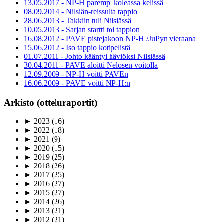
13.05.2017 - NP-H parempi koleassa kelissä
08.09.2014 - Nilsiän-reissulta tappio
28.06.2013 - Takkiin tuli Nilsiässä
10.05.2013 - Sarjan startti toi tappion
16.08.2012 - PAVE pistejakoon NP-H /JuPyn vieraana
15.06.2012 - Iso tappio kotipelistä
01.07.2011 - Johto kääntyi häviöksi Nilsiässä
30.04.2011 - PAVE aloitti Nelosen voitolla
12.09.2009 - NP-H voitti PAVEn
16.06.2009 - PAVE voitti NP-H:n
Arkisto (otteluraportit)
►
2023
(16)
►
2022
(18)
►
2021
(9)
►
2020
(15)
►
2019
(25)
►
2018
(26)
►
2017
(25)
►
2016
(27)
►
2015
(27)
►
2014
(26)
►
2013
(21)
►
2012
(21)