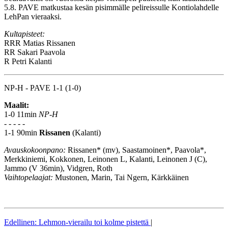
5.8. PAVE matkustaa kesän pisimmälle pelireissulle Kontiolahdelle
LehPan vieraaksi.
Kultapisteet:
RRR
Matias Rissanen
RR
Sakari Paavola
R
Petri Kalanti
NP-H - PAVE 1-1 (1-0)
Maalit:
1-0 11min
NP-H
- - - - -
1-1 90min
Rissanen
(Kalanti)
Avauskokoonpano:
Rissanen* (mv), Saastamoinen*, Paavola*,
Merkkiniemi, Kokkonen, Leinonen L, Kalanti, Leinonen J (C),
Jammo (V 36min), Vidgren, Roth
Vaihtopelaajat:
Mustonen, Marin, Tai Ngern, Kärkkäinen
Edellinen: Lehmon-vierailu toi kolme pistettä
|