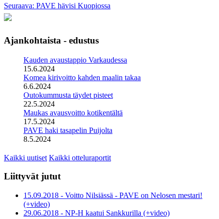
Seuraava: PAVE hävisi Kuopiossa
Ajankohtaista - edustus
Kauden avaustappio Varkaudessa
15.6.2024
Komea kirivoitto kahden maalin takaa
6.6.2024
Outokummusta täydet pisteet
22.5.2024
Maukas avausvoitto kotikentältä
17.5.2024
PAVE haki tasapelin Puijolta
8.5.2024
Kaikki uutiset
Kaikki otteluraportit
Liittyvät jutut
15.09.2018 - Voitto Nilsiässä - PAVE on Nelosen mestari!
(+video)
29.06.2018 - NP-H kaatui Sankkurilla (+video)