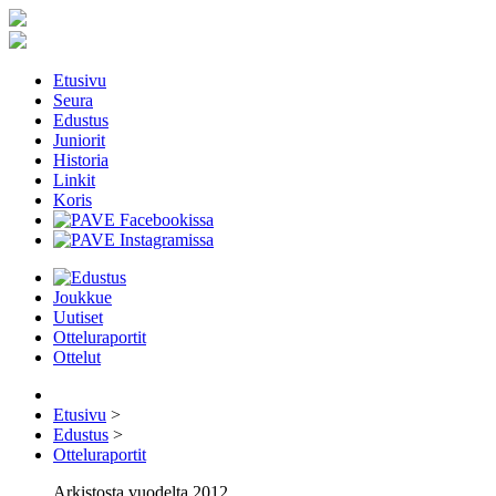
Etusivu
Seura
Edustus
Juniorit
Historia
Linkit
Koris
Joukkue
Uutiset
Otteluraportit
Ottelut
Etusivu
>
Edustus
>
Otteluraportit
Arkistosta vuodelta 2012