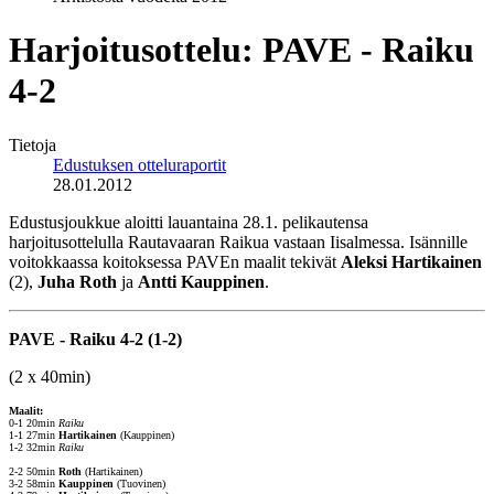
Harjoitusottelu: PAVE - Raiku
4-2
Tietoja
Edustuksen otteluraportit
28.01.2012
Edustusjoukkue aloitti lauantaina 28.1. pelikautensa
harjoitusottelulla Rautavaaran Raikua vastaan Iisalmessa. Isännille
voitokkaassa koitoksessa PAVEn maalit tekivät
Aleksi Hartikainen
(2),
Juha Roth
ja
Antti Kauppinen
.
PAVE - Raiku 4-2 (1-2)
(2 x 40min)
Maalit:
0-1 20min
Raiku
1-1 27min
Hartikainen
(Kauppinen)
1-2 32min
Raiku
2-2 50min
Roth
(Hartikainen)
3-2 58min
Kauppinen
(Tuovinen)