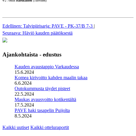
4-2 79min
Hartikainen
(Tuovinen)
Edellinen: Talvipiirisarja: PAVE - PK-37/B 7-3
|
Seuraava: Häviö kauden päätöksestä
Ajankohtaista - edustus
Kauden avaustappio Varkaudessa
15.6.2024
Komea kirivoitto kahden maalin takaa
6.6.2024
Outokummusta täydet pisteet
22.5.2024
Maukas avausvoitto kotikentältä
17.5.2024
PAVE haki tasapelin Puijolta
8.5.2024
Kaikki uutiset
Kaikki otteluraportit