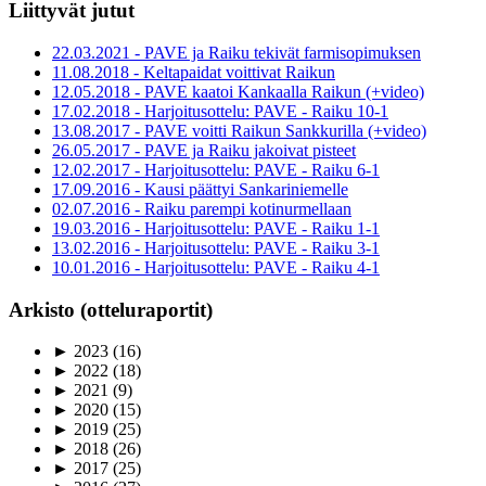
Liittyvät jutut
22.03.2021 - PAVE ja Raiku tekivät farmisopimuksen
11.08.2018 - Keltapaidat voittivat Raikun
12.05.2018 - PAVE kaatoi Kankaalla Raikun (+video)
17.02.2018 - Harjoitusottelu: PAVE - Raiku 10-1
13.08.2017 - PAVE voitti Raikun Sankkurilla (+video)
26.05.2017 - PAVE ja Raiku jakoivat pisteet
12.02.2017 - Harjoitusottelu: PAVE - Raiku 6-1
17.09.2016 - Kausi päättyi Sankariniemelle
02.07.2016 - Raiku parempi kotinurmellaan
19.03.2016 - Harjoitusottelu: PAVE - Raiku 1-1
13.02.2016 - Harjoitusottelu: PAVE - Raiku 3-1
10.01.2016 - Harjoitusottelu: PAVE - Raiku 4-1
Arkisto (otteluraportit)
►
2023
(16)
►
2022
(18)
►
2021
(9)
►
2020
(15)
►
2019
(25)
►
2018
(26)
►
2017
(25)