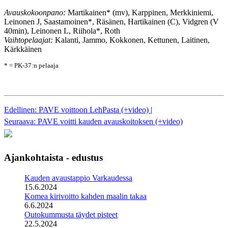
Avauskokoonpano:
Martikainen* (mv), Karppinen, Merkkiniemi,
Leinonen J, Saastamoinen*, Räsänen, Hartikainen (C), Vidgren (V
40min), Leinonen L, Riihola*, Roth
Vaihtopelaajat:
Kalanti, Jammo, Kokkonen, Kettunen, Laitinen,
Kärkkäinen
* = PK-37:n pelaaja
Edellinen: PAVE voittoon LehPasta (+video)
|
Seuraava: PAVE voitti kauden avauskoitoksen (+video)
Ajankohtaista - edustus
Kauden avaustappio Varkaudessa
15.6.2024
Komea kirivoitto kahden maalin takaa
6.6.2024
Outokummusta täydet pisteet
22.5.2024