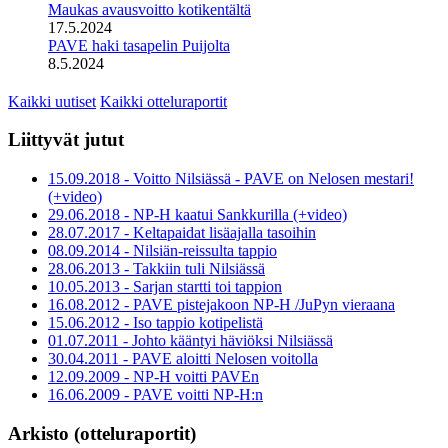
Maukas avausvoitto kotikentältä
17.5.2024
PAVE haki tasapelin Puijolta
8.5.2024
Kaikki uutiset
Kaikki otteluraportit
Liittyvät jutut
15.09.2018 - Voitto Nilsiässä - PAVE on Nelosen mestari!
(+video)
29.06.2018 - NP-H kaatui Sankkurilla (+video)
28.07.2017 - Keltapaidat lisäajalla tasoihin
08.09.2014 - Nilsiän-reissulta tappio
28.06.2013 - Takkiin tuli Nilsiässä
10.05.2013 - Sarjan startti toi tappion
16.08.2012 - PAVE pistejakoon NP-H /JuPyn vieraana
15.06.2012 - Iso tappio kotipelistä
01.07.2011 - Johto kääntyi häviöksi Nilsiässä
30.04.2011 - PAVE aloitti Nelosen voitolla
12.09.2009 - NP-H voitti PAVEn
16.06.2009 - PAVE voitti NP-H:n
Arkisto (otteluraportit)