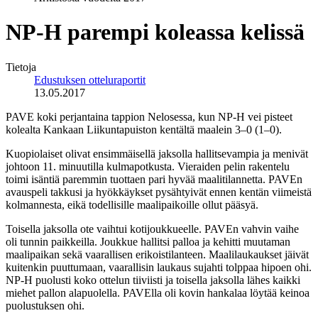
NP-H parempi koleassa kelissä
Tietoja
Edustuksen otteluraportit
13.05.2017
PAVE koki perjantaina tappion Nelosessa, kun NP-H vei pisteet
kolealta Kankaan Liikuntapuiston kentältä maalein 3–0 (1–0).
Kuopiolaiset olivat ensimmäisellä jaksolla hallitsevampia ja menivät
johtoon 11. minuutilla kulmapotkusta. Vieraiden pelin rakentelu
toimi isäntiä paremmin tuottaen pari hyvää maalitilannetta. PAVEn
avauspeli takkusi ja hyökkäykset pysähtyivät ennen kentän viimeistä
kolmannesta, eikä todellisille maalipaikoille ollut pääsyä.
Toisella jaksolla ote vaihtui kotijoukkueelle. PAVEn vahvin vaihe
oli tunnin paikkeilla. Joukkue hallitsi palloa ja kehitti muutaman
maalipaikan sekä vaarallisen erikoistilanteen. Maalilaukaukset jäivät
kuitenkin puuttumaan, vaarallisin laukaus sujahti tolppaa hipoen ohi.
NP-H puolusti koko ottelun tiiviisti ja toisella jaksolla lähes kaikki
miehet pallon alapuolella. PAVElla oli kovin hankalaa löytää keinoa
puolustuksen ohi.