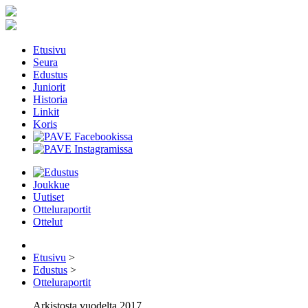
Etusivu
Seura
Edustus
Juniorit
Historia
Linkit
Koris
Joukkue
Uutiset
Otteluraportit
Ottelut
Etusivu
>
Edustus
>
Otteluraportit
Arkistosta vuodelta 2017