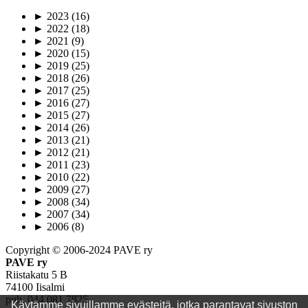
►
2023
(16)
►
2022
(18)
►
2021
(9)
►
2020
(15)
►
2019
(25)
►
2018
(26)
►
2017
(25)
►
2016
(27)
►
2015
(27)
►
2014
(26)
►
2013
(21)
►
2012
(21)
►
2011
(23)
►
2010
(22)
►
2009
(27)
►
2008
(34)
►
2007
(34)
►
2006
(8)
Copyright © 2006-2024 PAVE ry
PAVE ry
Riistakatu 5 B
74100 Iisalmi
puh. 044 081 7825
Käytämme sivuillamme evästeitä, jotka parantavat sivuston