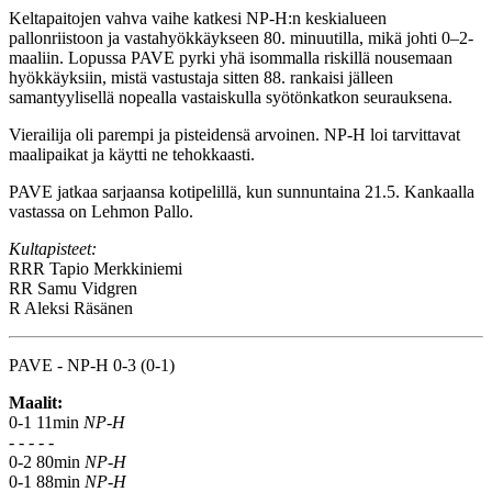
Keltapaitojen vahva vaihe katkesi NP-H:n keskialueen
pallonriistoon ja vastahyökkäykseen 80. minuutilla, mikä johti 0–2-
maaliin. Lopussa PAVE pyrki yhä isommalla riskillä nousemaan
hyökkäyksiin, mistä vastustaja sitten 88. rankaisi jälleen
samantyylisellä nopealla vastaiskulla syötönkatkon seurauksena.
Vierailija oli parempi ja pisteidensä arvoinen. NP-H loi tarvittavat
maalipaikat ja käytti ne tehokkaasti.
PAVE jatkaa sarjaansa kotipelillä, kun sunnuntaina 21.5. Kankaalla
vastassa on Lehmon Pallo.
Kultapisteet:
RRR
Tapio Merkkiniemi
RR
Samu Vidgren
R
Aleksi Räsänen
PAVE - NP-H 0-3 (0-1)
Maalit:
0-1 11min
NP-H
- - - - -
0-2 80min
NP-H
0-1 88min
NP-H