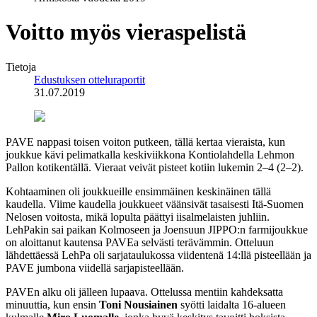
Voitto myös vieraspelistä
Tietoja
Edustuksen otteluraportit
31.07.2019
PAVE nappasi toisen voiton putkeen, tällä kertaa vieraista, kun
joukkue kävi pelimatkalla keskiviikkona Kontiolahdella Lehmon
Pallon kotikentällä. Vieraat veivät pisteet kotiin lukemin 2–4 (2–2).
Kohtaaminen oli joukkueille ensimmäinen keskinäinen tällä
kaudella. Viime kaudella joukkueet väänsivät tasaisesti Itä-Suomen
Nelosen voitosta, mikä lopulta päättyi iisalmelaisten juhliin.
LehPakin sai paikan Kolmoseen ja Joensuun JIPPO:n farmijoukkue
on aloittanut kautensa PAVEa selvästi terävämmin. Otteluun
lähdettäessä LehPa oli sarjataulukossa viidentenä 14:llä pisteellään ja
PAVE jumbona viidellä sarjapisteellään.
PAVEn alku oli jälleen lupaava. Ottelussa mentiin kahdeksatta
minuuttia, kun ensin
Toni Nousiainen
syötti laidalta 16-alueen