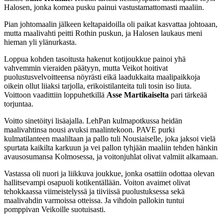
Halosen, jonka komea pusku painui vastustamattomasti maaliin.
Pian johtomaalin jälkeen keltapaidoilla oli paikat kasvattaa johtoaan,
mutta maalivahti peitti Rothin puskun, ja Halosen laukaus meni
hieman yli ylänurkasta.
Loppua kohden tasoitusta hakenut kotijoukkue painoi yhä
vahvemmin vieraiden päätyyn, mutta Veikot hoitivat
puolustusvelvoitteensa nöyrästi eikä laadukkaita maalipaikkoja
oikein ollut liiaksi tarjolla, erikoistilanteita tuli tosin iso liuta.
Voittoon vaadittiin loppuhetkillä
Asse Martikaiselta
pari tärkeää
torjuntaa.
Voitto sinetöityi lisäajalla. LehPan kulmapotkussa heidän
maalivahtinsa nousi avuksi maalintekoon. PAVE purki
kulmatilanteen maaliltaan ja pallo tuli Nousiaiselle, joka jaksoi vielä
spurtata kaikilta karkuun ja vei pallon tyhjään maaliin tehden hänkin
avausosumansa Kolmosessa, ja voitonjuhlat olivat valmiit alkamaan.
Vastassa oli nuori ja liikkuva joukkue, jonka osattiin odottaa olevan
hallitsevampi osapuoli kotikentällään. Voiton avaimet olivat
tehokkaassa viimeistelyssä ja tiiviissä puolustuksessa sekä
maalivahdin varmoissa otteissa. Ja vihdoin pallokin tuntui
pomppivan Veikoille suotuisasti.