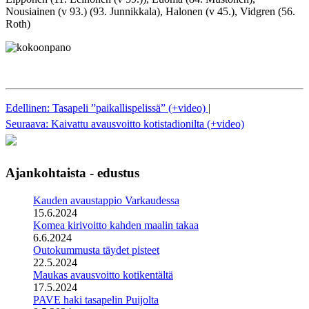
Nousiainen (v 93.) (93. Junnikkala), Halonen (v 45.), Vidgren (56.
Roth)
Edellinen: Tasapeli ”paikallispelissä” (+video)
|
Seuraava: Kaivattu avausvoitto kotistadionilta (+video)
Ajankohtaista - edustus
Kauden avaustappio Varkaudessa
15.6.2024
Komea kirivoitto kahden maalin takaa
6.6.2024
Outokummusta täydet pisteet
22.5.2024
Maukas avausvoitto kotikentältä
17.5.2024
PAVE haki tasapelin Puijolta