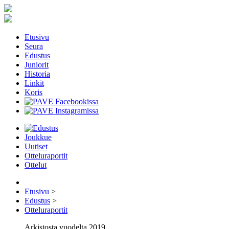
Etusivu
Seura
Edustus
Juniorit
Historia
Linkit
Koris
Joukkue
Uutiset
Otteluraportit
Ottelut
Etusivu
>
Edustus
>
Otteluraportit
Arkistosta vuodelta 2019