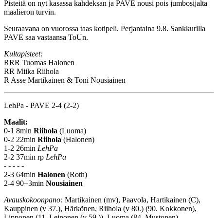
Pisteitä on nyt kasassa kahdeksan ja PAVE nousi pois jumbosijalta
maalieron turvin.
Seuraavana on vuorossa taas kotipeli. Perjantaina 9.8. Sankkurilla
PAVE saa vastaansa ToUn.
Kultapisteet:
RRR
Tuomas Halonen
RR
Miika Riihola
R
Asse Martikainen & Toni Nousiainen
LehPa - PAVE 2-4 (2-2)
Maalit:
0-1 8min
Riihola
(Luoma)
0-2 22min
Riihola
(Halonen)
1-2 26min
LehPa
2-2 37min rp
LehPa
- - - - -
2-3 64min
Halonen
(Roth)
2-4 90+3min
Nousiainen
Avauskokoonpano:
Martikainen (mv), Paavola, Hartikainen (C),
Kauppinen (v 37.), Härkönen, Riihola (v 80.) (90. Kokkonen),
Lipponen (11. Leinonen (v 59.)), Luoma (84. Mustonen),