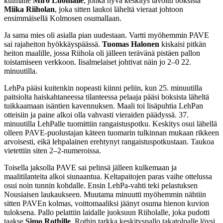
kulmalle
Miro Luomalle
, jonka hyvä keskitys tavoitti boksista
Miika Riiholan
, joka sitten laukoi läheltä vieraat johtoon
ensimmäisellä Kolmosen osumallaan.
Ja sama mies oli asialla pian uudestaan. Vartti myöhemmin PAVE
sai rajaheiton hyökkäyspäässä.
Tuomas Halonen
kiskaisi pitkän
heiton maalille, jossa Riihola oli jälleen terävänä pistäen pallon
toistamiseen verkkoon. Iisalmelaiset johtivat näin jo 2–0 22.
minuutilla.
LehPa pääsi kuitenkin nopeasti kiinni peliin, kun 25. minuutilla
paitsiolta haiskahtaneessa tilanteessa pelaaja pääsi boksista läheltä
tuikkaamaan isäntien kavennuksen. Maali toi lisäpuhtia LehPan
otteisiin ja paine alkoi olla vahvasti vieraiden päädyssä. 37.
minuutilla LehPalle tuomittiin rangaistuspotku. Keskitys osui lähellä
olleen PAVE-puolustajan käteen tuomarin tulkinnan mukaan rikkeen
arvoisesti, eikä lehpalainen erehtynyt rangaistuspotkustaan. Taukoa
vietettiin siten 2–2-numeroissa.
Toisella jaksolla PAVE sai pelinsä jälleen kulkemaan ja
maalitilanteita alkoi siunaantua. Keltapaitojen paras vaihe ottelussa
osui noin tunnin kohdalle. Ensin LehPa-vahti teki pelastuksen
Nousiaisen laukaukseen. Muutama minuutti myöhemmin nähtiin
sitten PAVEn kolmas, voittomaaliksi jäänyt osuma hienon kuvion
tuloksena. Pallo pelattiin laidalle juoksuun Riiholalle, joka pudotti
taakse
Simo Rothille
. Rothin tarkka keskityspallo takatolpalle löysi