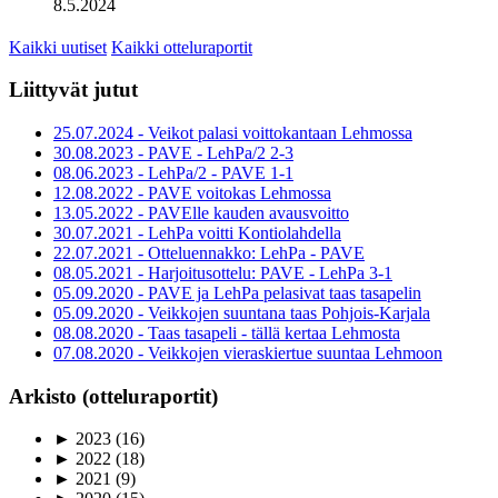
8.5.2024
Kaikki uutiset
Kaikki otteluraportit
Liittyvät jutut
25.07.2024 - Veikot palasi voittokantaan Lehmossa
30.08.2023 - PAVE - LehPa/2 2-3
08.06.2023 - LehPa/2 - PAVE 1-1
12.08.2022 - PAVE voitokas Lehmossa
13.05.2022 - PAVElle kauden avausvoitto
30.07.2021 - LehPa voitti Kontiolahdella
22.07.2021 - Otteluennakko: LehPa - PAVE
08.05.2021 - Harjoitusottelu: PAVE - LehPa 3-1
05.09.2020 - PAVE ja LehPa pelasivat taas tasapelin
05.09.2020 - Veikkojen suuntana taas Pohjois-Karjala
08.08.2020 - Taas tasapeli - tällä kertaa Lehmosta
07.08.2020 - Veikkojen vieraskiertue suuntaa Lehmoon
Arkisto (otteluraportit)
►
2023
(16)
►
2022
(18)
►
2021
(9)