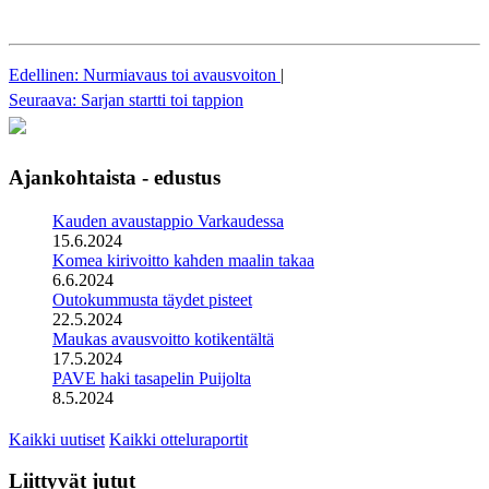
Edellinen: Nurmiavaus toi avausvoiton
|
Seuraava: Sarjan startti toi tappion
Ajankohtaista - edustus
Kauden avaustappio Varkaudessa
15.6.2024
Komea kirivoitto kahden maalin takaa
6.6.2024
Outokummusta täydet pisteet
22.5.2024
Maukas avausvoitto kotikentältä
17.5.2024
PAVE haki tasapelin Puijolta
8.5.2024
Kaikki uutiset
Kaikki otteluraportit
Liittyvät jutut