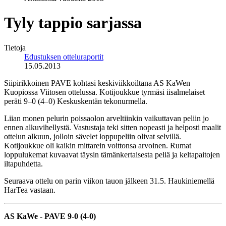
Tyly tappio sarjassa
Tietoja
Edustuksen otteluraportit
15.05.2013
Siipirikkoinen PAVE kohtasi keskiviikkoiltana AS KaWen
Kuopiossa Viitosen ottelussa. Kotijoukkue tyrmäsi iisalmelaiset
peräti 9–0 (4–0) Keskuskentän tekonurmella.
Liian monen pelurin poissaolon arveltiinkin vaikuttavan peliin jo
ennen alkuvihellystä. Vastustaja teki sitten nopeasti ja helposti maalit
ottelun alkuun, jolloin sävelet loppupeliin olivat selvillä.
Kotijoukkue oli kaikin mittarein voittonsa arvoinen. Rumat
loppulukemat kuvaavat täysin tämänkertaisesta peliä ja keltapaitojen
iltapuhdetta.
Seuraava ottelu on parin viikon tauon jälkeen 31.5. Haukiniemellä
HarTea vastaan.
AS KaWe - PAVE 9-0 (4-0)