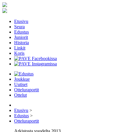
Etusivu
Seura
Edustus
Juniorit
Historia
Linkit
Koris
Joukkue
Uutiset
Otteluraportit
Ottelut
Etusivu
>
Edustus
>
Otteluraportit
Arkistosta vuodelta 2013