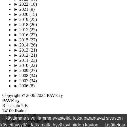
►
2022
(18)
►
2021
(9)
►
2020
(15)
►
2019
(25)
►
2018
(26)
►
2017
(25)
►
2016
(27)
►
2015
(27)
►
2014
(26)
►
2013
(21)
►
2012
(21)
►
2011
(23)
►
2010
(22)
►
2009
(27)
►
2008
(34)
►
2007
(34)
►
2006
(8)
Copyright © 2006-2024 PAVE ry
PAVE ry
Riistakatu 5 B
74100 Iisalmi
puh. 044 081 7825
Käytämme sivuillamme evästeitä, jotka parantavat sivuston
toimisto(ät)paveiisalmi.net
käytettävyyttä. Jatkamalla hyväksyt niiden käytön.
Lisätietoja
www.paveiisalmi.net