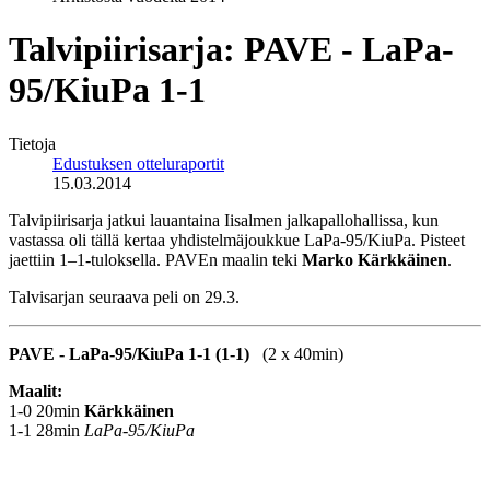
Talvipiirisarja: PAVE - LaPa-
95/KiuPa 1-1
Tietoja
Edustuksen otteluraportit
15.03.2014
Talvipiirisarja jatkui lauantaina Iisalmen jalkapallohallissa, kun
vastassa oli tällä kertaa yhdistelmäjoukkue LaPa-95/KiuPa. Pisteet
jaettiin 1–1-tuloksella. PAVEn maalin teki
Marko Kärkkäinen
.
Talvisarjan seuraava peli on 29.3.
PAVE - LaPa-95/KiuPa 1-1 (1-1)
(2 x 40min)
Maalit:
1-0 20min
Kärkkäinen
1-1 28min
LaPa-95/KiuPa