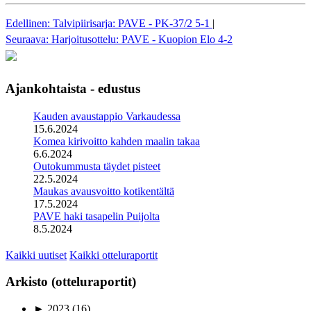
Edellinen: Talvipiirisarja: PAVE - PK-37/2 5-1
|
Seuraava: Harjoitusottelu: PAVE - Kuopion Elo 4-2
Ajankohtaista - edustus
Kauden avaustappio Varkaudessa
15.6.2024
Komea kirivoitto kahden maalin takaa
6.6.2024
Outokummusta täydet pisteet
22.5.2024
Maukas avausvoitto kotikentältä
17.5.2024
PAVE haki tasapelin Puijolta
8.5.2024
Kaikki uutiset
Kaikki otteluraportit
Arkisto (otteluraportit)
►
2023
(16)