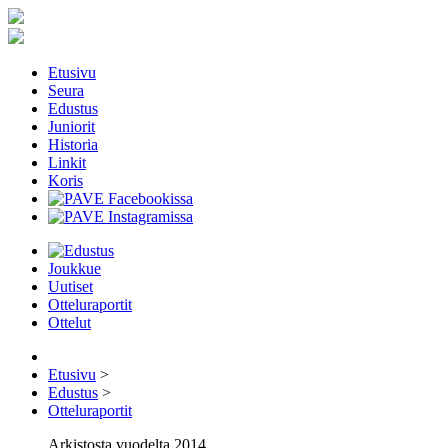
Etusivu
Seura
Edustus
Juniorit
Historia
Linkit
Koris
Joukkue
Uutiset
Otteluraportit
Ottelut
Etusivu
>
Edustus
>
Otteluraportit
Arkistosta vuodelta 2014