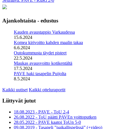
Seuraava: PAVE - KuKi 2-0
Ajankohtaista - edustus
Kauden avaustappio Varkaudessa
15.6.2024
Komea kirivoitto kahden maalin takaa
6.6.2024
Outokummusta täydet pisteet
22.5.2024
Maukas avausvoitto kotikentältä
17.5.2024
PAVE haki tasapelin Puijolta
8.5.2024
Kaikki uutiset
Kaikki otteluraportit
Liittyvät jutut
18.08.2023 - PAVE - ToU 2-4
26.08.2022 - ToU päätti PAVEn voittoputken
28.05.2022 - PAVE kaatoi ToUn 5-0
09.08.2019 - Tasapeli ”paikallispelissä” (+video)