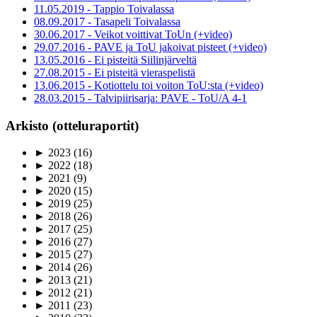
11.05.2019 - Tappio Toivalassa
08.09.2017 - Tasapeli Toivalassa
30.06.2017 - Veikot voittivat ToUn (+video)
29.07.2016 - PAVE ja ToU jakoivat pisteet (+video)
13.05.2016 - Ei pisteitä Siilinjärveltä
27.08.2015 - Ei pisteitä vieraspelistä
13.06.2015 - Kotiottelu toi voiton ToU:sta (+video)
28.03.2015 - Talvipiirisarja: PAVE - ToU/A 4-1
Arkisto (otteluraportit)
►
2023
(16)
►
2022
(18)
►
2021
(9)
►
2020
(15)
►
2019
(25)
►
2018
(26)
►
2017
(25)
►
2016
(27)
►
2015
(27)
►
2014
(26)
►
2013
(21)
►
2012
(21)
►
2011
(23)