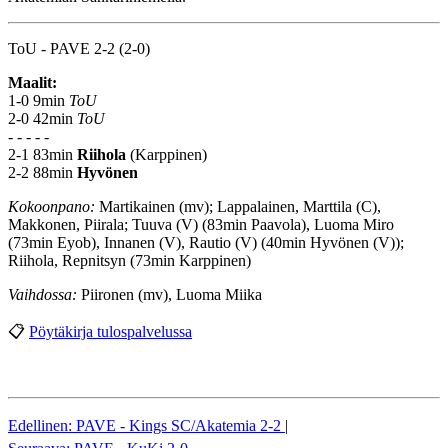
ToU - PAVE 2-2 (2-0)
Maalit:
1-0 9min
ToU
2-0 42min
ToU
- - - - -
2-1 83min
Riihola
(Karppinen)
2-2 88min
Hyvönen
Kokoonpano:
Martikainen (mv); Lappalainen, Marttila (C),
Makkonen, Piirala; Tuuva (V) (83min Paavola), Luoma Miro
(73min Eyob), Innanen (V), Rautio (V) (40min Hyvönen (V));
Riihola, Repnitsyn (73min Karppinen)
Vaihdossa:
Piironen (mv), Luoma Miika
📋
Pöytäkirja tulospalvelussa
Edellinen: PAVE - Kings SC/Akatemia 2-2
|