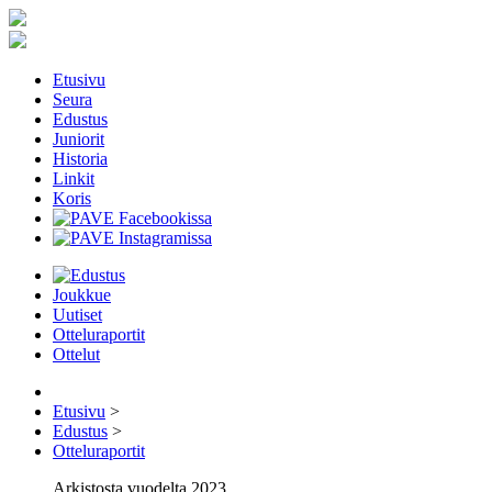
Etusivu
Seura
Edustus
Juniorit
Historia
Linkit
Koris
Joukkue
Uutiset
Otteluraportit
Ottelut
Etusivu
>
Edustus
>
Otteluraportit
Arkistosta vuodelta 2023