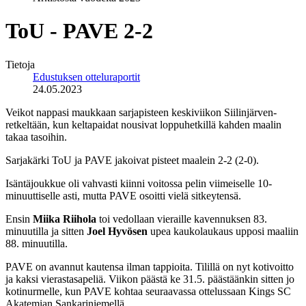
ToU - PAVE 2-2
Tietoja
Edustuksen otteluraportit
24.05.2023
Veikot nappasi maukkaan sarjapisteen keskiviikon Siilinjärven-
retkeltään, kun keltapaidat nousivat loppuhetkillä kahden maalin
takaa tasoihin.
Sarjakärki ToU ja PAVE jakoivat pisteet maalein 2-2 (2-0).
Isäntäjoukkue oli vahvasti kiinni voitossa pelin viimeiselle 10-
minuuttiselle asti, mutta PAVE osoitti vielä sitkeytensä.
Ensin
Miika Riihola
toi vedollaan vieraille kavennuksen 83.
minuutilla ja sitten
Joel Hyvösen
upea kaukolaukaus upposi maaliin
88. minuutilla.
PAVE on avannut kautensa ilman tappioita. Tilillä on nyt kotivoitto
ja kaksi vierastasapeliä. Viikon päästä ke 31.5. päästäänkin sitten jo
kotinurmelle, kun PAVE kohtaa seuraavassa ottelussaan Kings SC
Akatemian Sankariniemellä.