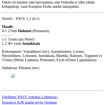
Ottelu oli muuten siitä harvinainen, että Veikoilla ei ollut yllään
keltapaitoja, vaan Kuopion Elolta saadut lainapaidat.
NiemU - PAVE 1-2 (0-1)
Maalit:
0-1 27min
Halonen
(Pennanen)
- - - - -
1-1 51min (rp)
NiemU
1-2 90+1min
Junnikkala
Kokoonpano:
Vepsäläinen (mv), Saastamoinen, Luoma,
Niemeläinen, Leinonen, Junnikkala, Marttila, Halonen, Toppinen (v
57min) (90min Laitinen), Pennanen, Eyob (65min Lappalainen)
Vaihdossa
: Piironen (mv)
Edellinen: PAVE voitokas Lehmossa
|
Seuraava: KJK kaatui myös vieraissa