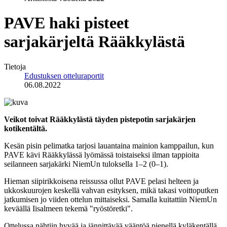
PAVE haki pisteet
sarjakärjeltä Rääkkylästä
Tietoja
Edustuksen otteluraportit
06.08.2022
Veikot toivat Rääkkylästä täyden pistepotin sarjakärjen
kotikentältä.
Kesän pisin pelimatka tarjosi lauantaina mainion kamppailun, kun
PAVE kävi Rääkkylässä lyömässä toistaiseksi ilman tappioita
seilanneen sarjakärki NiemUn tuloksella 1–2 (0–1).
Hieman siipirikkoisena reissussa ollut PAVE pelasi helteen ja
ukkoskuurojen keskellä vahvan esityksen, mikä takasi voittoputken
jatkumisen jo viiden ottelun mittaiseksi. Samalla kuitattiin NiemUn
keväällä Iisalmeen tekemä "ryöstöretki".
Ottelussa nähtiin hyvää ja jännittävää vääntöä pienellä kyläkentällä