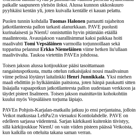
paikalle saapuneen yleisön iloksi. Alussa kunnon ukkoskuuro
pyyhkäisi kentän yli, joten kuivalla kentälle ei kauan pelattu.
Puolen tunnin kohdalla
Tuomas Halonen
pamautti rajaheiton
jatkotilanteesta pallon tarkasti alanurkkaan. PAVE puolusti
kurinalaisesti ja NiemU onnistuttiin hyvin pitämään etäällä
maalinteosta. Avausjakson vaarallisimmat kaksi paikkaa hoiti
maalivahti
Tomi Vepsäläinen
varmoilla torjunnoillaan sekä
topparina pelannut
Erkko Niemeläinen
viime hetken liu'ullaan
maaliviivalta. Taukoa vietettiin PAVEn johdossa.
Toisen jakson alussa kotijoukkue pääsi tasoittamaan
rangaistuspotkusta, mutta ottelun ratkaisijaksi nousi maalivainun
viime pelissä löytänyt laitalinkki
Henri Junnikkala
. Yksi miehen
maali ehdittiin jo hylkäämään paitsiona, joten hänpä paukautti sitten
lisäajalla vapaapotkun jatkotilanteesta pallon uudestaan verkkoon ja
täydet pisteet Iisalmeen. Toisen jakson mainittaviin kohokohtiin
kuului myös Vepsäläisen torjuma läpiajo.
PAVEn Pohjois-Karjalan-matkailu jatkuu jo ensi perjantaina, jolloin
Veikot matkustaa LehPa/2:n vieraaksi Kontiolahdelle. PAVE on
edelleen sarjassa viidentenä. Sarjan kärkikasti kuitenkin tiivistyy,
sillä kärkijoukkue NiemU on vain viiden pisteen päässä Veikoista,
kun kaikilla on otteluita takana saman verran.