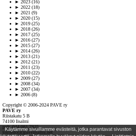
►
2023
(16)
►
2022
(18)
►
2021
(9)
►
2020
(15)
►
2019
(25)
►
2018
(26)
►
2017
(25)
►
2016
(27)
►
2015
(27)
►
2014
(26)
►
2013
(21)
►
2012
(21)
►
2011
(23)
►
2010
(22)
►
2009
(27)
►
2008
(34)
►
2007
(34)
►
2006
(8)
Copyright © 2006-2024 PAVE ry
PAVE ry
Riistakatu 5 B
74100 Iisalmi
puh. 044 081 7825
Käytämme sivuillamme evästeitä, jotka parantavat sivuston
toimisto(ät)paveiisalmi.net