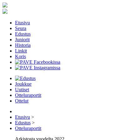
Etusivu
Seura
Edustus
Juniorit
Historia
Linkit
Koris
Joukkue
Uutiset
Otteluraportit
Ottelut
Etusivu
>
Edustus
>
Otteluraportit
Arkistosta vuodelta 2022