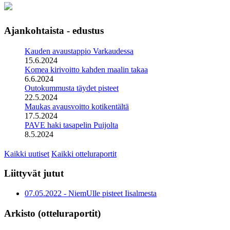
Ajankohtaista - edustus
Kauden avaustappio Varkaudessa
15.6.2024
Komea kirivoitto kahden maalin takaa
6.6.2024
Outokummusta täydet pisteet
22.5.2024
Maukas avausvoitto kotikentältä
17.5.2024
PAVE haki tasapelin Puijolta
8.5.2024
Kaikki uutiset
Kaikki otteluraportit
Liittyvät jutut
07.05.2022 - NiemUlle pisteet Iisalmesta
Arkisto (otteluraportit)