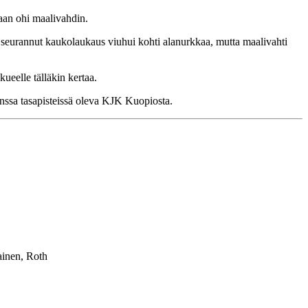
maan ohi maalivahdin.
seurannut kaukolaukaus viuhui kohti alanurkkaa, mutta maalivahti
kueelle tälläkin kertaa.
nssa tasapisteissä oleva KJK Kuopiosta.
ainen, Roth