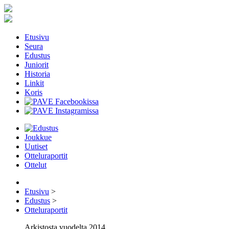
Etusivu
Seura
Edustus
Juniorit
Historia
Linkit
Koris
Joukkue
Uutiset
Otteluraportit
Ottelut
Etusivu
>
Edustus
>
Otteluraportit
Arkistosta vuodelta 2014