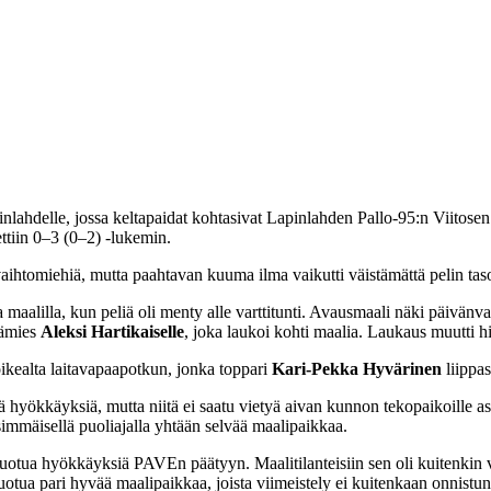
ahdelle, jossa keltapaidat kohtasivat Lapinlahden Pallo-95:n Viitosen
ettiin 0–3 (0–2) -lukemin.
aihtomiehiä, mutta paahtavan kuuma ilma vaikutti väistämättä pelin tasoo
a maalilla, kun peliä oli menty alle varttitunti. Avausmaali näki päivänv
tämies
Aleksi Hartikaiselle
, joka laukoi kohti maalia. Laukaus muutti hi
ikealta laitavapaapotkun, jonka toppari
Kari-Pekka Hyvärinen
liippas
ä hyökkäyksiä, mutta niitä ei saatu vietyä aivan kunnon tekopaikoille ast
simmäisellä puoliajalla yhtään selvää maalipaikkaa.
i luotua hyökkäyksiä PAVEn päätyyn. Maalitilanteisiin sen oli kuitenkin 
uotua pari hyvää maalipaikkaa, joista viimeistely ei kuitenkaan onnistun