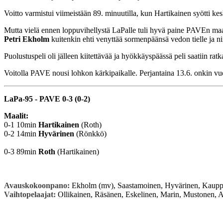
Voitto varmistui viimeistään 89. minuutilla, kun Hartikainen syötti ke
Mutta vielä ennen loppuvihellystä LaPalle tuli hyvä paine PAVEn maa
Petri Ekholm
kuitenkin ehti venyttää sormenpäänsä vedon tielle ja ni
Puolustuspeli oli jälleen kiitettävää ja hyökkäyspäässä peli saatiin ratk
Voitolla PAVE nousi lohkon kärkipaikalle. Perjantaina 13.6. onkin 
LaPa-95 - PAVE 0-3 (0-2)
Maalit:
0-1 10min
Hartikainen
(Roth)
0-2 14min
Hyvärinen
(Rönkkö)
0-3 89min
Roth
(Hartikainen)
Avauskokoonpano:
Ekholm (mv), Saastamoinen, Hyvärinen, Kauppin
Vaihtopelaajat:
Ollikainen, Räsänen, Eskelinen, Marin, Mustonen, A