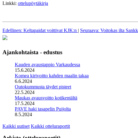
Linkki:
ottelupöytäkirja
Edellinen: Keltapaidat voittivat KJK:n
|
Seuraava: Voitokas ilta Sankk
Ajankohtaista - edustus
Kauden avaustappio Varkaudessa
15.6.2024
Komea kirivoitto kahden maalin takaa
6.6.2024
Outokummusta täydet pisteet
22.5.2024
Maukas avausvoitto kotikentältä
17.5.2024
PAVE haki tasapelin Puijolta
8.5.2024
Kaikki uutiset
Kaikki otteluraportit
Arkisto (otteluraportit)