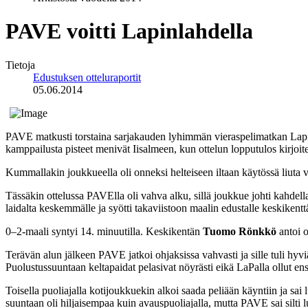
PAVE voitti Lapinlahdella
Tietoja
Edustuksen otteluraportit
05.06.2014
PAVE matkusti torstaina sarjakauden lyhimmän vieraspelimatkan Lapinl
kamppailusta pisteet menivät Iisalmeen, kun ottelun lopputulos kirjoit
Kummallakin joukkueella oli onneksi helteiseen iltaan käytössä liuta v
Tässäkin ottelussa PAVElla oli vahva alku, sillä joukkue johti kahdell
laidalta keskemmälle ja syötti takaviistoon maalin edustalle keskikent
0–2-maali syntyi 14. minuutilla. Keskikentän
Tuomo Rönkkö
antoi o
Terävän alun jälkeen PAVE jatkoi ohjaksissa vahvasti ja sille tuli hyvi
Puolustussuuntaan keltapaidat pelasivat nöyrästi eikä LaPalla ollut en
Toisella puoliajalla kotijoukkuekin alkoi saada peliään käyntiin ja sa
suuntaan oli hiljaisempaa kuin avauspuoliajalla, mutta PAVE sai silti l