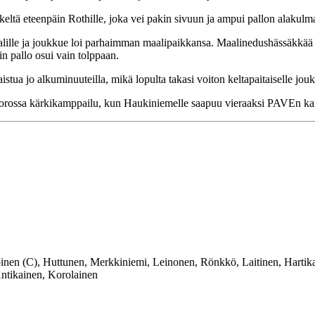
skeltä eteenpäin Rothille, joka vei pakin sivuun ja ampui pallon alakul
lille ja joukkue loi parhaimman maalipaikkansa. Maalinedushässäkkää 
in pallo osui vain tolppaan.
aistua jo alkuminuuteilla, mikä lopulta takasi voiton keltapaitaiselle jouk
vuorossa kärkikamppailu, kun Haukiniemelle saapuu vieraaksi PAVEn ka
en (C), Huttunen, Merkkiniemi, Leinonen, Rönkkö, Laitinen, Hartik
ntikainen, Korolainen