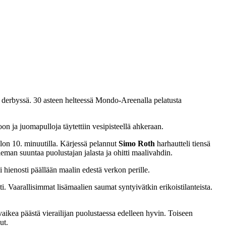
 derbyssä. 30 asteen helteessä Mondo-Areenalla pelatusta
n ja juomapulloja täytettiin vesipisteellä ahkeraan.
alon 10. minuutilla. Kärjessä pelannut
Simo Roth
harhautteli tiensä
eman suuntaa puolustajan jalasta ja ohitti maalivahdin.
i hienosti päällään maalin edestä verkon perille.
i. Vaarallisimmat lisämaalien saumat syntyivätkin erikoistilanteista.
vaikea päästä vierailijan puolustaessa edelleen hyvin. Toiseen
ut.