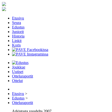
Etusivu
Seura
Edustus
Juniorit
Historia
Linkit
Koris
Joukkue
Uutiset
Otteluraportit
Ottelut
Etusivu
>
Edustus
>
Otteluraportit
Arkistosta vuodelta 2007