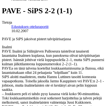
PAVE - SiPS 2-2 (1-1)
Tietoja
Edustuksen otteluraportit
10.02.2007
PAVE ja SiPS jakoivat pisteet talvipiirisarjassa
Iisalmi
PAVE Iisalmi ja Siilinjärven Palloseura taistelivat tasaisesti
lauantaina Iisalmen kuplassa, kun panoksena olivat talvipiirisarjan
pisteet. Isännät johtivat vielä loppupuolella 2–1, mutta SiPS punnersi
kulman jälkitilanteesta loppunumeroiksi 2–2 (1–1).
PAVEa on tänä talvena koetellut loukkaantumissuma ja flunssa, eikä
lauantainakaan ollut 24 pelaajasta ”tolpillaan” kuin 11.
SiPS aloitti maalinteon, mutta Hannu Luttinen tasoitti komeasta
vapaapotkusta. Toisella jaksolla Jarmo Kauppinen vei PAVE:n 2–1 -
johtoon, mutta iisalmelaisten ote ei kestänyt aivan pelin loppuun
saakka.
– Joukkueen peli ei tahdo pysy kasassa vielä koko 90-minuuttista.
Toki loukkaantumisetkin ovat sotkeneet harjoittelua ja talven pelejä
melkoisesti, sanoi iisalmelaisten valmentaja Jussi Kukkonen.