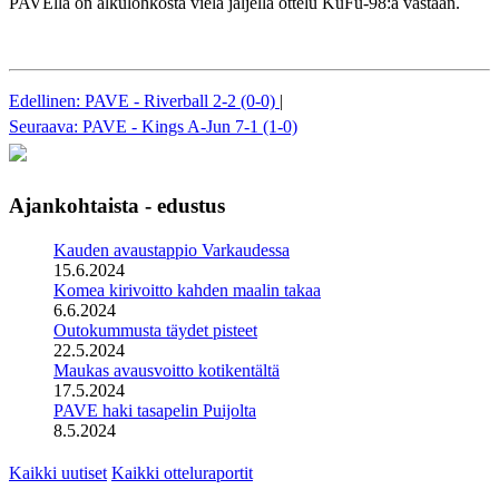
PAVElla on alkulohkosta vielä jäljellä ottelu KuFu-98:a vastaan.
Edellinen: PAVE - Riverball 2-2 (0-0)
|
Seuraava: PAVE - Kings A-Jun 7-1 (1-0)
Ajankohtaista - edustus
Kauden avaustappio Varkaudessa
15.6.2024
Komea kirivoitto kahden maalin takaa
6.6.2024
Outokummusta täydet pisteet
22.5.2024
Maukas avausvoitto kotikentältä
17.5.2024
PAVE haki tasapelin Puijolta
8.5.2024
Kaikki uutiset
Kaikki otteluraportit