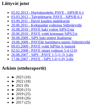
Liittyvät jutut
02.02.2013 - Harjoitusottelu: PAVE - SiPS/B 6-1
03.03.2012 - Talvipiirisarja: PAVE - SiPS/B 6-1
03.09.2011 - Häviö kauden päätöksestä
20.06.2011 - Keltapaidat voittoisia Siilinjärvellä
16.08.2010 - PAVE haki voiton SiPS/2:sta
20.06.2010 - PAVE voitti kotonaan SiPS/2:n
30.08.2009 - SiPS haki pisteet Iisalmesta
10.06.2009 - PAVElle harmittava tappio Siilinjärvellä
09.03.2009 - PAVE voitti SiPSin A-juniorit
02.02.2008 - PAVE rämpi voittoon 5-4 (2-0)
26.08.2007 - SiPS - PAVE 1-5 (1-3) 3-div
17.06.2007 - PAVE - SiPS 1-0 (1-0) 3-div
Arkisto (otteluraportit)
►
2023
(16)
►
2022
(18)
►
2021
(9)
►
2020
(15)
►
2019
(25)
►
2018
(26)
►
2017
(25)