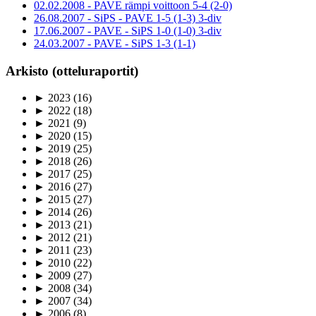
02.02.2008 - PAVE rämpi voittoon 5-4 (2-0)
26.08.2007 - SiPS - PAVE 1-5 (1-3) 3-div
17.06.2007 - PAVE - SiPS 1-0 (1-0) 3-div
24.03.2007 - PAVE - SiPS 1-3 (1-1)
Arkisto (otteluraportit)
►
2023
(16)
►
2022
(18)
►
2021
(9)
►
2020
(15)
►
2019
(25)
►
2018
(26)
►
2017
(25)
►
2016
(27)
►
2015
(27)
►
2014
(26)
►
2013
(21)
►
2012
(21)
►
2011
(23)
►
2010
(22)
►
2009
(27)
►
2008
(34)
►
2007
(34)
►
2006
(8)