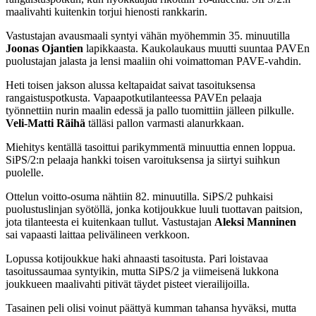
maalivahti kuitenkin torjui hienosti rankkarin.
Vastustajan avausmaali syntyi vähän myöhemmin 35. minuutilla
Joonas Ojantien
lapikkaasta. Kaukolaukaus muutti suuntaa PAVEn
puolustajan jalasta ja lensi maaliin ohi voimattoman PAVE-vahdin.
Heti toisen jakson alussa keltapaidat saivat tasoituksensa
rangaistuspotkusta. Vapaapotkutilanteessa PAVEn pelaaja
työnnettiin nurin maalin edessä ja pallo tuomittiin jälleen pilkulle.
Veli-Matti Räihä
tälläsi pallon varmasti alanurkkaan.
Miehitys kentällä tasoittui parikymmentä minuuttia ennen loppua.
SiPS/2:n pelaaja hankki toisen varoituksensa ja siirtyi suihkun
puolelle.
Ottelun voitto-osuma nähtiin 82. minuutilla. SiPS/2 puhkaisi
puolustuslinjan syötöllä, jonka kotijoukkue luuli tuottavan paitsion,
jota tilanteesta ei kuitenkaan tullut. Vastustajan
Aleksi Manninen
sai vapaasti laittaa pelivälineen verkkoon.
Lopussa kotijoukkue haki ahnaasti tasoitusta. Pari loistavaa
tasoitussaumaa syntyikin, mutta SiPS/2 ja viimeisenä lukkona
joukkueen maalivahti pitivät täydet pisteet vierailijoilla.
Tasainen peli olisi voinut päättyä kumman tahansa hyväksi, mutta