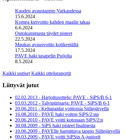
Kauden avaustappio Varkaudessa
15.6.2024
Komea kirivoitto kahden maalin takaa
6.6.2024
Outokummusta täydet pisteet
22.5.2024
Maukas avausvoitto kotikentältä
17.5.2024
PAVE haki tasapelin Puijolta
8.5.2024
Kaikki uutiset
Kaikki otteluraportit
Liittyvät jutut
02.02.2013 - Harjoitusottelu: PAVE - SiPS/B 6-1
03.03.2012 - Talvipiirisarja: PAVE - SiPS/B 6-1
20.06.2011 - Keltapaidat voittoisia Siilinjärvellä
16.08.2010 - PAVE haki voiton SiPS/2:sta
20.06.2010 - PAVE voitti kotonaan SiPS/2:n
30.08.2009 - SiPS haki pisteet Iisalmesta
10.06.2009 - PAVElle harmittava tappio Siilinjärvellä
09.03.2009 - PAVE voitti SiPSin A-juniorit