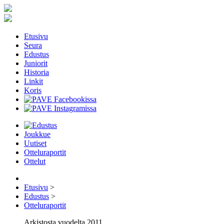
Etusivu
Seura
Edustus
Juniorit
Historia
Linkit
Koris
Joukkue
Uutiset
Otteluraportit
Ottelut
Etusivu
>
Edustus
>
Otteluraportit
Arkistosta vuodelta 2011