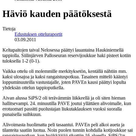
Häviö kauden päätöksestä
Tietoja
Edustuksen otteluraportit
03.09.2011
Keltapaitojen taival Nelosessa päättyi lauantaina Haukiniemellä
tappiolla. Siilinjärven Palloseuran reservijoukkue haki pisteet kotiin
tuloksella 1-2 (0-1).
Vaikka ottelu oli molemmille merkityksetön, kentällä nähtiin mm.
kaksi ulosajoa ja kaksi rangaistuspotkua. Tasainen mittelö kääntyi
loppuminuuteilla vastustajalle, joten PAVEn kausi päättyi lopulta
yhdeksän ottelun tappioputkella.
Aivan alussa SiPS/2 oli terävämmin liikkeellä ja oli siten hieman
hallitsevampi. 24. minuutilla PAVE joutui yllättäen alivoimalle, kun
erotuomari passitti puolustajan liukutaklauksen vuoksi suoralla
punaisella suihkuun.
Alivoimasta huolimatta peli tasaantui. PAVEn peli alkoi aueta ja
tilanteita saatiin luotua. Noin puolen tunnin kohdalla kotijoukkue sai
rangaistuspotkun, kun hyökkääjää rikottiin 16-alueella. SiPS/2:n