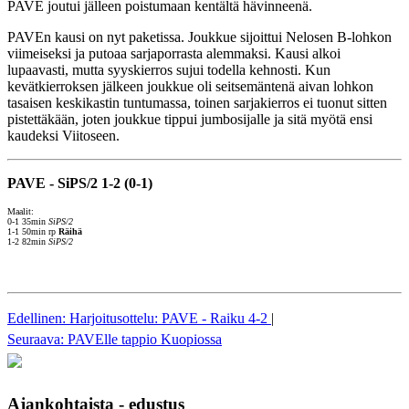
PAVE joutui jälleen poistumaan kentältä hävinneenä.
PAVEn kausi on nyt paketissa. Joukkue sijoittui Nelosen B-lohkon
viimeiseksi ja putoaa sarjaporrasta alemmaksi. Kausi alkoi
lupaavasti, mutta syyskierros sujui todella kehnosti. Kun
kevätkierroksen jälkeen joukkue oli seitsemäntenä aivan lohkon
tasaisen keskikastin tuntumassa, toinen sarjakierros ei tuonut sitten
pistettäkään, joten joukkue tippui jumbosijalle ja sitä myötä ensi
kaudeksi Viitoseen.
PAVE - SiPS/2 1-2 (0-1)
Maalit:
0-1 35min
SiPS/2
1-1 50min rp
Räihä
1-2 82min
SiPS/2
Edellinen: Harjoitusottelu: PAVE - Raiku 4-2
|
Seuraava: PAVElle tappio Kuopiossa
Ajankohtaista - edustus